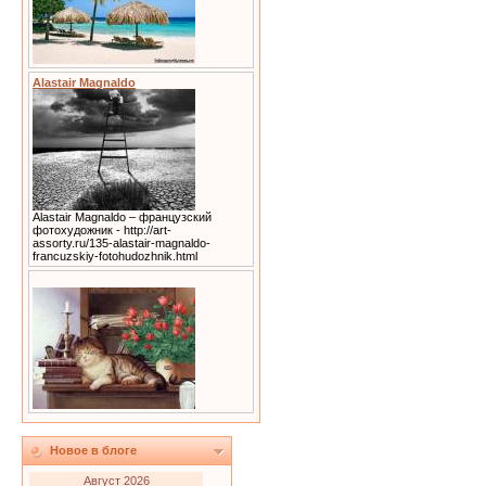
Alastair Magnaldo
Alastair Magnaldo – французский
фотохудожник - http://art-
assorty.ru/135-alastair-magnaldo-
francuzskiy-fotohudozhnik.html
Новое в блоге
Август 2026