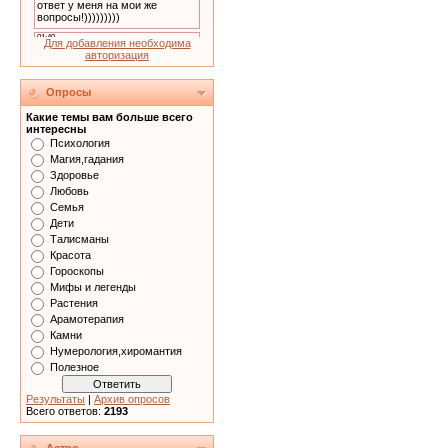
Для добавления необходима
авторизация
Опросы
Какие темы вам больше всего
интересны
Психология
Магия,гадания
Здоровье
Любовь
Семья
Дети
Талисманы
Красота
Гороскопы
Мифы и легенды
Растения
Арамотерапия
Камни
Нумерология,хиромантия
Полезное
Результаты
|
Архив опросов
Всего ответов:
2193