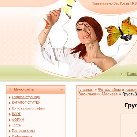
Приветствую Вас
Гость
|
RS
Главн
Главная
»
Фотоальбом
»
Краси
Меню сайта
Васильевич Маскаев
» Грусть(
Главная страница
КАТАЛОГ СТАТЕЙ
Гру
Копилка фотографий
БЛОГ
ФОРУМ
Тесты
Гостевая книга
В 
Информация