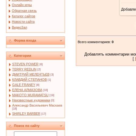
Онлайн игры
Добавле
Обратная связь
Каталог сайтов
Новости сайта
ВидеоЗал
Форма входа
Всего комментариев
:
0
Добавлять комментарии мог
Категории
[
STEVEN POWER
[6]
TERRY REDLIN
[2]
ДМИТРИЙ МЕЛЕНТЬЕВ
[3]
КЛАВДИЙ СТЕПАНОВ
[1]
GALE FRANEY
[8]
ЕЛЕНА АЛМАЗОВА
[16]
MAKOTO MURAMATSU
[19]
Неизвестные художники
[0]
Александр Васильевич Маскаев
[18]
SHIRLEY BARBER
[17]
Поиск по сайту