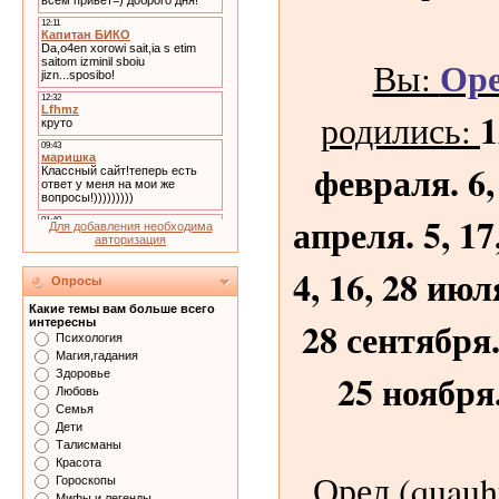
Ор
Вы:
1
родились:
февраля. 6, 
апреля. 5, 17
Для добавления необходима
авторизация
4, 16, 28 июля
Опросы
Какие темы вам больше всего
28 сентября.
интересны
Психология
Магия,гадания
25 ноября.
Здоровье
Любовь
Семья
Дети
Талисманы
Красота
Орел (quauht
Гороскопы
Мифы и легенды