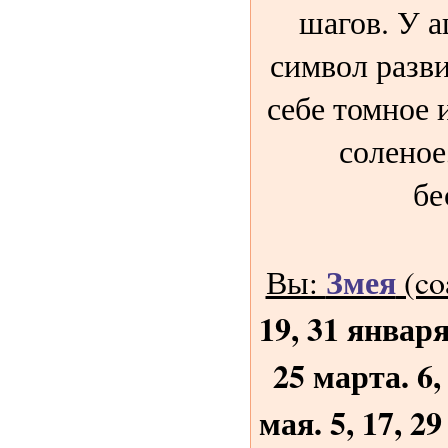
шагов. У а
символ разв
себе томное и
соленое
бе
Змея
Вы:
(co
19, 31 января
25 марта. 6,
мая. 5, 17, 2