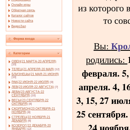
из которого в
Онлайн игры
Обратная связь
Каталог сайтов
то сов
Новости сайта
ВидеоЗал
Форма входа
Кро
Вы:
Категории
родились:
ОВЕН(21 МАРТА-20 АПРЕЛЯ)
[10]
февраля. 5, 
ТЕЛЕЦ(21 АПРЕЛЯ-20 МАЯ)
[12]
БЛИЗНЕЦЫ(21 МАЯ-21 ИЮНЯ)
[10]
апреля. 4, 1
РАК(22 ИЮНЯ-22 ИЮЛЯ)
[9]
ЛЕВ(23 ИЮЛЯ-22 АВГУСТА)
[7]
ДЕВА(23 АВГУСТА-22
3, 15, 27 июля
СЕНТЯБРЯ)
[10]
ВЕСЫ(23 СЕНТЯБРЯ-22
ОКТЯБРЯ)
[8]
СКОРПИОН(23 ОКТЯБРЯ-21
25 сентября. 
НОЯБРЯ)
[8]
СТРЕЛЕЦ(22 НОЯБРЯ-21
ДЕКАБРЯ)
[6]
24 ноября.
КОЗЕРОГ(22 ДЕКАБРЯ-20
ЯНВАРЯ)
[12]