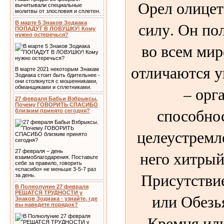
Орел олицет
вычитывали специальные
молитвы от злословия и сплетен.
силу. Он по
В марте 5 Знаков Зодиака
ПОПАДУТ В ЛОВУШКУ! Кому
нужно остеречься?
во всем ми
отличаются 
В марте 2021 некоторым Знакам
Зодиака стоит быть бдительнее -
они столкнутся с мошенниками,
– орг
обманщиками и сплетниками.
27 февраля Бабьи Взбрыксы.
Почему ГОВОРИТЬ СПАСИБО
способно
близким принято сегодня?
целеустремл
него хитрый
27 февраля – день
взаимоблагодарения. Поставьте
себе за правило, говорить
«спасибо» не меньше 3-5-7 раз
Присутстви
за день.
В Полнолуние 27 февраля
РЕШАТСЯ ТРУДНОСТИ у
или Обезь
Знаков Зодиака - узнайте, где
вы наведете порядок?
Кремня ил