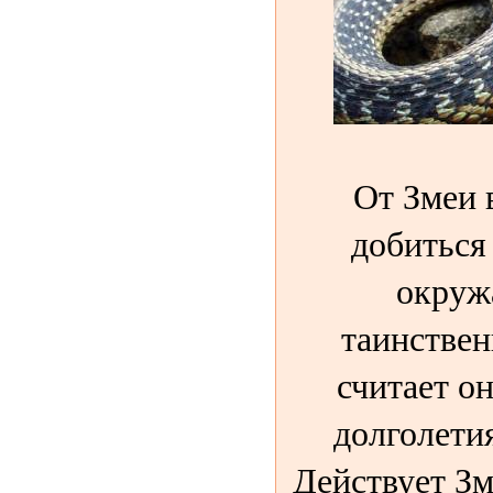
От Змеи 
добиться
окруж
таинствен
считает о
долголетия
Действует Зм