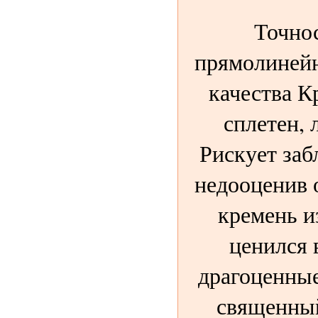
Точнос
прямолинейн
качества К
сплетен, 
Рискует заб
недооценив 
кремень и
ценился 
драгоценные
священный