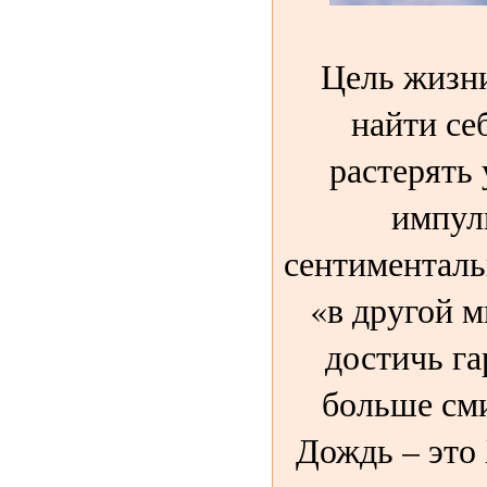
Цель жизн
найти себ
растерять 
импул
сентименталь
«в другой м
достичь г
больше см
Дождь – это 