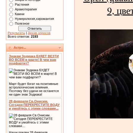
Растения
9, цве
Арамотерапия
Камни
Нумерология,хиромантия
Полезное
Результаты
|
Архив опросов
Всего ответов:
2193
Астро...
Знакам Зодиака БУДЕТ ВЕЗТИ
ВО ВСЕМ в марте! В чем вам
подфартит?
Март будет богат на позитивные
астрологические влияния.
Поэтому без удачи не останется
ни один знак Зодиака!
28 февраля Св.Онисим.
Сегодня ПЕРЕКРЕСТИТЕ ВОДУ
и умойтесь с этими словами...
Наши предки 28 февраля