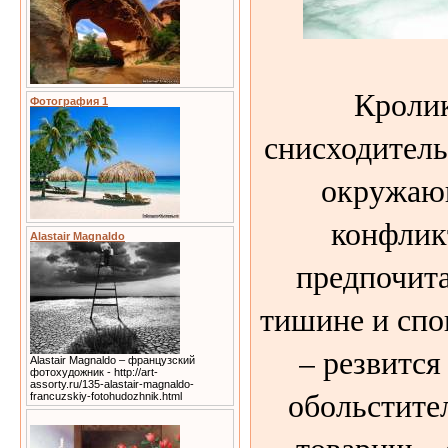
Кроли
Фотография 1
снисходитель
окружающ
конфлик
Alastair Magnaldo
предпочита
тишине и спо
– резвитс
Alastair Magnaldo – французский
фотохудожник - http://art-
assorty.ru/135-alastair-magnaldo-
обольстите
francuzskiy-fotohudozhnik.html
товарищ – 