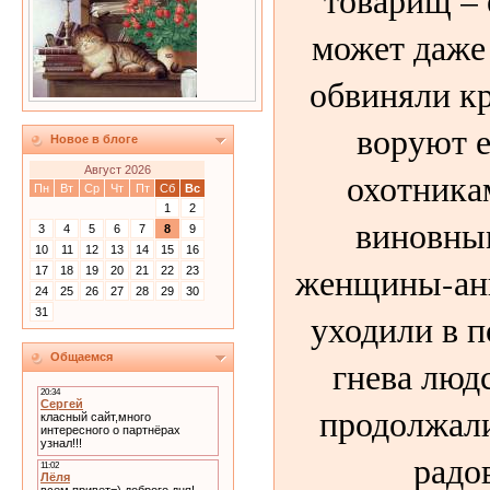
может даже
обвиняли кр
воруют 
Новое в блоге
Август 2026
охотникам
Пн
Вт
Ср
Чт
Пт
Сб
Вс
1
2
виновны
3
4
5
6
7
8
9
10
11
12
13
14
15
16
женщины-анг
17
18
19
20
21
22
23
24
25
26
27
28
29
30
уходили в п
31
Общаемся
гнева людс
продолжали
радо