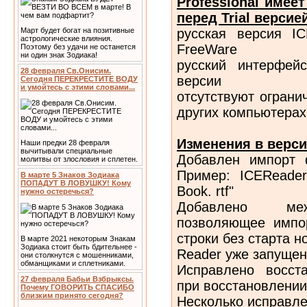
Professional имее
перед Trial версие
русская версия IC
Март будет богат на позитивные
астрологические влияния.
FreeWare
Поэтому без удачи не останется
ни один знак Зодиака!
русский интерфей
28 февраля Св.Онисим.
версии
Сегодня ПЕРЕКРЕСТИТЕ ВОДУ
и умойтесь с этими словами...
отсутствуют ограни
других компьютерах
Изменения в версии
Наши предки 28 февраля
вычитывали специальные
Добавлен импорт 
молитвы от злословия и сплетен.
Пример: ICEReader.
В марте 5 Знаков Зодиака
ПОПАДУТ В ЛОВУШКУ! Кому
Book. rtf"
нужно остеречься?
Добавлено меж
позволяющее импо
строки без старта н
В марте 2021 некоторым Знакам
Зодиака стоит быть бдительнее -
Reader уже запущен
они столкнутся с мошенниками,
обманщиками и сплетниками.
Исправлено восст
27 февраля Бабьи Взбрыксы.
при восстановлении
Почему ГОВОРИТЬ СПАСИБО
близким принято сегодня?
Несколько исправл