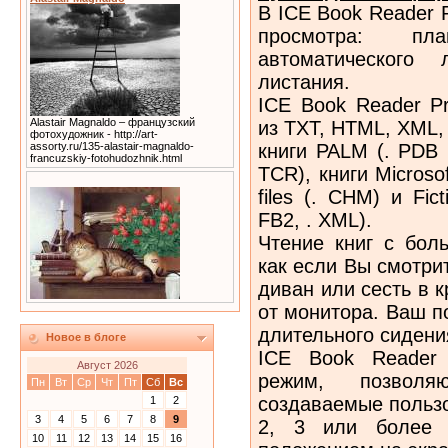
В ICE Book Reader P
просмотра: пл
автоматического
листания.
ICE Book Reader Pr
Alastair Magnaldo – французский
из TXT, HTML, XML, 
фотохудожник - http://art-
книги PALM (. PDB 
assorty.ru/135-alastair-magnaldo-
francuzskiy-fotohudozhnik.html
TCR), книги Microsof
files (. CHM) и Fic
FB2, . XML).
Чтение книг с бол
как если Вы смотри
диван или сесть в к
от монитора. Ваш по
длительного сидени
Новое в блоге
ICE Book Reader P
Август 2026
режим, позволя
Пн
Вт
Ср
Чт
Пт
Сб
Вс
создаваемые пользо
1
2
3
4
5
6
7
8
9
2, 3 или более 
10
11
12
13
14
15
16