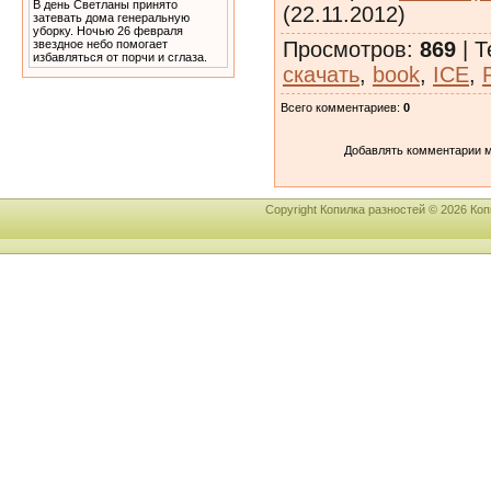
В день Светланы принято
(22.11.2012)
затевать дома генеральную
уборку. Ночью 26 февраля
Просмотров
:
869
|
Т
звездное небо помогает
избавляться от порчи и сглаза.
скачать
,
book
,
ICE
,
Всего комментариев
:
0
Добавлять комментарии м
Copyright Копилка разностей © 2026 К