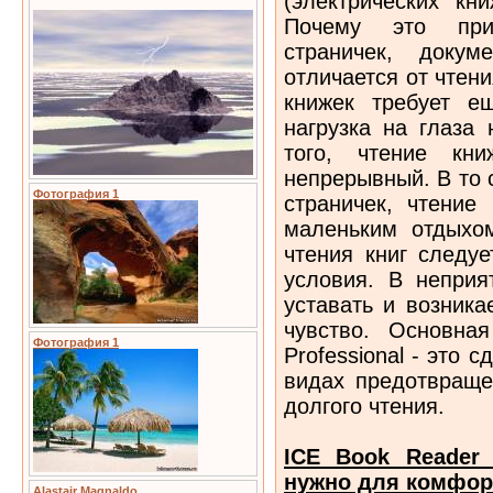
(электрических кн
Почему это при
страничек, доку
отличается от чтени
книжек требует е
нагрузка на глаза
того, чтение кн
непрерывный. В то 
Фотография 1
страничек, чтение
маленьким отдыхом
чтения книг следу
условия. В неприя
уставать и возника
чувство. Основна
Фотография 1
Professional - это 
видах предотвраще
долгого чтения.
ICE Book Reader 
нужно для комфор
Alastair Magnaldo