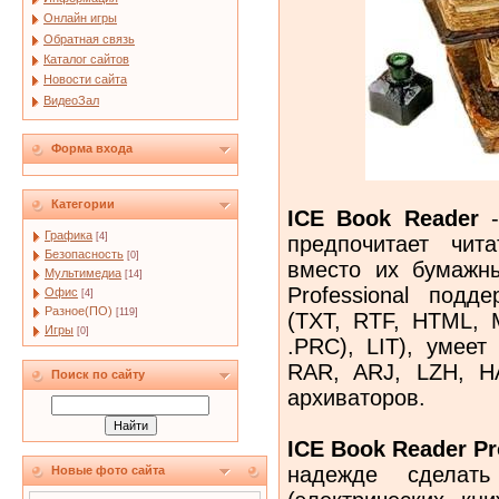
Онлайн игры
Обратная связь
Каталог сайтов
Новости сайта
ВидеоЗал
Форма входа
Категории
ICE Book Reader
-
Графика
[4]
предпочитает чит
Безопасность
[0]
вместо их бумажны
Мультимедиа
[14]
Professional подд
Офис
[4]
Разное(ПО)
[119]
(TXT, RTF, HTML, 
Игры
[0]
.PRC), LIT), умеет
RAR, ARJ, LZH, H
Поиск по сайту
архиваторов.
ICE Book Reader Pr
надежде сделать
Новые фото сайта