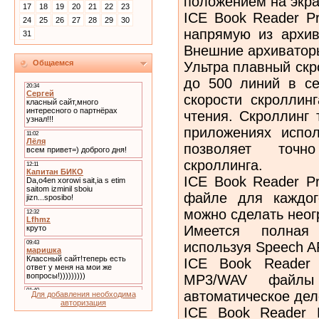
положением на экра
17
18
19
20
21
22
23
ICE Book Reader Pr
24
25
26
27
28
29
30
напрямую из архив
31
Внешние архиваторы
Общаемся
Ультра плавный скро
до 500 линий в се
скорости скроллин
чтения. Скроллинг 
приложениях испо
позволяет точно
скроллинга.
ICE Book Reader Pr
файле для каждог
можно сделать неог
Имеется полная
используя Speech AP
ICE Book Reader P
MP3/WAV файлы 
автоматическое де
Для добавления необходима
авторизация
ICE Book Reader P