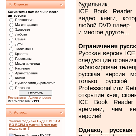
будильник.
Опросы
ICE Book Reader P
Какие темы вам больше всего
интересны
видео книги, кот
Психология
любой DVD плеер.
Магия,гадания
Здоровье
и многое другое...
Любовь
Семья
Дети
Ограничения русск
Талисманы
Русская версия ICE 
Красота
следующие огранич
Гороскопы
Мифы и легенды
заблокирован теле
Растения
русская версия м
Арамотерапия
Камни
только русской
Нумерология,хиромантия
Professional или Ret
Полезное
открытие книг, ско
Результаты
|
Архив опросов
ICE Book Reader 
Всего ответов:
2193
времени, чем кни
Астро...
версией
Знакам Зодиака БУДЕТ ВЕЗТИ
ВО ВСЕМ в марте! В чем вам
Однако, русска
подфартит?