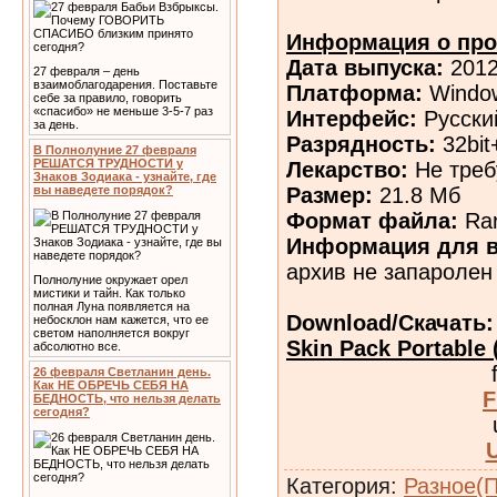
Информация о про
Дата выпуска:
201
27 февраля – день
взаимоблагодарения. Поставьте
Платформа:
Window
себе за правило, говорить
«спасибо» не меньше 3-5-7 раз
Интерфейс:
Русски
за день.
Разрядность:
32bit
В Полнолуние 27 февраля
РЕШАТСЯ ТРУДНОСТИ у
Лекарство:
Не треб
Знаков Зодиака - узнайте, где
Размер:
21.8 Мб
вы наведете порядок?
Формат файла:
Ra
Информация для в
архив не запаролен
Полнолуние окружает орел
мистики и тайн. Как только
полная Луна появляется на
Download/Скачать
небосклон нам кажется, что ее
светом наполняется вокруг
Skin Pack Portable
абсолютно все.
26 февраля Светланин день.
Как НЕ ОБРЕЧЬ СЕБЯ НА
F
БЕДНОСТЬ, что нельзя делать
сегодня?
Категория
:
Разное(