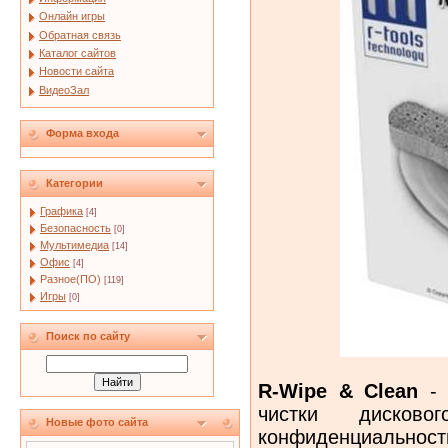
Онлайн игры
Обратная связь
Каталог сайтов
Новости сайта
ВидеоЗал
Форма входа
Категории
Графика
[4]
Безопасность
[0]
Мультимедиа
[14]
Офис
[4]
Разное(ПО)
[119]
Игры
[0]
Поиск по сайту
R-Wipe & Clean
- 
чистки дисков
Новые фото сайта
конфиденциально