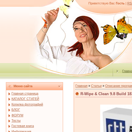
Приветствую Вас
Гость
|
RS
Главн
Главная
»
Статьи
»
Описание програ
Меню сайта
R-Wipe & Clean 9.8 Build 1
Главная страница
КАТАЛОГ СТАТЕЙ
Копилка фотографий
БЛОГ
ФОРУМ
Тесты
Гостевая книга
Информация