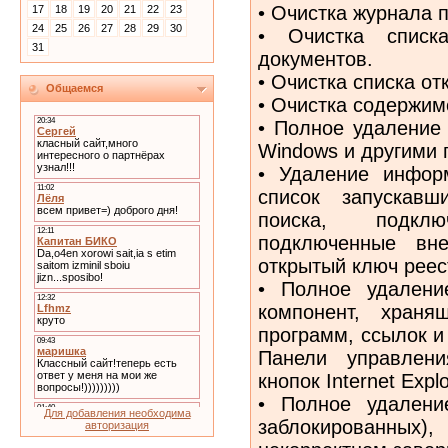
• Очистка журнала 
17
18
19
20
21
22
23
24
25
26
27
28
29
30
• Очистка списк
31
документов.
• Очистка списка о
Общаемся
• Очистка содержим
• Полное удаление
Windows и другими
• Удаление информ
список запускавш
поиска, подкл
подключенные вне
открытый ключ реест
• Полное удалени
компонент, храня
программ, ссылок и
Панели управлени
кнопок Internet Explo
• Полное удалени
Для добавления необходима
заблокированных
авторизация