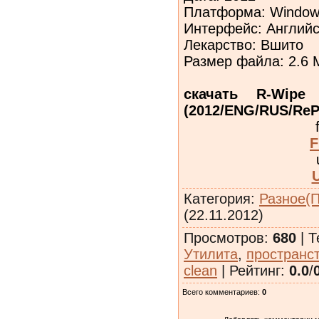
Платформа: Windows
Интерфейс: Английс
Лекарство: Вшито
Размер файла: 2.6 
скачать R-Wipe
(2012/ENG/RUS/ReP
F
Категория
:
Разное(
(22.11.2012)
Просмотров
:
680
|
Т
Утилита
,
пространс
clean
|
Рейтинг
:
0.0
/
Всего комментариев
:
0