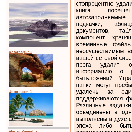
стопроцентно удал
книга посеще
автозаполняемы
подкачки, табли
документов, таб
компонент, храня
временные файлы
неосуществимым в
Фотография 1
вашей сетевой сире
прога удалит о
информацию о 
бытьложений. Утр
папки могут преб
удалены за един
Фотография 1
поддерживаются ф
Различные задачки
объединены в одн
выполнены в духе с
эпоха либо быт
Alastair Magnaldo