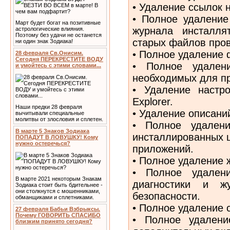
• Удаление ссылок 
• Полное удалени
Март будет богат на позитивные
журнала инсталля
астрологические влияния.
Поэтому без удачи не останется
старых файлов пров
ни один знак Зодиака!
• Полное удаление ф
28 февраля Св.Онисим.
Сегодня ПЕРЕКРЕСТИТЕ ВОДУ
• Полное удален
и умойтесь с этими словами...
необходимых для п
• Удаление настр
Explorer.
Наши предки 28 февраля
• Удаление описани
вычитывали специальные
молитвы от злословия и сплетен.
• Полное удален
В марте 5 Знаков Зодиака
инсталлированных 
ПОПАДУТ В ЛОВУШКУ! Кому
нужно остеречься?
приложений.
• Полное удаление 
• Полное удален
В марте 2021 некоторым Знакам
диагностики и ж
Зодиака стоит быть бдительнее -
они столкнутся с мошенниками,
безопасности.
обманщиками и сплетниками.
• Полное удаление 
27 февраля Бабьи Взбрыксы.
Почему ГОВОРИТЬ СПАСИБО
• Полное удалени
близким принято сегодня?