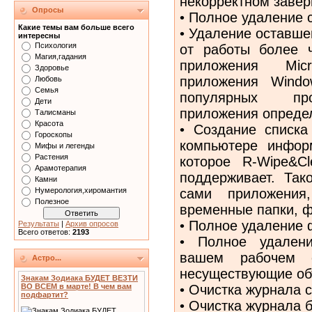
некорректном заве
Опросы
• Полное удаление с
Какие темы вам больше всего
• Удаление оставш
интересны
Психология
от работы более 
Магия,гадания
приложения Micr
Здоровье
приложения Wind
Любовь
Семья
популярных про
Дети
приложения опреде
Талисманы
Красота
• Создание списка
Гороскопы
компьютере инфор
Мифы и легенды
Растения
которое R-Wipe&C
Арамотерапия
поддерживает. Так
Камни
сами приложения
Нумерология,хиромантия
Полезное
временные папки, ф
• Полное удаление 
Результаты
|
Архив опросов
Всего ответов:
2193
• Полное удален
вашем рабочем 
Астро...
несуществующие об
Знакам Зодиака БУДЕТ ВЕЗТИ
• Очистка журнала 
ВО ВСЕМ в марте! В чем вам
подфартит?
• Очистка журнала 