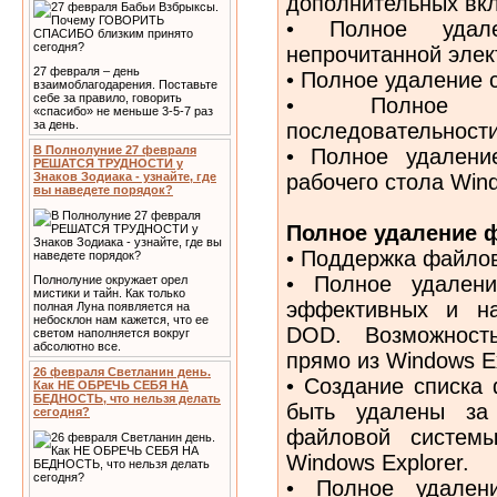
дополнительных вк
• Полное удале
непрочитанной элек
27 февраля – день
• Полное удаление 
взаимоблагодарения. Поставьте
себе за правило, говорить
• Полное уд
«спасибо» не меньше 3-5-7 раз
за день.
последовательности
В Полнолуние 27 февраля
• Полное удалени
РЕШАТСЯ ТРУДНОСТИ у
рабочего стола Win
Знаков Зодиака - узнайте, где
вы наведете порядок?
Полное удаление 
• Поддержка файлов
• Полное удален
Полнолуние окружает орел
мистики и тайн. Как только
эффективных и на
полная Луна появляется на
небосклон нам кажется, что ее
DOD. Возможност
светом наполняется вокруг
абсолютно все.
прямо из Windows Ex
26 февраля Светланин день.
• Создание списка 
Как НЕ ОБРЕЧЬ СЕБЯ НА
БЕДНОСТЬ, что нельзя делать
быть удалены за
сегодня?
файловой систем
Windows Explorer.
• Полное удален