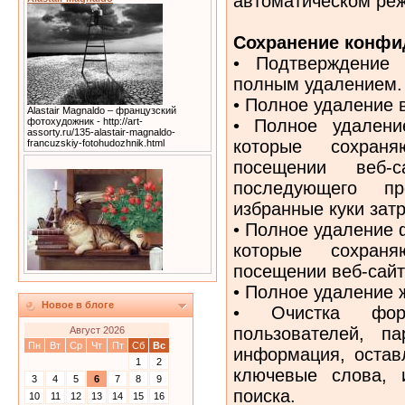
автоматическом ре
Сохранение конфи
• Подтверждение
полным удалением.
• Полное удаление 
Alastair Magnaldo – французский
• Полное удалени
фотохудожник - http://art-
assorty.ru/135-alastair-magnaldo-
которые сохран
francuzskiy-fotohudozhnik.html
посещении веб-
последующего п
избранные куки затр
• Полное удаление 
которые сохран
посещении веб-сайт
• Полное удаление ж
Новое в блоге
• Очистка фор
пользователей, п
Август 2026
Пн
Вт
Ср
Чт
Пт
Сб
Вс
информация, остав
1
2
ключевые слова, 
3
4
5
6
7
8
9
поиска.
10
11
12
13
14
15
16