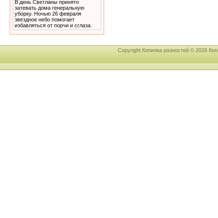
В день Светланы принято
затевать дома генеральную
уборку. Ночью 26 февраля
звездное небо помогает
избавляться от порчи и сглаза.
Copyright Копилка разностей © 2026 К