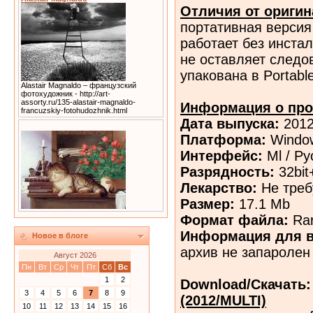
Отличия от оригин
портативная верси
работает без инста
не оставляет следо
упакована в Portab
Alastair Magnaldo – французский
фотохудожник - http://art-
assorty.ru/135-alastair-magnaldo-
Информация о про
francuzskiy-fotohudozhnik.html
Дата выпуска:
201
Платформа:
Window
Интерфейс:
Ml / Ру
Разрядность:
32bit
Лекарство:
Не треб
Размер:
17.1 Mb
Формат файла:
Ra
Информация для в
Новое в блоге
архив не запаролен
Август 2026
Пн
Вт
Ср
Чт
Пт
Сб
Вс
1
2
Download/Скачать
3
4
5
6
7
8
9
(2012/MULTI)
10
11
12
13
14
15
16