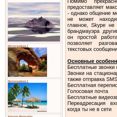
Помимо прекрасн
предоставляет мак
- однако общение 
не может находи
главное, Skype не
брандмауэра други
он простой работа
позволяет разго
Фотография 1
текстовых сообщени
Основные особенн
Бесплатные звонки
Звонки на стацион
также отправка SM
Фотография 1
Бесплатная перепис
Голосовая почта
Бесплатные видеоз
Переадресация вх
когда ты не в сети
Alastair Magnaldo