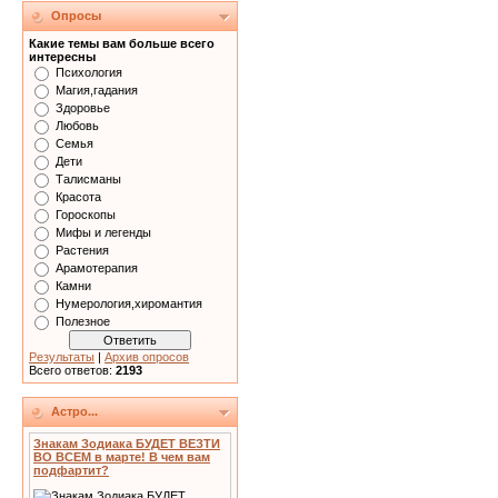
Опросы
Какие темы вам больше всего
интересны
Психология
Магия,гадания
Здоровье
Любовь
Семья
Дети
Талисманы
Красота
Гороскопы
Мифы и легенды
Растения
Арамотерапия
Камни
Нумерология,хиромантия
Полезное
Результаты
|
Архив опросов
Всего ответов:
2193
Астро...
Знакам Зодиака БУДЕТ ВЕЗТИ
ВО ВСЕМ в марте! В чем вам
подфартит?