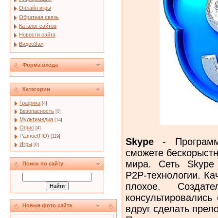
Онлайн игры
Обратная связь
Каталог сайтов
Новости сайта
ВидеоЗал
Форма входа
Категории
Графика
[4]
Безопасность
[0]
Мультимедиа
[14]
Офис
[4]
Разное(ПО)
[119]
Skype
- Программ
Игры
[0]
сможете бескорыстн
мира. Сеть Skype 
Поиск по сайту
P2P-технологии. Ка
плохое. Создат
консультировались 
Новые фото сайта
вдруг сделать прел