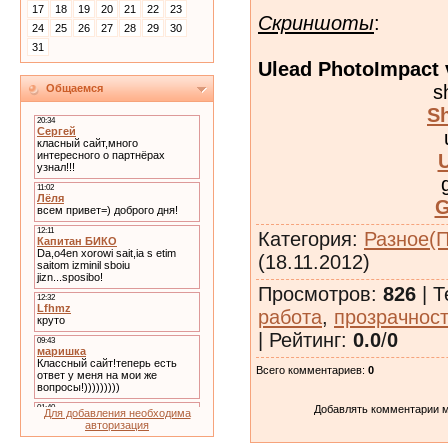
17
18
19
20
21
22
23
Скриншоты
:
24
25
26
27
28
29
30
31
Ulead PhotoImpact v
s
Общаемся
S
G
Категория
:
Разное(
(18.11.2012)
Просмотров
:
826
|
Т
работа
,
прозрачнос
|
Рейтинг
:
0.0
/
0
Всего комментариев
:
0
Добавлять комментарии м
Для добавления необходима
авторизация