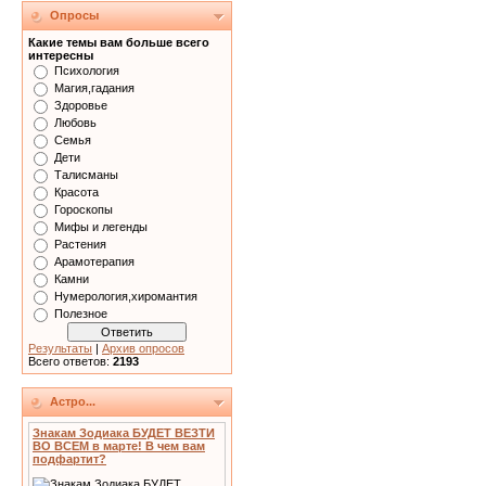
Опросы
Какие темы вам больше всего
интересны
Психология
Магия,гадания
Здоровье
Любовь
Семья
Дети
Талисманы
Красота
Гороскопы
Мифы и легенды
Растения
Арамотерапия
Камни
Нумерология,хиромантия
Полезное
Результаты
|
Архив опросов
Всего ответов:
2193
Астро...
Знакам Зодиака БУДЕТ ВЕЗТИ
ВО ВСЕМ в марте! В чем вам
подфартит?