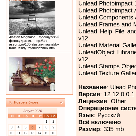
Unlead Photoimpact 
Unlead Photoimpact 
Unlead Components A
Unlead Frames and M
Unlead Help File an
v12
Alastair Magnaldo – французский
фотохудожник - http://art-
Unlead Material Gall
assorty.ru/135-alastair-magnaldo-
francuzskiy-fotohudozhnik.html
UnleadObject Librari
v12
Unlead Stamps Objec
Unlead Texture Galle
Название
: Ulead Ph
Версия
: 12 12.0.0.1
Лицензия
: Other
Новое в блоге
Операционая сист
Август 2026
Язык
: Русский
Пн
Вт
Ср
Чт
Пт
Сб
Вс
Всё включено
1
2
3
4
5
6
7
8
9
Размер
: 335 mb
10
11
12
13
14
15
16