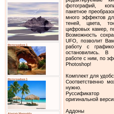
фотографий, коп
пакетное преобразо
много эффектов дл
теней, цвета, т
цифровых камер, по
Возможность сохр
UFO, позволит Ва
Фотография 1
работу с график
остановились. В 
работе с ним, по эф
Photoshop!
Комплект для удобс
Фотография 1
Соответственно мо
нужно.
Руссификатор 
оригинальной верси
Aддоны
Alastair Magnaldo