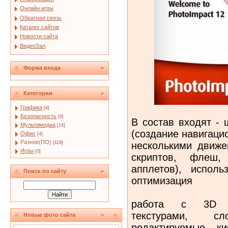
Онлайн игры
Обратная связь
Каталог сайтов
Новости сайта
ВидеоЗал
Форма входа
Категории
Графика
[4]
Безопасность
[0]
В состав входят -
Мультимедиа
[14]
(создание навигаци
Офис
[4]
Разное(ПО)
несколькими движе
[119]
Игры
[0]
скриптов, флеш,
апплетов), исполь
Поиск по сайту
оптимизация
работа с 3D о
текстурами, с
Новые фото сайта
редактируемые к