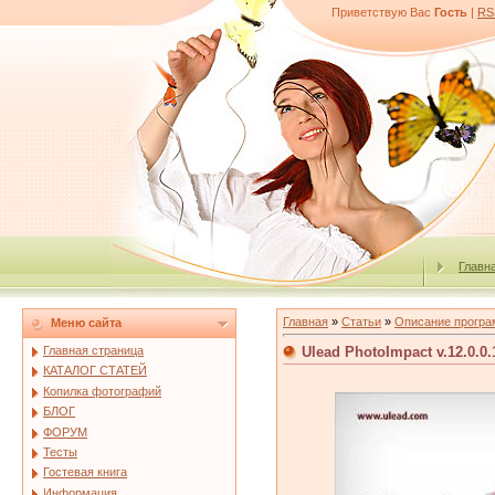
Приветствую Вас
Гость
|
RS
Главн
Главная
»
Статьи
»
Описание програ
Меню сайта
Ulead PhotoImpact v.12.0.0.
Главная страница
КАТАЛОГ СТАТЕЙ
Копилка фотографий
БЛОГ
ФОРУМ
Тесты
Гостевая книга
Информация