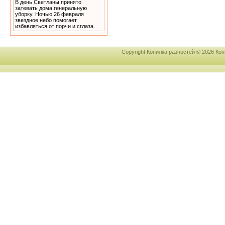
В день Светланы принято
затевать дома генеральную
уборку. Ночью 26 февраля
звездное небо помогает
избавляться от порчи и сглаза.
Copyright Копилка разностей © 2026 К