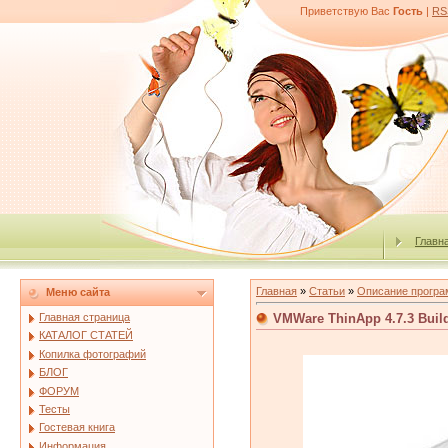
Приветствую Вас
Гость
|
RS
Главн
Главная
»
Статьи
»
Описание програ
Меню сайта
VMWare ThinApp 4.7.3 Build
Главная страница
КАТАЛОГ СТАТЕЙ
Копилка фотографий
БЛОГ
ФОРУМ
Тесты
Гостевая книга
Информация