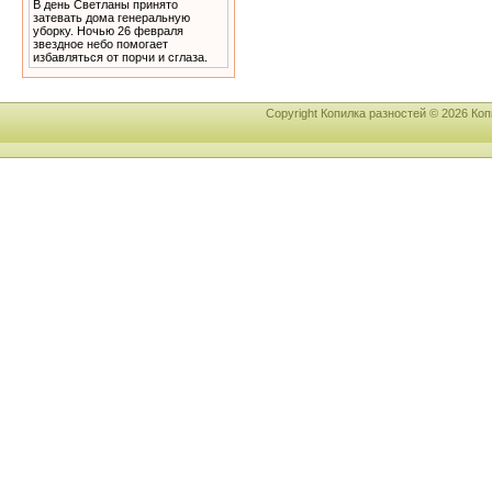
В день Светланы принято
затевать дома генеральную
уборку. Ночью 26 февраля
звездное небо помогает
избавляться от порчи и сглаза.
Copyright Копилка разностей © 2026 К