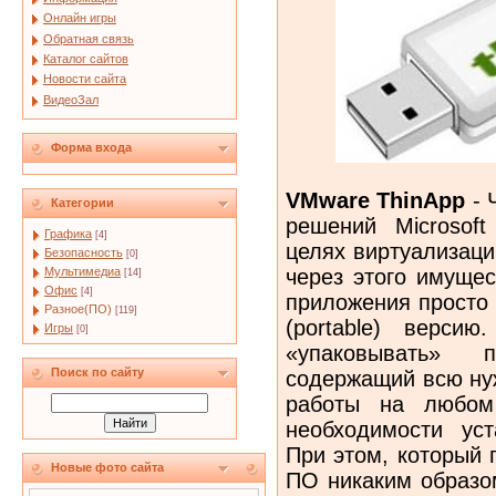
Онлайн игры
Обратная связь
Каталог сайтов
Новости сайта
ВидеоЗал
Форма входа
VMware ThinApp
- 
Категории
решений Microsoft
Графика
[4]
целях виртуализаци
Безопасность
[0]
через этого имуще
Мультимедиа
[14]
Офис
[4]
приложения просто 
Разное(ПО)
[119]
(portable) верси
Игры
[0]
«упаковывать» 
Поиск по сайту
содержащий всю ну
работы на любом
необходимости уст
При этом, который 
Новые фото сайта
ПО никаким образом