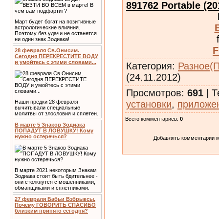
891762 Portable (2
Март будет богат на позитивные
астрологические влияния.
Поэтому без удачи не останется
ни один знак Зодиака!
F
28 февраля Св.Онисим.
Сегодня ПЕРЕКРЕСТИТЕ ВОДУ
и умойтесь с этими словами...
Категория
:
Разное(
(24.11.2012)
Просмотров
:
691
|
Т
установки
,
приложе
Наши предки 28 февраля
вычитывали специальные
молитвы от злословия и сплетен.
Всего комментариев
:
0
В марте 5 Знаков Зодиака
ПОПАДУТ В ЛОВУШКУ! Кому
нужно остеречься?
Добавлять комментарии м
В марте 2021 некоторым Знакам
Зодиака стоит быть бдительнее -
они столкнутся с мошенниками,
обманщиками и сплетниками.
27 февраля Бабьи Взбрыксы.
Почему ГОВОРИТЬ СПАСИБО
близким принято сегодня?