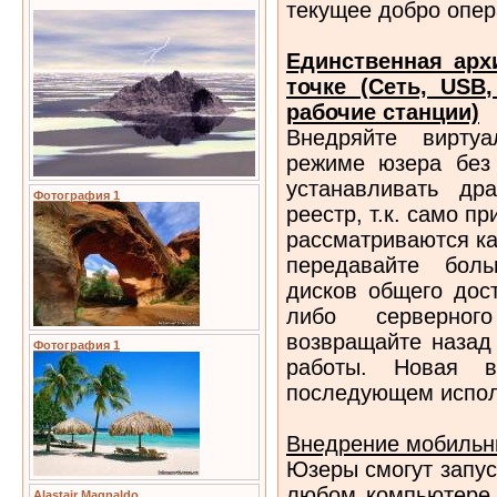
текущее добро опер
Единственная арх
точке (Сеть, USB
рабочие станции)
Внедряйте вирту
режиме юзера без
устанавливать др
Фотография 1
реестр, т.к. само п
рассматриваются к
передавайте бол
дисков общего дост
либо серверно
возвращайте назад
Фотография 1
работы. Новая в
последующем испол
Внедрение мобильн
Юзеры смогут запус
любом компьютере, 
Alastair Magnaldo