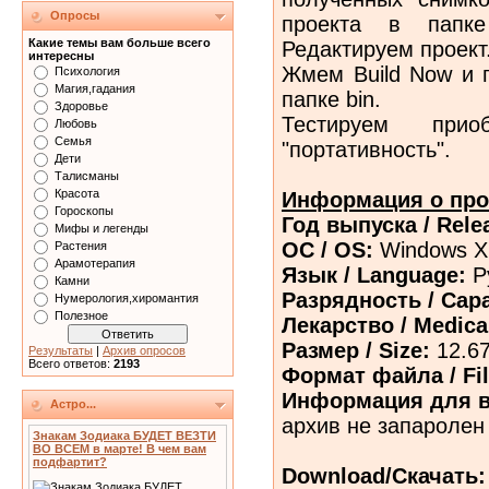
Опросы
проекта в папке
Какие темы вам больше всего
Редактируем проект
интересны
Жмем Build Now и п
Психология
Магия,гадания
папке bin.
Здоровье
Тестируем при
Любовь
Семья
"портативность".
Дети
Талисманы
Красота
Информация о про
Гороскопы
Год выпуска / Rele
Мифы и легенды
ОС / OS:
Windows XP
Растения
Арамотерапия
Язык / Language:
Р
Камни
Разрядность / Сapa
Нумерология,хиромантия
Полезное
Лекарство / Medica
Размер / Size:
12.6
Результаты
|
Архив опросов
Всего ответов:
2193
Формат файла / Fil
Информация для в
Астро...
архив не запаролен
Знакам Зодиака БУДЕТ ВЕЗТИ
ВО ВСЕМ в марте! В чем вам
подфартит?
Download/Скачать