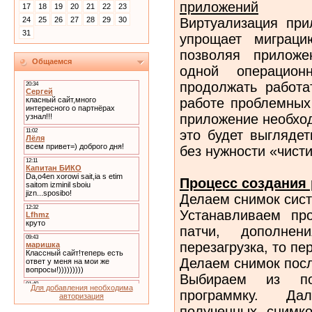
приложений
17
18
19
20
21
22
23
Виртуализация при
24
25
26
27
28
29
30
31
упрощает миграци
позволяя приложе
Общаемся
одной операцион
продолжать работа
работе проблемных
приложение необход
это будет выгляде
без нужности «чист
Процесс создания 
Делаем снимок сист
Устанавливаем про
патчи, дополнен
перезагрузка, то пе
Делаем снимок посл
Выбираем из по
Для добавления необходима
программку. Да
авторизация
полученных снимко