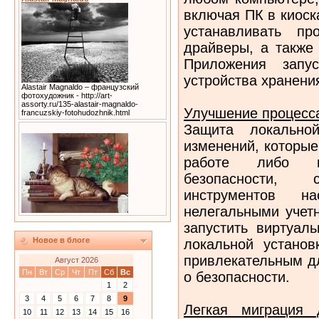
включая ПК в киоск
устанавливать пр
драйверы, а также
Приложения запу
устройства хранени
Alastair Magnaldo – французский
фотохудожник - http://art-
assorty.ru/135-alastair-magnaldo-
Улучшение процесс
francuzskiy-fotohudozhnik.html
Защита локально
изменений, которые
работе либо в
безопасности
инструментов 
нелегальными учет
запустить виртуал
Новое в блоге
локальной установ
привлекательным д
Август 2026
Пн
Вт
Ср
Чт
Пт
Сб
Вс
о безопасности.
1
2
3
4
5
6
7
8
9
Легкая миграция
10
11
12
13
14
15
16