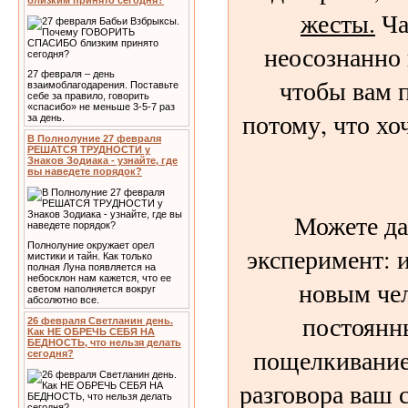
близким принято сегодня?
жесты.
Ча
неосознанно 
27 февраля – день
чтобы вам п
взаимоблагодарения. Поставьте
себе за правило, говорить
«спасибо» не меньше 3-5-7 раз
потому, что хо
за день.
В Полнолуние 27 февраля
РЕШАТСЯ ТРУДНОСТИ у
Знаков Зодиака - узнайте, где
вы наведете порядок?
Можете да
Полнолуние окружает орел
эксперимент: 
мистики и тайн. Как только
полная Луна появляется на
небосклон нам кажется, что ее
новым че
светом наполняется вокруг
абсолютно все.
постоянн
26 февраля Светланин день.
Как НЕ ОБРЕЧЬ СЕБЯ НА
БЕДНОСТЬ, что нельзя делать
пощелкивание
сегодня?
разговора ваш 