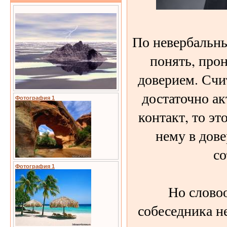
По невербальн
понять, прон
доверием. Счит
достаточно ак
Фотография 1
контакт, то эт
нему в дове
со
Фотография 1
Но слово
собеседника не