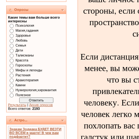
стороны, если 
Опросы
Какие темы вам больше всего
пространство
интересны
Психология
с
Магия,гадания
Здоровье
Любовь
Семья
Дети
Если дистанция
Талисманы
Красота
менее, вы може
Гороскопы
Мифы и легенды
Растения
что вы с
Арамотерапия
Камни
привлекател
Нумерология,хиромантия
Полезное
человеку. Если
Результаты
|
Архив опросов
Всего ответов:
2193
человек легко м
Астро...
похлопать вас 
Знакам Зодиака БУДЕТ ВЕЗТИ
галстук или ша
ВО ВСЕМ в марте! В чем вам
подфартит?