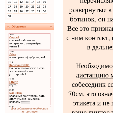
перечисляю
10
11
12
13
14
15
16
развернутые в
17
18
19
20
21
22
23
24
25
26
27
28
29
30
ботинок, он н
31
Все это призна
Общаемся
с ним контакт,
в дальн
Необходимо
дистанцию 
собеседник с
70см, это озна
этикета и не
Для добавления необходима
ваше личное 
авторизация