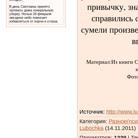
привычку, зн
В день Светланы принято
затевать дома генеральную
уборку. Ночью 26 февраля
справились с
звездное небо помогает
избавляться от порчи и сглаза.
сумели произве
в
Материал:Из книги С
м
Фото:
Источник
:
http://www.l
Категория
:
Разное(пси
Lubochka
(14.11.2011)
Просмотров
:
1229
|
Те