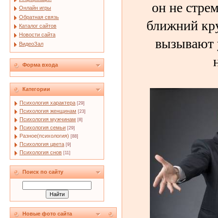
он не стрем
Онлайн игры
Обратная связь
ближний кру
Каталог сайтов
Новости сайта
вызывают 
ВидеоЗал
Форма входа
Категории
Психология характера
[29]
Психология женщинам
[23]
Психология мужчинам
[8]
Психология семьи
[29]
Разное(психология)
[88]
Психология цвета
[9]
Психология снов
[11]
Поиск по сайту
Новые фото сайта