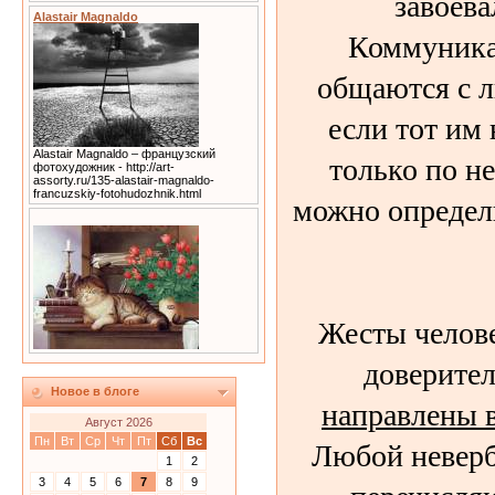
завоева
Alastair Magnaldo
Коммуника
общаются с 
если тот им
Alastair Magnaldo – французский
только по н
фотохудожник - http://art-
assorty.ru/135-alastair-magnaldo-
francuzskiy-fotohudozhnik.html
можно определ
Жесты челове
доверите
Новое в блоге
направлены в
Август 2026
Любой неверб
Пн
Вт
Ср
Чт
Пт
Сб
Вс
1
2
3
4
5
6
7
8
9