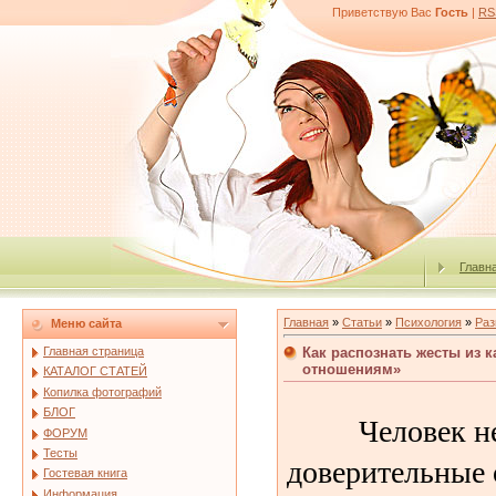
Приветствую Вас
Гость
|
RS
Главн
Главная
»
Статьи
»
Психология
»
Раз
Меню сайта
Как распознать жесты из 
Главная страница
отношениям»
КАТАЛОГ СТАТЕЙ
Копилка фотографий
БЛОГ
Человек не
ФОРУМ
Тесты
доверительные 
Гостевая книга
Информация