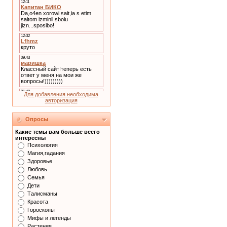
Для добавления необходима
авторизация
Опросы
Какие темы вам больше всего
интересны
Психология
Магия,гадания
Здоровье
Любовь
Семья
Дети
Талисманы
Красота
Гороскопы
Мифы и легенды
Растения