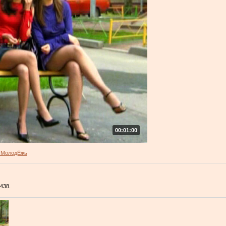
00:01:00
 МолодЁжь
438.