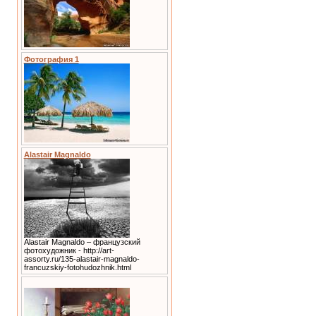
Фотография 1
Alastair Magnaldo
Alastair Magnaldo – французский
фотохудожник - http://art-
assorty.ru/135-alastair-magnaldo-
francuzskiy-fotohudozhnik.html