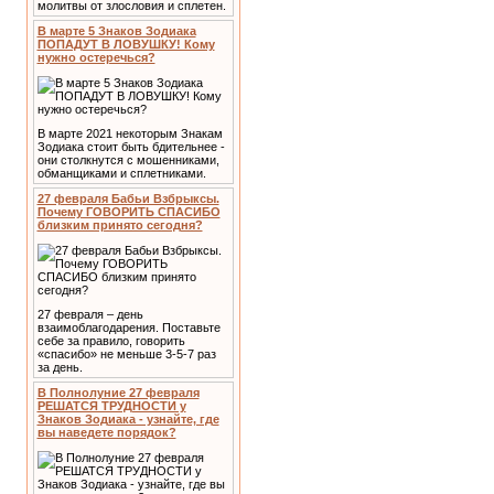
молитвы от злословия и сплетен.
В марте 5 Знаков Зодиака
ПОПАДУТ В ЛОВУШКУ! Кому
нужно остеречься?
В марте 2021 некоторым Знакам
Зодиака стоит быть бдительнее -
они столкнутся с мошенниками,
обманщиками и сплетниками.
27 февраля Бабьи Взбрыксы.
Почему ГОВОРИТЬ СПАСИБО
близким принято сегодня?
27 февраля – день
взаимоблагодарения. Поставьте
себе за правило, говорить
«спасибо» не меньше 3-5-7 раз
за день.
В Полнолуние 27 февраля
РЕШАТСЯ ТРУДНОСТИ у
Знаков Зодиака - узнайте, где
вы наведете порядок?