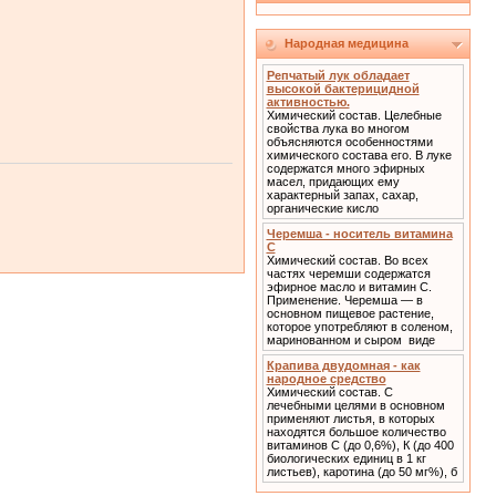
Народная медицина
Репчатый лук обладает
высокой бактерицидной
активностью.
Химический состав. Целебные
свойства лука во многом
объясняются особенностями
химического состава его. В луке
содержатся много эфирных
масел, придающих ему
характерный запах, сахар,
органические кисло
Черемша - носитель витамина
С
Химический состав. Во всех
частях черемши содержатся
эфирное масло и витамин С.
Применение. Черемша — в
основном пищевое растение,
которое употребляют в соленом,
маринованном и сыром виде
Крапива двудомная - как
народное средство
Химический состав. С
лечебными целями в основном
применяют листья, в которых
находятся большое количество
витаминов С (до 0,6%), К (до 400
биологических единиц в 1 кг
листьев), каротина (до 50 мг%), б