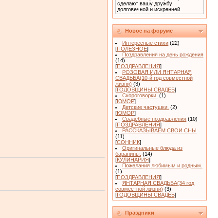
сделают вашу дружбу
долговечной и искренней
Новое на форуме
Интересные стихи
(22)
[
ПОЛЕЗНОЕ
]
Поздравления на день рождения
(14)
[
ПОЗДРАВЛЕНИЯ
]
РОЗОВАЯ ИЛИ ЯНТАРНАЯ
СВАДЬБА(10-й год совместной
жизни)
(3)
[
ГОДОВЩИНЫ СВАДЕБ
]
Скороговорки.
(1)
[
ЮМОР
]
Детские частушки.
(2)
[
ЮМОР
]
Свадебные поздравления
(10)
[
ПОЗДРАВЛЕНИЯ
]
РАССКАЗЫВАЕМ СВОИ СНЫ
(11)
[
СОННИК
]
Оригинальные блюда из
баранины.
(14)
[
КУЛИНАРИЯ
]
Пожелания любимым и родным.
(1)
[
ПОЗДРАВЛЕНИЯ
]
ЯНТАРНАЯ СВАДЬБА(34 год
совместной жизни)
(3)
[
ГОДОВЩИНЫ СВАДЕБ
]
Праздники