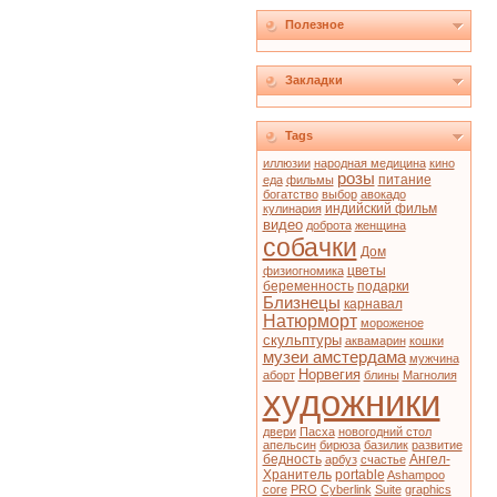
Полезное
Закладки
Tags
иллюзии
народная медицина
кино
розы
питание
еда
фильмы
богатство
выбор
авокадо
индийский фильм
кулинария
видео
доброта
женщина
собачки
Дом
цветы
физиогномика
беременность
подарки
Близнецы
карнавал
Натюрморт
мороженое
скульптуры
аквамарин
кошки
музеи амстердама
мужчина
Норвегия
аборт
блины
Магнолия
художники
двери
Пасха
новогодний стол
апельсин
бирюза
базилик
развитие
бедность
Ангел-
арбуз
счастье
Хранитель
portable
Ashampoo
core
PRO
Cyberlink
Suite
graphics