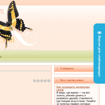
ерг
7:33
Версия для слабовидящих
СТЕЙ
д
Слайдшоу
Все о детях,семье
Как сохранить дружеские
связи
В мире, где время — на вес
золота, умение ценить и
развивать дружбу становится
настоящим искусством. Узнайте
12 золотых правил, которые