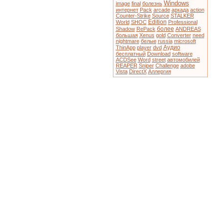
Windows
image
final
болезнь
интернет
Pack
arcade
аркада
action
Counter-Strike
Source
STALKER
Edition
World
SHOC
Professional
более
Shadow
RePack
ANDREAS
большая
Xenus
gold
Converter
need
nightmare
белые
russia
microsoft
Аудио
ThinApp
player
dvd
бесплатный
Download
software
ACDSee
Word
street
автомобилей
REAPER
Sniper
Challenge
adobe
Vista
DirectX
Аллергия