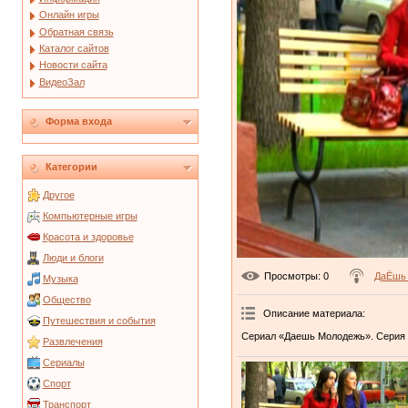
Онлайн игры
Обратная связь
Каталог сайтов
Новости сайта
ВидеоЗал
Форма входа
Категории
Другое
Компьютерные игры
Красота и здоровье
Люди и блоги
Просмотры
: 0
ДаЁшь
Музыка
Общество
Описание материала
:
Путешествия и события
Сериал «Даешь Молодежь». Серия 
Развлечения
Сериалы
Спорт
Транспорт