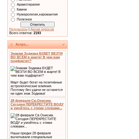
Арамотерапия
Камни
Нумерология,хиромантия
Полезное
Результаты
|
Архив опросов
Всего ответов:
2193
Астро...
Знакам Зодиака БУДЕТ ВЕЗТИ
ВО ВСЕМ в марте! В чем вам
подфартит?
Март будет богат на позитивные
астрологические влияния.
Поэтому без удачи не останется
ни один знак Зодиака!
28 февраля Св.Онисим.
Сегодня ПЕРЕКРЕСТИТЕ ВОДУ
и умойтесь с этими словами...
Наши предки 28 февраля
вычитывали специальные