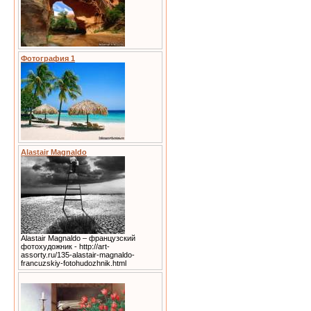
Фотография 1
Alastair Magnaldo
Alastair Magnaldo – французский
фотохудожник - http://art-
assorty.ru/135-alastair-magnaldo-
francuzskiy-fotohudozhnik.html