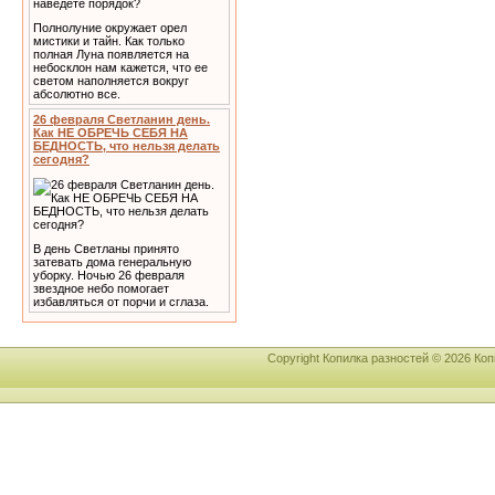
Полнолуние окружает орел
мистики и тайн. Как только
полная Луна появляется на
небосклон нам кажется, что ее
светом наполняется вокруг
абсолютно все.
26 февраля Светланин день.
Как НЕ ОБРЕЧЬ СЕБЯ НА
БЕДНОСТЬ, что нельзя делать
сегодня?
В день Светланы принято
затевать дома генеральную
уборку. Ночью 26 февраля
звездное небо помогает
избавляться от порчи и сглаза.
Copyright Копилка разностей © 2026 К