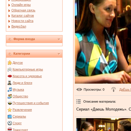
Онлайн игры
Обратная связь
Каталог сайтов
Новости сайта
ВидеоЗал
Форма входа
Категории
Другое
Компьютерные игры
Красота и здоровье
Люди и блоги
Просмотры
: 0
ДаЁшь 
Музыка
Общество
Описание материала
:
Путешествия и события
Сериал «Даешь Молодежь». С
Развлечения
Сериалы
Спорт
Транспорт