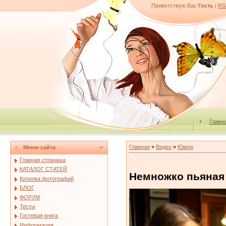
Приветствую Вас
Гость
|
RS
Главн
Главная
»
Видео
»
Юмор
Меню сайта
Главная страница
КАТАЛОГ СТАТЕЙ
Немножко пьяная
Копилка фотографий
БЛОГ
ФОРУМ
Тесты
Гостевая книга
Информация