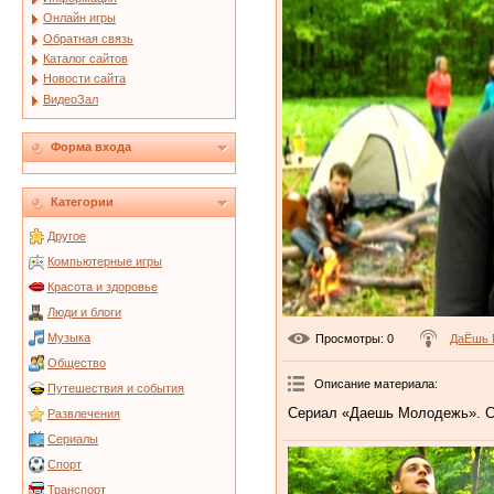
Онлайн игры
Обратная связь
Каталог сайтов
Новости сайта
ВидеоЗал
Форма входа
Категории
Другое
Компьютерные игры
Красота и здоровье
Люди и блоги
Музыка
Просмотры
: 0
ДаЁшь 
Общество
Описание материала
:
Путешествия и события
Сериал «Даешь Молодежь». С
Развлечения
Сериалы
Спорт
Транспорт