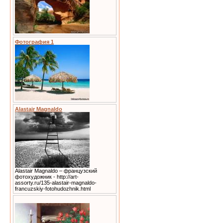
Фотография 1
Alastair Magnaldo
Alastair Magnaldo – французский
фотохудожник - http://art-
assorty.ru/135-alastair-magnaldo-
francuzskiy-fotohudozhnik.html