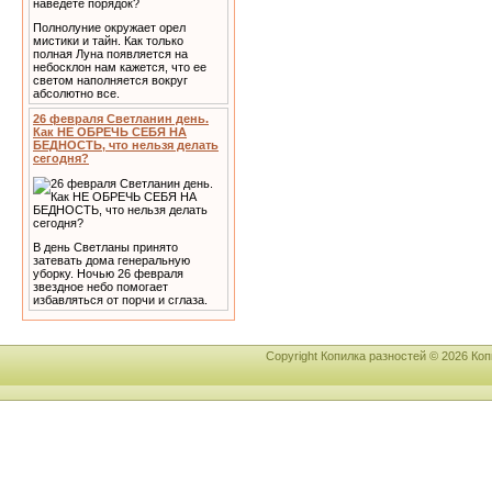
Полнолуние окружает орел
мистики и тайн. Как только
полная Луна появляется на
небосклон нам кажется, что ее
светом наполняется вокруг
абсолютно все.
26 февраля Светланин день.
Как НЕ ОБРЕЧЬ СЕБЯ НА
БЕДНОСТЬ, что нельзя делать
сегодня?
В день Светланы принято
затевать дома генеральную
уборку. Ночью 26 февраля
звездное небо помогает
избавляться от порчи и сглаза.
Copyright Копилка разностей © 2026 К