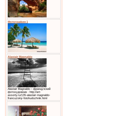
Фотография 1
Alastair Magnaldo
Alastair Magnaldo – французский
фотохудожник - http://art-
assorty.ru/135-alastair-magnaldo-
francuzskiy-fotohudozhnik.html