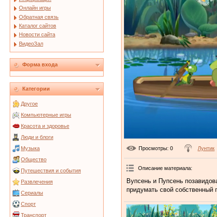
Онлайн игры
Обратная связь
Каталог сайтов
Новости сайта
ВидеоЗал
Форма входа
Категории
Другое
Компьютерные игры
Красота и здоровье
Люди и блоги
Просмотры
: 0
Лунтик
Музыка
Общество
Описание материала
:
Путешествия и события
Вупсень и Пупсень позавидова
Развлечения
придумать свой собственный 
Сериалы
Спорт
Транспорт