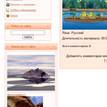
Фильмы и анимация
Хобби и образование
Юмор
Поиск по сайту
Язык
: Русский
Длительность материала
: 00:
Всего комментариев
:
0
Новые фото сайта
Добавлять комментарии мог
[
Фотография 1