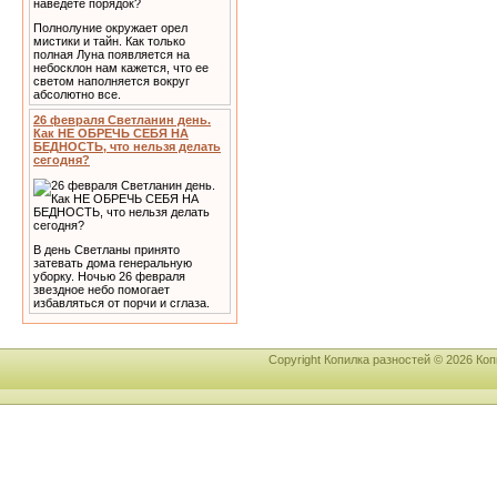
Полнолуние окружает орел
мистики и тайн. Как только
полная Луна появляется на
небосклон нам кажется, что ее
светом наполняется вокруг
абсолютно все.
26 февраля Светланин день.
Как НЕ ОБРЕЧЬ СЕБЯ НА
БЕДНОСТЬ, что нельзя делать
сегодня?
В день Светланы принято
затевать дома генеральную
уборку. Ночью 26 февраля
звездное небо помогает
избавляться от порчи и сглаза.
Copyright Копилка разностей © 2026 К