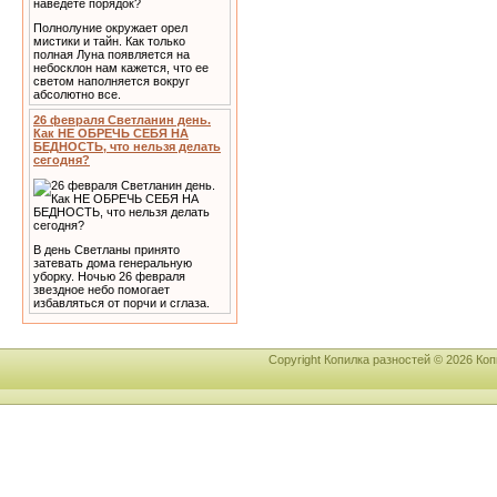
Полнолуние окружает орел
мистики и тайн. Как только
полная Луна появляется на
небосклон нам кажется, что ее
светом наполняется вокруг
абсолютно все.
26 февраля Светланин день.
Как НЕ ОБРЕЧЬ СЕБЯ НА
БЕДНОСТЬ, что нельзя делать
сегодня?
В день Светланы принято
затевать дома генеральную
уборку. Ночью 26 февраля
звездное небо помогает
избавляться от порчи и сглаза.
Copyright Копилка разностей © 2026 К