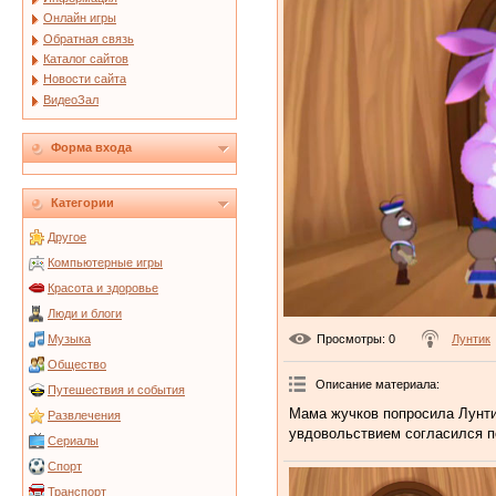
Онлайн игры
Обратная связь
Каталог сайтов
Новости сайта
ВидеоЗал
Форма входа
Категории
Другое
Компьютерные игры
Красота и здоровье
Люди и блоги
Просмотры
: 0
Лунтик
Музыка
Общество
Описание материала
:
Путешествия и события
Мама жучков попросила Лунти
Развлечения
увдовольствием согласился п
Сериалы
Спорт
Транспорт