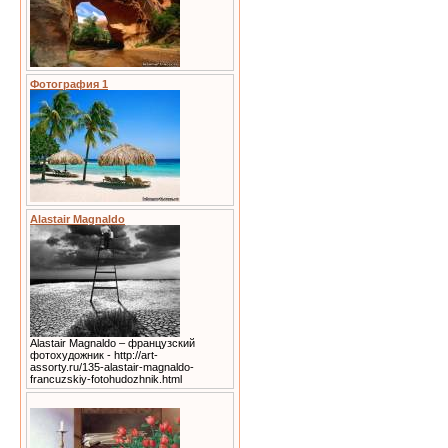
Фотография 1
Alastair Magnaldo
Alastair Magnaldo – французский
фотохудожник - http://art-
assorty.ru/135-alastair-magnaldo-
francuzskiy-fotohudozhnik.html