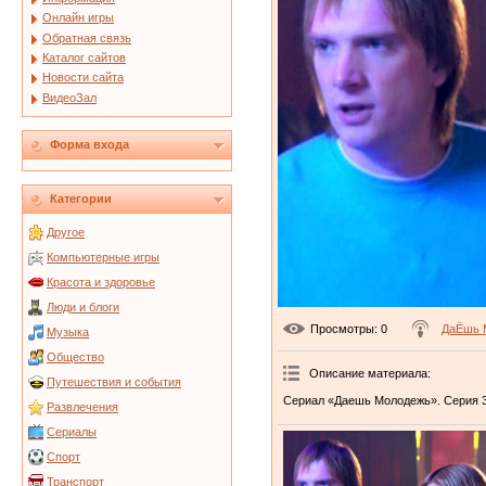
Онлайн игры
Обратная связь
Каталог сайтов
Новости сайта
ВидеоЗал
Форма входа
Категории
Другое
Компьютерные игры
Красота и здоровье
Люди и блоги
Просмотры
: 0
ДаЁшь 
Музыка
Общество
Описание материала
:
Путешествия и события
Сериал «Даешь Молодежь». Серия 3
Развлечения
Сериалы
Спорт
Транспорт