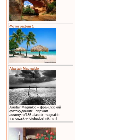
Фотография 1
Alastair Magnaldo
Alastair Magnaldo – французский
фотохудожник - http://art-
assorty.ru/135-alastair-magnaldo-
francuzskiy-fotohudozhnik.html