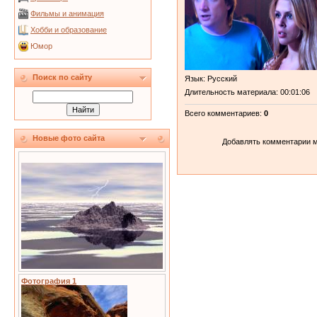
Фильмы и анимация
Хобби и образование
Юмор
Поиск по сайту
Язык
: Русский
Длительность материала
: 00:01:06
Всего комментариев
:
0
Новые фото сайта
Добавлять комментарии м
Фотография 1