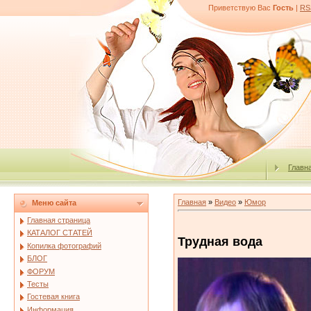
Приветствую Вас
Гость
|
RS
Главн
Главная
»
Видео
»
Юмор
Меню сайта
Главная страница
КАТАЛОГ СТАТЕЙ
Трудная вода
Копилка фотографий
БЛОГ
ФОРУМ
Тесты
Гостевая книга
Информация