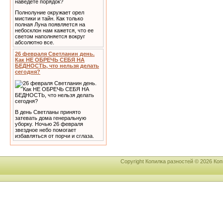
Полнолуние окружает орел
мистики и тайн. Как только
полная Луна появляется на
небосклон нам кажется, что ее
светом наполняется вокруг
абсолютно все.
26 февраля Светланин день.
Как НЕ ОБРЕЧЬ СЕБЯ НА
БЕДНОСТЬ, что нельзя делать
сегодня?
В день Светланы принято
затевать дома генеральную
уборку. Ночью 26 февраля
звездное небо помогает
избавляться от порчи и сглаза.
Copyright Копилка разностей © 2026 К