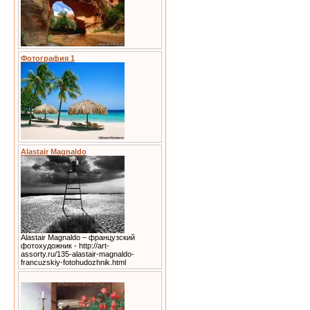
Фотография 1
Alastair Magnaldo
Alastair Magnaldo – французский
фотохудожник - http://art-
assorty.ru/135-alastair-magnaldo-
francuzskiy-fotohudozhnik.html