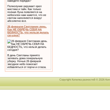
Полнолуние окружает орел
мистики и тайн. Как только
полная Луна появляется на
небосклон нам кажется, что ее
светом наполняется вокруг
абсолютно все.
26 февраля Светланин день.
Как НЕ ОБРЕЧЬ СЕБЯ НА
БЕДНОСТЬ, что нельзя делать
сегодня?
В день Светланы принято
затевать дома генеральную
уборку. Ночью 26 февраля
звездное небо помогает
избавляться от порчи и сглаза.
Copyright Копилка разностей © 2026 К