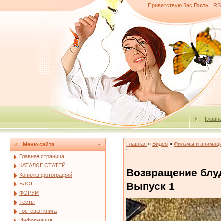
Приветствую Вас
Гость
|
RS
Главн
Главная
»
Видео
»
Фильмы и анимац
Меню сайта
Главная страница
КАТАЛОГ СТАТЕЙ
Возвращение блуд
Копилка фотографий
Выпуск 1
БЛОГ
ФОРУМ
Тесты
Гостевая книга
Информация