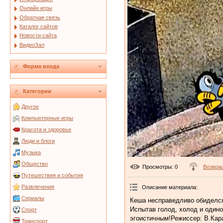
Онлайн игры
Обратная связь
Каталог сайтов
Новости сайта
ВидеоЗал
Форма входа
Категории
Другое
Компьютерные игры
Красота и здоровье
Люди и блоги
Музыка
Общество
Просмотры
: 0
Возвра
Путешествия и события
Развлечения
Описание материала
:
Сериалы
Кеша несправедливо обиделся 
Испытав голод, холод и один
Спорт
эгоистичным!Режиссер: В.Кар
Транспорт