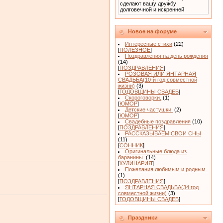
сделают вашу дружбу
долговечной и искренней
Новое на форуме
Интересные стихи
(22)
[
ПОЛЕЗНОЕ
]
Поздравления на день рождения
(14)
[
ПОЗДРАВЛЕНИЯ
]
РОЗОВАЯ ИЛИ ЯНТАРНАЯ
СВАДЬБА(10-й год совместной
жизни)
(3)
[
ГОДОВЩИНЫ СВАДЕБ
]
Скороговорки.
(1)
[
ЮМОР
]
Детские частушки.
(2)
[
ЮМОР
]
Свадебные поздравления
(10)
[
ПОЗДРАВЛЕНИЯ
]
РАССКАЗЫВАЕМ СВОИ СНЫ
(11)
[
СОННИК
]
Оригинальные блюда из
баранины.
(14)
[
КУЛИНАРИЯ
]
Пожелания любимым и родным.
(1)
[
ПОЗДРАВЛЕНИЯ
]
ЯНТАРНАЯ СВАДЬБА(34 год
совместной жизни)
(3)
[
ГОДОВЩИНЫ СВАДЕБ
]
Праздники