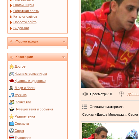
Онлайн игры
Обратная связь
Каталог сайтов
Новости сайта
ВидеоЗал
Форма входа
Категории
Другое
Компьютерные игры
Красота и здоровье
Люди и блоги
Просмотры
: 0
ДаЁшь
Музыка
Общество
Описание материала
:
Путешествия и события
Сериал «Даешь Молодежь». Серия 
Развлечения
Сериалы
Спорт
Транспорт