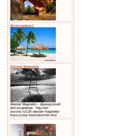
Фотография 1
Alastair Magnaldo
Alastair Magnaldo – французский
фотохудожник - http://art-
assorty.ru/135-alastair-magnaldo-
francuzskiy-fotohudozhnik.html