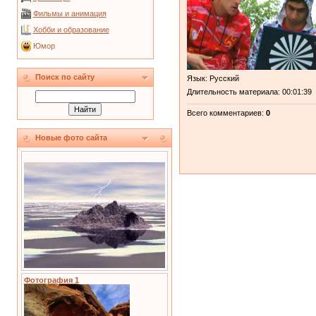
Фильмы и анимация
Хобби и образование
Юмор
Поиск по сайту
Язык
: Русский
Длительность материала
: 00:01:39
Всего комментариев
:
0
Новые фото сайта
Фотография 1