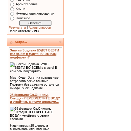
Арамотерапия
Камни
Нумерология,хиромантия
Полезное
Результаты
|
Архив опросов
Всего ответов:
2193
Астро...
Знакам Зодиака БУДЕТ ВЕЗТИ
ВО ВСЕМ в марте! В чем вам
подфартит?
Март будет богат на позитивные
астрологические влияния.
Поэтому без удачи не останется
ни один знак Зодиака!
28 февраля Св.Онисим.
Сегодня ПЕРЕКРЕСТИТЕ ВОДУ
и умойтесь с этими словами...
Наши предки 28 февраля
вычитывали специальные