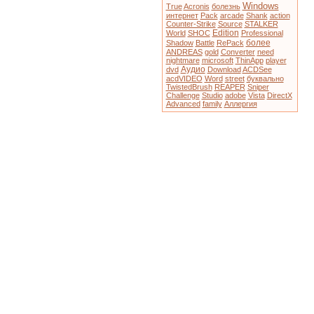
Windows
True
Acronis
болезнь
интернет
Pack
arcade
Shank
action
Counter-Strike
Source
STALKER
Edition
World
SHOC
Professional
более
Shadow
Battle
RePack
ANDREAS
gold
Converter
need
nightmare
microsoft
ThinApp
player
Аудио
dvd
Download
ACDSee
acdVIDEO
Word
street
буквально
TwistedBrush
REAPER
Sniper
Challenge
Studio
adobe
Vista
DirectX
Advanced
family
Аллергия