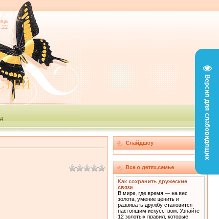
ица
1:22
Версия для слабовидящих
СТЕЙ
д
Слайдшоу
Все о детях,семье
Как сохранить дружеские
связи
В мире, где время — на вес
золота, умение ценить и
развивать дружбу становится
настоящим искусством. Узнайте
12 золотых правил, которые