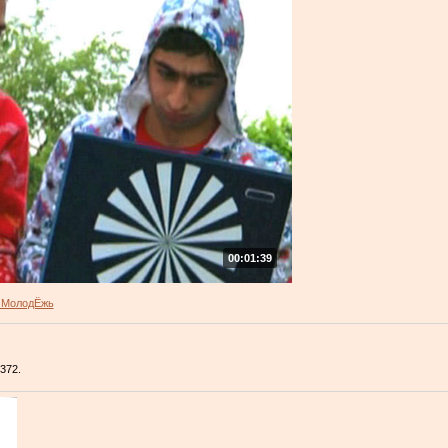
00:01:39
 МолодЁжь
372.