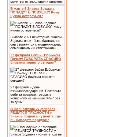
молитвы от злословия и сплетен.
В марте 5 Знаков Зодиака
ПОПАДУТ В ЛОВУШКУ! Кому
нужно остеречься?
В марте 2021 некоторым Знакам
Зодиака стоит быть бдительнее -
они столкнутся с мошенниками,
обманщиками и сплетниками.
27 февраля Бабьи Взбрыксы.
Почему ГОВОРИТЬ СПАСИБО
близким принято сегодня?
27 февраля – день
взаимоблагодарения. Поставьте
себе за правило, говорить
«спасибо» не меньше 3-5-7 раз
за день.
В Полнолуние 27 февраля
РЕШАТСЯ ТРУДНОСТИ у
Знаков Зодиака - узнайте, где
вы наведете порядок?