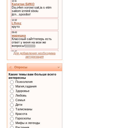
Для добавления необходима
авторизация
Опросы
Какие темы вам больше всего
интересны
Психология
Магия,гадания
Здоровье
Любовь
Семья
Дети
Талисманы
Красота
Гороскопы
Мифы и легенды
Растения