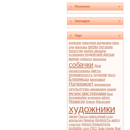
Полезное
Закладки
Tags
иллюзии
народная медицина
кино
розы
питание
еда
фильмы
богатство
выбор
авокадо
индийский фильм
кулинария
видео
доброта
женщина
собачки
Дом
цветы
физиогномика
беременность
подарки
фото
Близнецы
карнавал
Натюрморт
мороженое
скульптуры
аквамарин
кошки
музеи амстердама
Бык
Агорафобия
мужчина
аборт
Норвегия
блины
Магнолия
художники
двери
Пасха
новогодний стол
бедность
апельсин
бирюза
арбуз
Ангел-Хранитель
счастье
portable
core
PRO
Suite
image
final