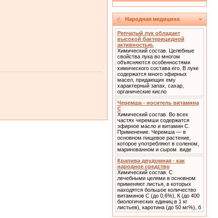
Народная медицина
Репчатый лук обладает
высокой бактерицидной
активностью.
Химический состав. Целебные
свойства лука во многом
объясняются особенностями
химического состава его. В луке
содержатся много эфирных
масел, придающих ему
характерный запах, сахар,
органические кисло
Черемша - носитель витамина
С
Химический состав. Во всех
частях черемши содержатся
эфирное масло и витамин С.
Применение. Черемша — в
основном пищевое растение,
которое употребляют в соленом,
маринованном и сыром виде
Крапива двудомная - как
народное средство
Химический состав. С
лечебными целями в основном
применяют листья, в которых
находятся большое количество
витаминов С (до 0,6%), К (до 400
биологических единиц в 1 кг
листьев), каротина (до 50 мг%), б