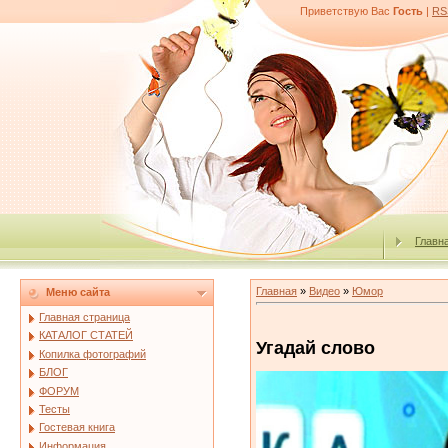
Приветствую Вас
Гость
|
RS
Главн
Главная
»
Видео
»
Юмор
Меню сайта
Главная страница
КАТАЛОГ СТАТЕЙ
Угадай слово
Копилка фотографий
БЛОГ
ФОРУМ
Тесты
Гостевая книга
Информация