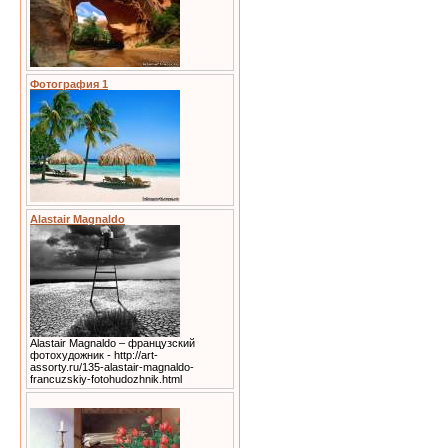
Фотография 1
Alastair Magnaldo
Alastair Magnaldo – французский
фотохудожник - http://art-
assorty.ru/135-alastair-magnaldo-
francuzskiy-fotohudozhnik.html