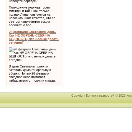
Полнолуние окружает орел
мистики и тайн. Как только
полная Луна появляется на
небосклон нам кажется, что ее
светом наполняется вокруг
абсолютно все.
26 февраля Светланин день.
Как НЕ ОБРЕЧЬ СЕБЯ НА
БЕДНОСТЬ, что нельзя делать
сегодня?
В день Светланы принято
затевать дома генеральную
уборку. Ночью 26 февраля
звездное небо помогает
избавляться от порчи и сглаза.
Copyright Копилка разностей © 2026 К