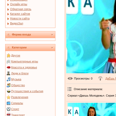
Онлайн игры
Обратная связь
Каталог сайтов
Новости сайта
ВидеоЗал
Форма входа
Категории
Другое
Компьютерные игры
Красота и здоровье
Люди и блоги
Просмотры
: 0
ДаЁшь 
Музыка
Общество
Описание материала
:
Путешествия и события
Сериал «Даешь Молодежь». Серия 3
Развлечения
Сериалы
Спорт
Транспорт