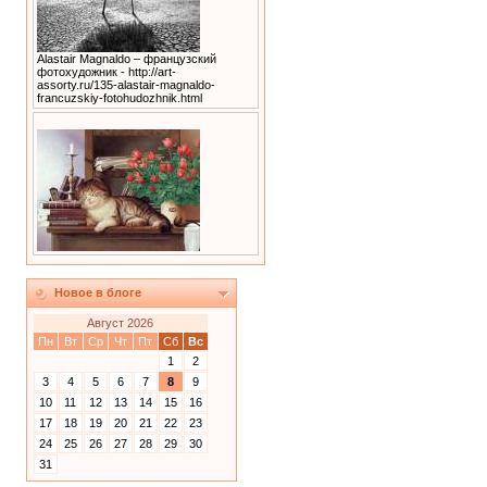
Alastair Magnaldo – французский
фотохудожник - http://art-
assorty.ru/135-alastair-magnaldo-
francuzskiy-fotohudozhnik.html
Новое в блоге
Август 2026
Пн
Вт
Ср
Чт
Пт
Сб
Вс
1
2
3
4
5
6
7
8
9
10
11
12
13
14
15
16
17
18
19
20
21
22
23
24
25
26
27
28
29
30
31