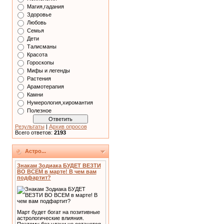
Магия,гадания
Здоровье
Любовь
Семья
Дети
Талисманы
Красота
Гороскопы
Мифы и легенды
Растения
Арамотерапия
Камни
Нумерология,хиромантия
Полезное
Результаты
|
Архив опросов
Всего ответов:
2193
Астро...
Знакам Зодиака БУДЕТ ВЕЗТИ
ВО ВСЕМ в марте! В чем вам
подфартит?
Март будет богат на позитивные
астрологические влияния.