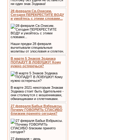
Поэтому без удачи не останется
ни один знак Зодиака!
28 февраля Св.Онисим.
Сегодня ПЕРЕКРЕСТИТЕ ВОДУ
и умойтесь с этими словами...
Наши предки 28 февраля
вычитывали специальные
молитвы от злословия и сплетен.
В марте 5 Знаков Зодиака
ПОПАДУТ В ЛОВУШКУ! Кому
нужно остеречься?
В марте 2021 некоторым Знакам
Зодиака стоит быть бдительнее -
они столкнутся с мошенниками,
обманщиками и сплетниками.
27 февраля Бабьи Взбрыксы.
Почему ГОВОРИТЬ СПАСИБО
близким принято сегодня?
27 февраля – день