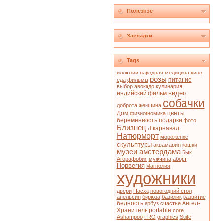
Полезное
Закладки
Tags
иллюзии
народная медицина
кино
розы
питание
еда
фильмы
выбор
авокадо
кулинария
видео
индийский фильм
собачки
доброта
женщина
Дом
цветы
физиогномика
беременность
подарки
фото
Близнецы
карнавал
Натюрморт
мороженое
скульптуры
аквамарин
кошки
музеи амстердама
Бык
Агорафобия
мужчина
аборт
Норвегия
Магнолия
художники
двери
Пасха
новогодний стол
апельсин
бирюза
базилик
развитие
бедность
Ангел-
арбуз
счастье
Хранитель
portable
core
Ashampoo
PRO
graphics
Suite