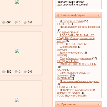
сделают вашу дружбу
долговечной и искренней
Lubochka
Новое на форуме
Интересные стихи
(22)
664
0
0.0
[
ПОЛЕЗНОЕ
]
Поздравления на день рождения
(14)
[
ПОЗДРАВЛЕНИЯ
]
РОЗОВАЯ ИЛИ ЯНТАРНАЯ
СВАДЬБА(10-й год совместной
жизни)
(3)
[
ГОДОВЩИНЫ СВАДЕБ
]
Скороговорки.
(1)
01.02.2010
[
ЮМОР
]
Детские частушки.
(2)
Lubochka
[
ЮМОР
]
Свадебные поздравления
(10)
[
ПОЗДРАВЛЕНИЯ
]
РАССКАЗЫВАЕМ СВОИ СНЫ
(11)
[
СОННИК
]
485
0
0.0
Оригинальные блюда из
баранины.
(14)
[
КУЛИНАРИЯ
]
Пожелания любимым и родным.
(1)
[
ПОЗДРАВЛЕНИЯ
]
ЯНТАРНАЯ СВАДЬБА(34 год
совместной жизни)
(3)
[
ГОДОВЩИНЫ СВАДЕБ
]
01.02.2010
Lubochka
Праздники