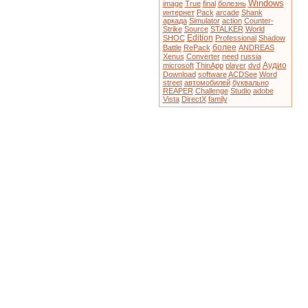
Windows
image
True
final
болезнь
интернет
Pack
arcade
Shank
аркада
Simulator
action
Counter-
Strike
Source
STALKER
World
Edition
SHOC
Professional
Shadow
более
Battle
RePack
ANDREAS
Xenus
Converter
need
russia
Аудио
microsoft
ThinApp
player
dvd
Download
software
ACDSee
Word
street
автомобилей
буквально
REAPER
Challenge
Studio
adobe
Vista
DirectX
family