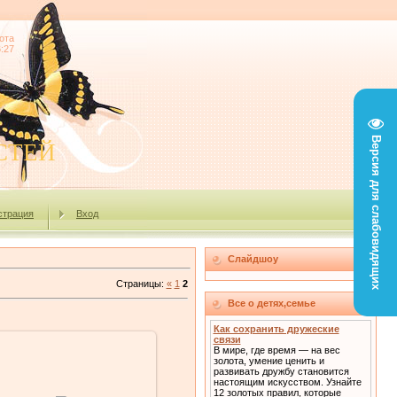
ота
6:27
Версия для слабовидящих
СТЕЙ
страция
Вход
Слайдшоу
Страницы
:
«
1
2
Все о детях,семье
Как сохранить дружеские
связи
В мире, где время — на вес
золота, умение ценить и
развивать дружбу становится
настоящим искусством. Узнайте
01.02.2010
12 золотых правил, которые