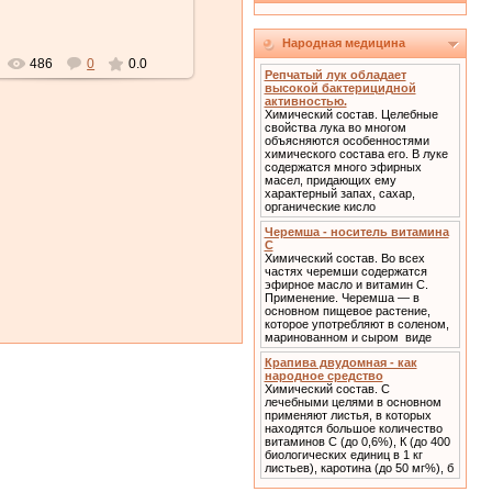
Народная медицина
486
0
0.0
Репчатый лук обладает
высокой бактерицидной
активностью.
Химический состав. Целебные
свойства лука во многом
объясняются особенностями
химического состава его. В луке
содержатся много эфирных
масел, придающих ему
характерный запах, сахар,
органические кисло
Черемша - носитель витамина
С
Химический состав. Во всех
частях черемши содержатся
эфирное масло и витамин С.
Применение. Черемша — в
основном пищевое растение,
которое употребляют в соленом,
маринованном и сыром виде
Крапива двудомная - как
народное средство
Химический состав. С
лечебными целями в основном
применяют листья, в которых
находятся большое количество
витаминов С (до 0,6%), К (до 400
биологических единиц в 1 кг
листьев), каротина (до 50 мг%), б