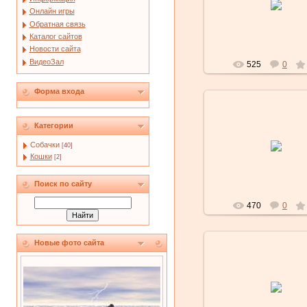
Онлайн игры
Lubochka
Обратная связь
Каталог сайтов
Новости сайта
ВидеоЗал
525
0
Форма входа
Категории
01.02.2010
Собачки
[40]
Lubochka
Кошки
[2]
Поиск по сайту
470
0
Новые фото сайта
01.02.2010
Lubochka