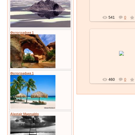
541
0
Фотография 1
01.02.2010
Lubochka
Фотография 1
460
0
Alastair Magnaldo