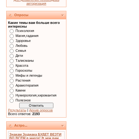
авторизация
Опросы
Какие темы вам больше всего
интересны
Психология
Магия,гадания
Здоровье
Любовь
Семья
Дети
Талисманы
Красота
Гороскопы
Мифы и легенды
Растения
Арамотерапия
Камни
Нумерология,хиромантия
Полезное
Результаты
|
Архив опросов
Всего ответов:
2193
Астро...
Знакам Зодиака БУДЕТ ВЕЗТИ
ВО ВСЕМ в марте! В чем вам