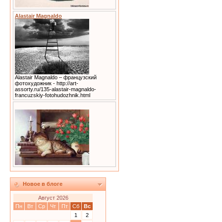
Alastair Magnaldo
Alastair Magnaldo – французский
фотохудожник - http://art-
assorty.ru/135-alastair-magnaldo-
francuzskiy-fotohudozhnik.html
Новое в блоге
Август 2026
Пн
Вт
Ср
Чт
Пт
Сб
Вс
1
2