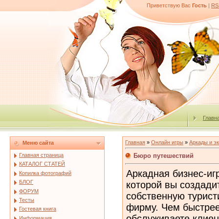
Приветствую Вас
Гость
|
RS
Главн
Главная
»
Онлайн игры
»
Аркады и э
Меню сайта
Бюро путешествий
Главная страница
КАТАЛОГ СТАТЕЙ
Аркадная бизнес-игр
Копилка фотографий
БЛОГ
которой вы создади
ФОРУМ
собственную турист
Тесты
фирму. Чем быстре
Гостевая книга
обслуживаете клиен
Информация