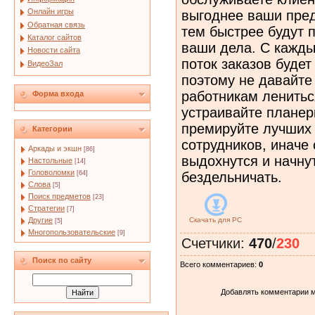
Онлайн игры
выгоднее ваши пре
Обратная связь
тем быстрее будут 
Каталог сайтов
ваши дела. С кажд
Новости сайта
поток заказов будет
ВидеоЗал
поэтому не давайте
работникам ленитьс
Форма входа
устраивайте планер
премируйте лучших
Категории
сотрудников, иначе
Аркады и экшн
[86]
выдохнутся и начну
Настольные
[14]
Головоломки
[64]
бездельничать.
Слова
[5]
Поиск предметов
[23]
Стратегии
[7]
Другие
Скачать для
PC
[5]
Многопользовательские
[9]
Счетчики
:
470
/
230
Поиск по сайту
Всего комментариев
:
0
Добавлять комментарии м