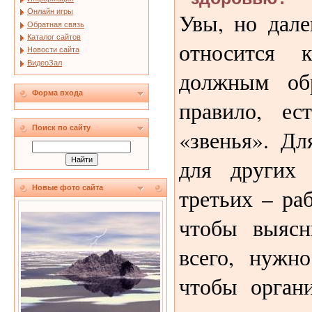
Онлайн игры
Увы, но дале
Обратная связь
Каталог сайтов
относится 
Новости сайта
ВидеоЗал
должным об
Форма входа
правило, ес
Поиск по сайту
«звенья». Дл
для других
Новые фото сайта
третьих – ра
чтобы выясн
всего, нужно
чтобы орган