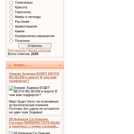
Талисманы
Красота
Гороскопы
Мифы и легенды
Растения
Арамотерапия
Камни
Нумерология,хиромантия
Полезное
Результаты
|
Архив опросов
Всего ответов:
2193
Астро...
Знакам Зодиака БУДЕТ ВЕЗТИ
ВО ВСЕМ в марте! В чем вам
подфартит?
Март будет богат на позитивные
астрологические влияния.
Поэтому без удачи не останется
ни один знак Зодиака!
28 февраля Св.Онисим.
Сегодня ПЕРЕКРЕСТИТЕ ВОДУ
и умойтесь с этими словами...