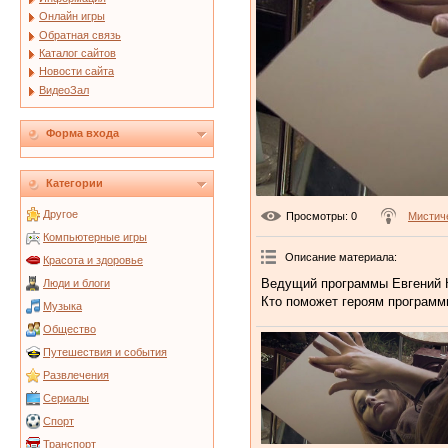
Онлайн игры
Обратная связь
Каталог сайтов
Новости сайта
ВидеоЗал
Форма входа
Категории
Другое
Просмотры
: 0
Мистич
Компьютерные игры
Описание материала
:
Красота и здоровье
Ведущий программы Евгений К
Люди и блоги
Кто поможет героям програм
Музыка
Общество
Путешествия и события
Развлечения
Сериалы
Спорт
Транспорт