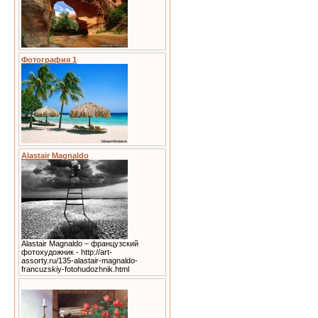
Фотография 1
Alastair Magnaldo
Alastair Magnaldo – французский
фотохудожник - http://art-
assorty.ru/135-alastair-magnaldo-
francuzskiy-fotohudozhnik.html