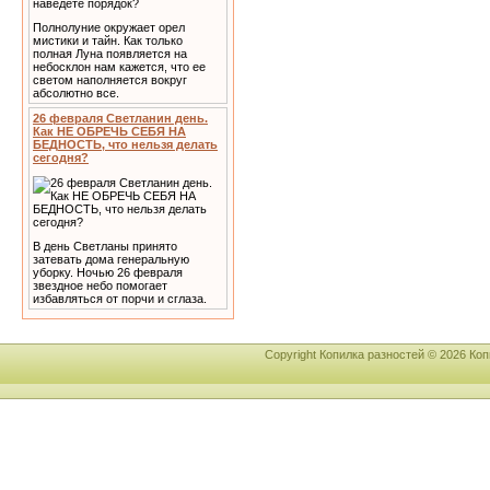
Полнолуние окружает орел
мистики и тайн. Как только
полная Луна появляется на
небосклон нам кажется, что ее
светом наполняется вокруг
абсолютно все.
26 февраля Светланин день.
Как НЕ ОБРЕЧЬ СЕБЯ НА
БЕДНОСТЬ, что нельзя делать
сегодня?
В день Светланы принято
затевать дома генеральную
уборку. Ночью 26 февраля
звездное небо помогает
избавляться от порчи и сглаза.
Copyright Копилка разностей © 2026 К