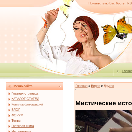
Приветствую Вас
Гость
|
RS
Главн
Главная
»
Видео
»
Другое
Меню сайта
Главная страница
КАТАЛОГ СТАТЕЙ
Мистические исто
Копилка фотографий
БЛОГ
ФОРУМ
Тесты
Гостевая книга
Информация