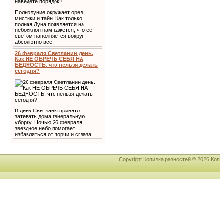
Полнолуние окружает орел
мистики и тайн. Как только
полная Луна появляется на
небосклон нам кажется, что ее
светом наполняется вокруг
абсолютно все.
26 февраля Светланин день.
Как НЕ ОБРЕЧЬ СЕБЯ НА
БЕДНОСТЬ, что нельзя делать
сегодня?
В день Светланы принято
затевать дома генеральную
уборку. Ночью 26 февраля
звездное небо помогает
избавляться от порчи и сглаза.
Copyright Копилка разностей © 2026 К