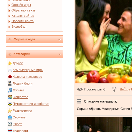
Онлайн игры
Обратная связь
Каталог сайтов
Новости сайта
ВидеоЗал
Форма входа
Категории
Другое
Компьютерные игры
Красота и здоровье
Люди и блоги
Просмотры
: 0
ДаЁшь 
Музыка
Общество
Описание материала
:
Путешествия и события
Сериал «Даешь Молодежь». Серия 3
Развлечения
Сериалы
Спорт
Транспорт