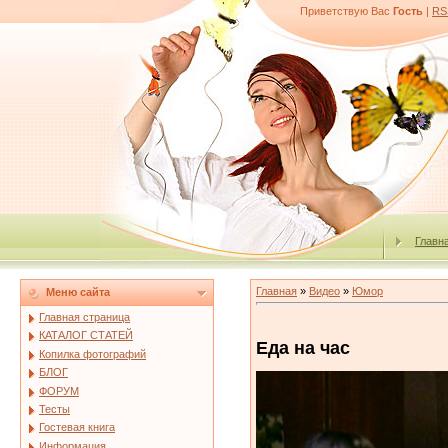
Приветствую Вас
Гость
|
RS
Главн
Главная
»
Видео
»
Юмор
Меню сайта
Главная страница
КАТАЛОГ СТАТЕЙ
Еда на час
Копилка фотографий
БЛОГ
ФОРУМ
Тесты
Гостевая книга
Информация