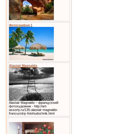
Фотография 1
Alastair Magnaldo
Alastair Magnaldo – французский
фотохудожник - http://art-
assorty.ru/135-alastair-magnaldo-
francuzskiy-fotohudozhnik.html