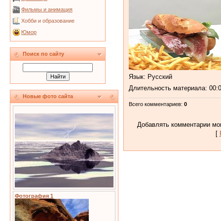
Фильмы и анимация
Хобби и образование
Юмор
Поиск по сайту
Язык
: Русский
Длительность материала
: 00:
Новые фото сайта
Всего комментариев
:
0
Добавлять комментарии мог
[
Фотография 1