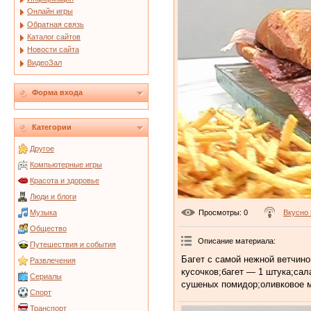
Онлайн игры
Обратная связь
Каталог сайтов
Новости сайта
ВидеоЗал
Форма входа
Категории
Другое
Компьютерные игры
Красота и здоровье
Люди и блоги
Просмотры
: 0
Вкусно 
Музыка
Общество
Описание материала
:
Путешествия и события
Багет с самой нежной ветчино
Развлечения
кусочков;багет — 1 штука;сал
Сериалы
сушеных помидор;оливковое м
Спорт
Транспорт