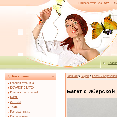
Приветствую Вас
Гость
|
RS
Главн
Главная
»
Видео
»
Хобби и образова
Меню сайта
Главная страница
КАТАЛОГ СТАТЕЙ
Багет с Иберской
Копилка фотографий
БЛОГ
ФОРУМ
Тесты
Гостевая книга
Информация