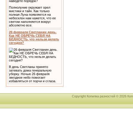
Полнолуние окружает орел
мистики и тайн. Как только
полная Луна появляется на
небосклон нам кажется, что ее
светом наполняется вокруг
абсолютно все.
26 февраля Светланин день.
Как НЕ ОБРЕЧЬ СЕБЯ НА
БЕДНОСТЬ, что нельзя делать
сегодня?
В день Светланы принято
затевать дома генеральную
уборку. Ночью 26 февраля
звездное небо помогает
избавляться от порчи и сглаза.
Copyright Копилка разностей © 2026 К