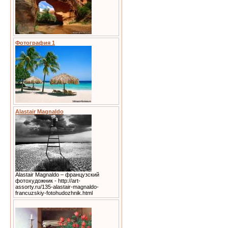
Фотография 1
Alastair Magnaldo
Alastair Magnaldo – французский
фотохудожник - http://art-
assorty.ru/135-alastair-magnaldo-
francuzskiy-fotohudozhnik.html