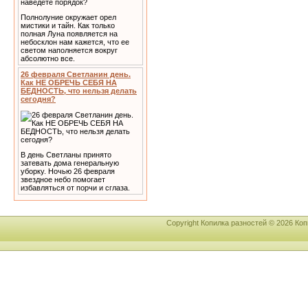
Полнолуние окружает орел
мистики и тайн. Как только
полная Луна появляется на
небосклон нам кажется, что ее
светом наполняется вокруг
абсолютно все.
26 февраля Светланин день.
Как НЕ ОБРЕЧЬ СЕБЯ НА
БЕДНОСТЬ, что нельзя делать
сегодня?
В день Светланы принято
затевать дома генеральную
уборку. Ночью 26 февраля
звездное небо помогает
избавляться от порчи и сглаза.
Copyright Копилка разностей © 2026 К