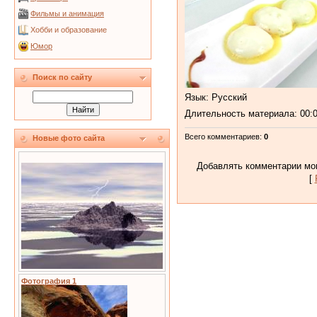
Фильмы и анимация
Хобби и образование
Юмор
Поиск по сайту
Язык
: Русский
Длительность материала
: 00:
Всего комментариев
:
0
Новые фото сайта
Добавлять комментарии мог
[
Фотография 1