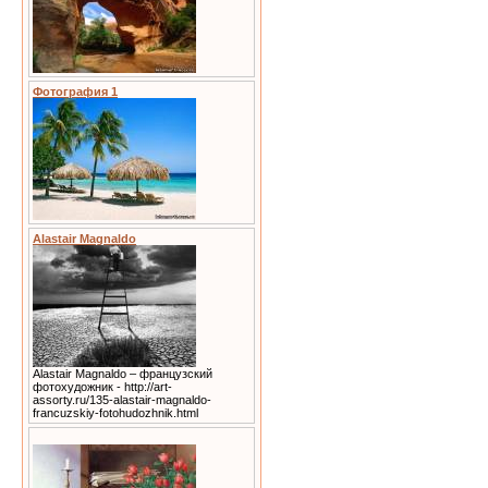
Фотография 1
Alastair Magnaldo
Alastair Magnaldo – французский
фотохудожник - http://art-
assorty.ru/135-alastair-magnaldo-
francuzskiy-fotohudozhnik.html