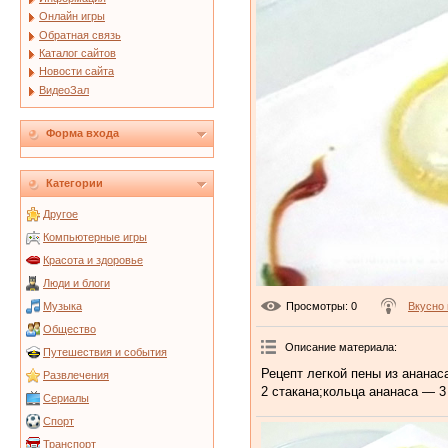
Онлайн игры
Обратная связь
Каталог сайтов
Новости сайта
ВидеоЗал
Форма входа
Категории
Другое
Компьютерные игры
Красота и здоровье
Люди и блоги
Просмотры
: 0
Вкусно 
Музыка
Общество
Описание материала
:
Путешествия и события
Рецепт легкой пены из анана
Развлечения
2 стакана;кольца ананаса — 3
Сериалы
Спорт
Транспорт