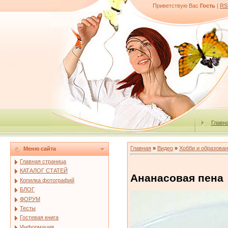
Приветствую Вас
Гость
|
RS
Главн
Главная
»
Видео
»
Хобби и образова
Меню сайта
Главная страница
КАТАЛОГ СТАТЕЙ
Ананасовая пена
Копилка фотографий
БЛОГ
ФОРУМ
Тесты
Гостевая книга
Информация