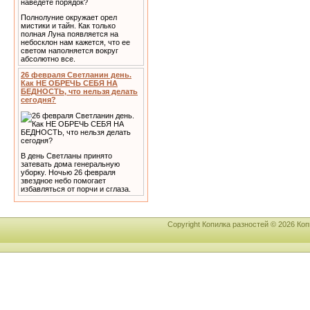
Полнолуние окружает орел
мистики и тайн. Как только
полная Луна появляется на
небосклон нам кажется, что ее
светом наполняется вокруг
абсолютно все.
26 февраля Светланин день.
Как НЕ ОБРЕЧЬ СЕБЯ НА
БЕДНОСТЬ, что нельзя делать
сегодня?
В день Светланы принято
затевать дома генеральную
уборку. Ночью 26 февраля
звездное небо помогает
избавляться от порчи и сглаза.
Copyright Копилка разностей © 2026 К