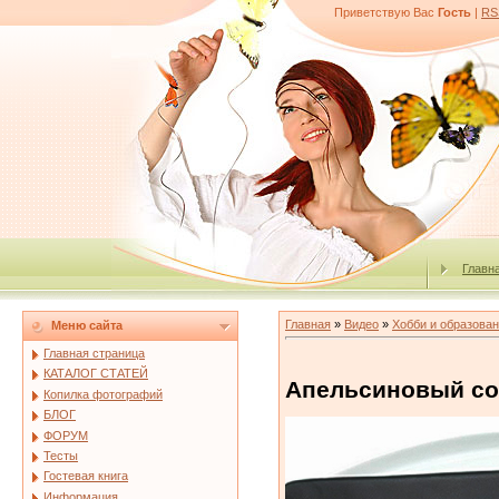
Приветствую Вас
Гость
|
RS
Главн
Главная
»
Видео
»
Хобби и образова
Меню сайта
Главная страница
КАТАЛОГ СТАТЕЙ
Апельсиновый со
Копилка фотографий
БЛОГ
ФОРУМ
Тесты
Гостевая книга
Информация