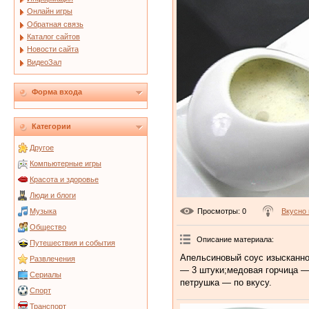
Онлайн игры
Обратная связь
Каталог сайтов
Новости сайта
ВидеоЗал
Форма входа
Категории
Другое
Компьютерные игры
Красота и здоровье
Люди и блоги
Просмотры
: 0
Вкусно 
Музыка
Общество
Описание материала
:
Путешествия и события
Апельсиновый соус изысканно
Развлечения
— 3 штуки;медовая горчица —
Сериалы
петрушка — по вкусу.
Спорт
Транспорт