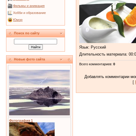
Фильмы и анимация
Хобби и образование
Юмор
Поиск по сайту
Язык
: Русский
Длительность материала
: 00:
Новые фото сайта
Всего комментариев
:
0
Добавлять комментарии мог
[
Фотография 1