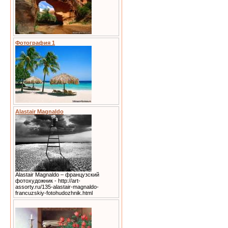
Фотография 1
Alastair Magnaldo
Alastair Magnaldo – французский
фотохудожник - http://art-
assorty.ru/135-alastair-magnaldo-
francuzskiy-fotohudozhnik.html