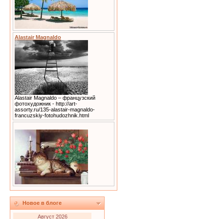
Alastair Magnaldo
Alastair Magnaldo – французский
фотохудожник - http://art-
assorty.ru/135-alastair-magnaldo-
francuzskiy-fotohudozhnik.html
Новое в блоге
Август 2026