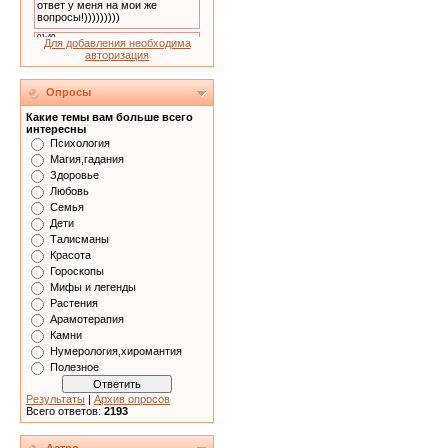
Для добавления необходима
авторизация
Опросы
Какие темы вам больше всего
интересны
Психология
Магия,гадания
Здоровье
Любовь
Семья
Дети
Талисманы
Красота
Гороскопы
Мифы и легенды
Растения
Арамотерапия
Камни
Нумерология,хиромантия
Полезное
Результаты
|
Архив опросов
Всего ответов:
2193