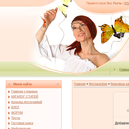
Приветствую Вас
Гость
|
RS
Главн
Главная
»
Фотоальбом
»
Красивые к
Меню сайта
Главная страница
КАТАЛОГ СТАТЕЙ
Копилка фотографий
БЛОГ
В 
ФОРУМ
Тесты
Добавле
Гостевая книга
Информация