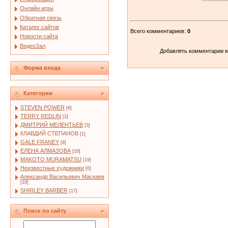
Онлайн игры
Обратная связь
Каталог сайтов
Всего комментариев
:
0
Новости сайта
ВидеоЗал
Добавлять комментарии м
Форма входа
Категории
STEVEN POWER
[6]
TERRY REDLIN
[2]
ДМИТРИЙ МЕЛЕНТЬЕВ
[3]
КЛАВДИЙ СТЕПАНОВ
[1]
GALE FRANEY
[8]
ЕЛЕНА АЛМАЗОВА
[16]
MAKOTO MURAMATSU
[19]
Неизвестные художники
[0]
Александр Васильевич Маскаев
[18]
SHIRLEY BARBER
[17]
Поиск по сайту