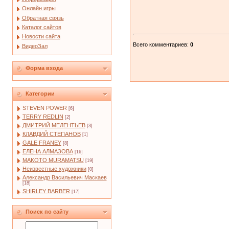
Онлайн игры
Обратная связь
Каталог сайтов
Новости сайта
Всего комментариев
:
0
ВидеоЗал
Форма входа
Категории
STEVEN POWER
[6]
TERRY REDLIN
[2]
ДМИТРИЙ МЕЛЕНТЬЕВ
[3]
КЛАВДИЙ СТЕПАНОВ
[1]
GALE FRANEY
[8]
ЕЛЕНА АЛМАЗОВА
[16]
MAKOTO MURAMATSU
[19]
Неизвестные художники
[0]
Александр Васильевич Маскаев
[18]
SHIRLEY BARBER
[17]
Поиск по сайту