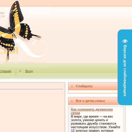
ерг
9:14
Версия для слабовидящих
СТЕЙ
страция
Вход
Слайдшоу
Все о детях,семье
Как сохранить дружеские
связи
В мире, где время — на вес
золота, умение ценить и
развивать дружбу становится
настоящим искусством. Узнайте
12 золотых правил, которые