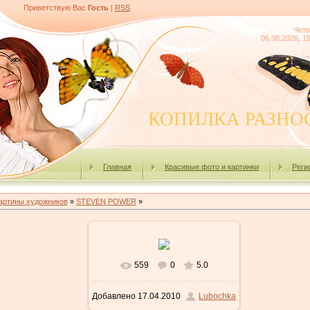
Приветствую Вас
Гость
|
RSS
Четв
06.08.2026, 1
КОПИЛКА РАЗНО
Главная
Красивые фото и картинки
Реги
артины художников
»
STEVEN POWER
»
559
0
5.0
В реальном размере
800x600
Добавлено
17.04.2010
Lubochka
/ 239.8Kb