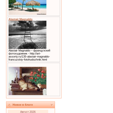
Alastair Magnaldo
Alastair Magnaldo – французский
фотохудожник - http://art-
assorty.ru/135-alastair-magnaldo-
francuzskiy-fotohudozhnik.html
Новое в блоге
Август 2026