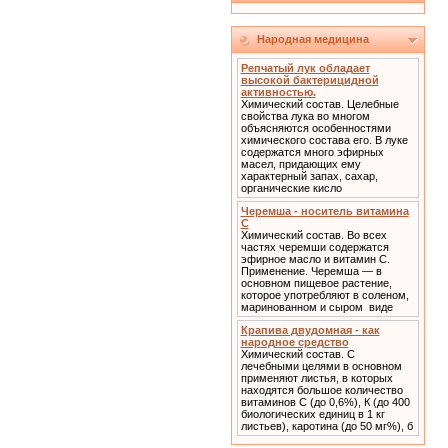
Народная медицина
Репчатый лук обладает
высокой бактерицидной
активностью.
Химический состав. Целебные
свойства лука во многом
объясняются особенностями
химического состава его. В луке
содержатся много эфирных
масел, придающих ему
характерный запах, сахар,
органические кисло
Черемша - носитель витамина
С
Химический состав. Во всех
частях черемши содержатся
эфирное масло и витамин С.
Применение. Черемша — в
основном пищевое растение,
которое употребляют в соленом,
маринованном и сыром виде
Крапива двудомная - как
народное средство
Химический состав. С
лечебными целями в основном
применяют листья, в которых
находятся большое количество
витаминов С (до 0,6%), К (до 400
биологических единиц в 1 кг
листьев), каротина (до 50 мг%), б