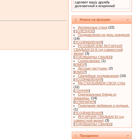
сделают вашу дружбу
долговечной и искренней
Новое на форуме
Интересные стихи
(22)
[
ПОЛЕЗНОЕ
]
Поздравления на день рождения
(14)
[
ПОЗДРАВЛЕНИЯ
]
РОЗОВАЯ ИЛИ ЯНТАРНАЯ
СВАДЬБА(10-й год совместной
жизни)
(3)
[
ГОДОВЩИНЫ СВАДЕБ
]
Скороговорки.
(1)
[
ЮМОР
]
Детские частушки.
(2)
[
ЮМОР
]
Свадебные поздравления
(10)
[
ПОЗДРАВЛЕНИЯ
]
РАССКАЗЫВАЕМ СВОИ СНЫ
(11)
[
СОННИК
]
Оригинальные блюда из
баранины.
(14)
[
КУЛИНАРИЯ
]
Пожелания любимым и родным.
(1)
[
ПОЗДРАВЛЕНИЯ
]
ЯНТАРНАЯ СВАДЬБА(34 год
совместной жизни)
(3)
[
ГОДОВЩИНЫ СВАДЕБ
]
Праздники