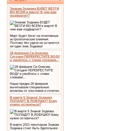
Астро...
Знакам Зодиака БУДЕТ ВЕЗТИ
ВО ВСЕМ в марте! В чем вам
подфартит?
Март будет богат на позитивные
астрологические влияния.
Поэтому без удачи не останется
ни один знак Зодиака!
28 февраля Св.Онисим.
Сегодня ПЕРЕКРЕСТИТЕ ВОДУ
и умойтесь с этими словами...
Наши предки 28 февраля
вычитывали специальные
молитвы от злословия и сплетен.
В марте 5 Знаков Зодиака
ПОПАДУТ В ЛОВУШКУ! Кому
нужно остеречься?
В марте 2021 некоторым Знакам
Зодиака стоит быть бдительнее -