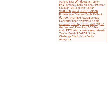
Windows
Acronis
final
интернет
Pack
arcade
Shank
аркада
Simulator
Counter-Strike
action
Source
Edition
STALKER
World
SHOC
Professional
Shadow
Battle
RePack
более
ANDREAS
большая
gold
Converter
need
nightmare
russia
Аудио
microsoft
ThinApp
player
dvd
бесплатный
Download
ACDSee
acdVIDEO
Word
street
автомобилей
TwistedBrush
REAPER
Sniper
Challenge
Studio
Vista
family
Аллергия