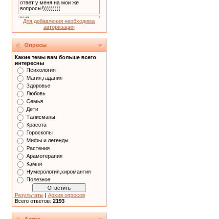
Для добавления необходима
авторизация
Опросы
Какие темы вам больше всего
интересны
Психология
Магия,гадания
Здоровье
Любовь
Семья
Дети
Талисманы
Красота
Гороскопы
Мифы и легенды
Растения
Арамотерапия
Камни
Нумерология,хиромантия
Полезное
Результаты
|
Архив опросов
Всего ответов:
2193