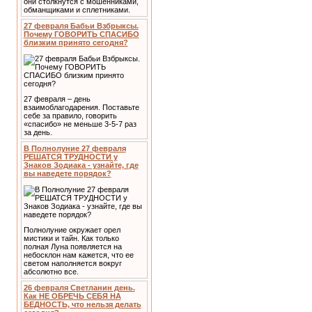
они столкнутся с мошенниками,
обманщиками и сплетниками.
27 февраля Бабьи Взбрыксы.
Почему ГОВОРИТЬ СПАСИБО
близким принято сегодня?
27 февраля – день
взаимоблагодарения. Поставьте
себе за правило, говорить
«спасибо» не меньше 3-5-7 раз
за день.
В Полнолуние 27 февраля
РЕШАТСЯ ТРУДНОСТИ у
Знаков Зодиака - узнайте, где
вы наведете порядок?
Полнолуние окружает орел
мистики и тайн. Как только
полная Луна появляется на
небосклон нам кажется, что ее
светом наполняется вокруг
абсолютно все.
26 февраля Светланин день.
Как НЕ ОБРЕЧЬ СЕБЯ НА
БЕДНОСТЬ, что нельзя делать