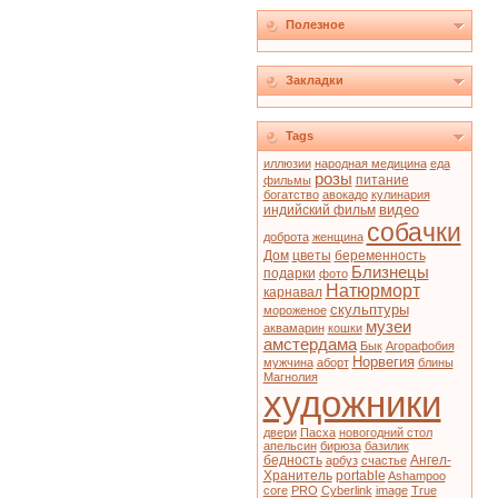
Полезное
Закладки
Tags
иллюзии
народная медицина
еда
розы
питание
фильмы
богатство
авокадо
кулинария
видео
индийский фильм
собачки
доброта
женщина
Дом
цветы
беременность
Близнецы
подарки
фото
Натюрморт
карнавал
скульптуры
мороженое
музеи
аквамарин
кошки
амстердама
Бык
Агорафобия
Норвегия
мужчина
аборт
блины
Магнолия
художники
двери
Пасха
новогодний стол
апельсин
бирюза
базилик
бедность
Ангел-
арбуз
счастье
Хранитель
portable
Ashampoo
core
PRO
Cyberlink
image
True