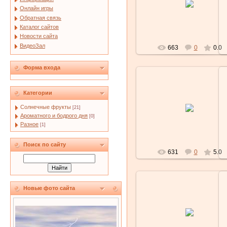
Онлайн игры
Lubochka
Обратная связь
Каталог сайтов
Новости сайта
ВидеоЗал
663
0
0.0
Форма входа
Категории
27.02.2010
Солнечные фрукты
[21]
Lubochka
Ароматного и бодрого дня
[0]
Разное
[1]
Поиск по сайту
631
0
5.0
Новые фото сайта
27.02.2010
Lubochka