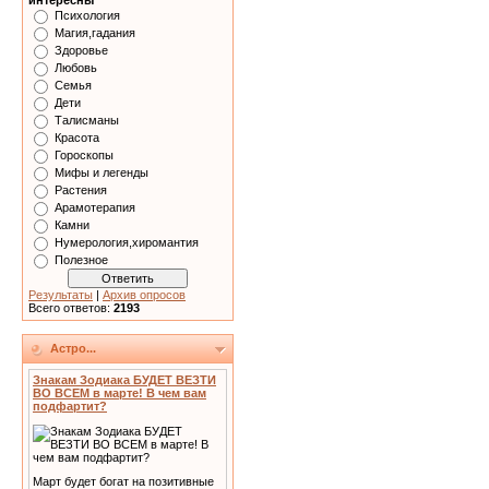
интересны
Психология
Магия,гадания
Здоровье
Любовь
Семья
Дети
Талисманы
Красота
Гороскопы
Мифы и легенды
Растения
Арамотерапия
Камни
Нумерология,хиромантия
Полезное
Результаты
|
Архив опросов
Всего ответов:
2193
Астро...
Знакам Зодиака БУДЕТ ВЕЗТИ
ВО ВСЕМ в марте! В чем вам
подфартит?
Март будет богат на позитивные