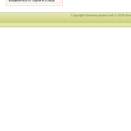
избавляться от порчи и сглаза.
Copyright Копилка разностей © 2026 К