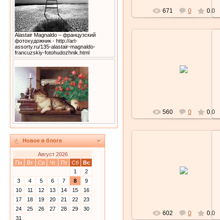
671
0
0.0
Alastair Magnaldo – французский
фотохудожник - http://art-
assorty.ru/135-alastair-magnaldo-
francuzskiy-fotohudozhnik.html
27.02.2010
Lubochka
560
0
0.0
Новое в блоге
Август 2026
Пн
Вт
Ср
Чт
Пт
Сб
Вс
27.02.2010
1
2
Lubochka
3
4
5
6
7
8
9
10
11
12
13
14
15
16
17
18
19
20
21
22
23
24
25
26
27
28
29
30
602
0
0.0
31