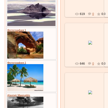
619
0
0.0
Фотография 1
27.02.2010
Lubochka
Фотография 1
646
0
0.0
27.02.2010
Alastair Magnaldo
Lubochka