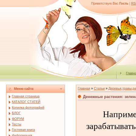
Приветствую Вас
Гость
|
RS
Главн
Главная
»
Статьи
»
Деревья,травы,р
Меню сайта
Денежные растения: зелен
Главная страница
КАТАЛОГ СТАТЕЙ
Копилка фотографий
Наприме
БЛОГ
ФОРУМ
зарабатывать
Тесты
Гостевая книга
Информация