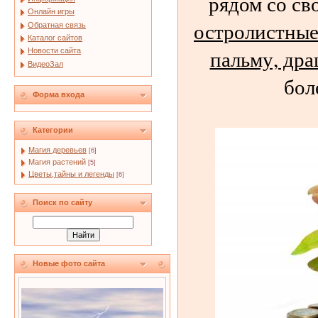
рядом со св
Онлайн игры
остролистные
Обратная связь
Каталог сайтов
пальму, дра
Новости сайта
ВидеоЗал
бол
Форма входа
Категории
Магия деревьев
[6]
Магия растений
[5]
Цветы,тайны и легенды
[6]
Поиск по сайту
Новые фото сайта