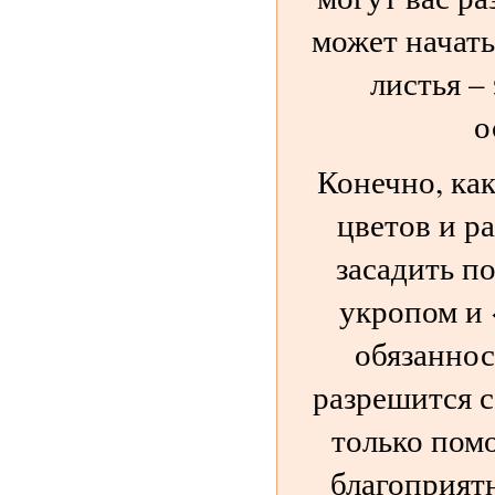
может начать
листья – 
о
Конечно, ка
цветов и р
засадить п
укропом и 
обязаннос
разрешится с
только пом
благоприят