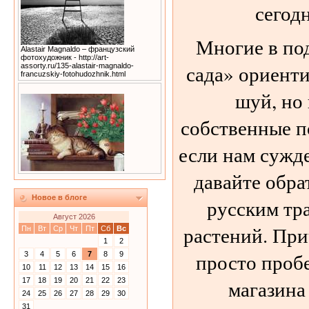
сегод
Многие в по
Alastair Magnaldo – французский
фотохудожник - http://art-
сада» ориент
assorty.ru/135-alastair-magnaldo-
francuzskiy-fotohudozhnik.html
шуй, но 
собственные п
если нам сужде
давайте обра
Новое в блоге
русским тр
Август 2026
растений. При
Пн
Вт
Ср
Чт
Пт
Сб
Вс
1
2
просто проб
3
4
5
6
7
8
9
10
11
12
13
14
15
16
магазина
17
18
19
20
21
22
23
24
25
26
27
28
29
30
31