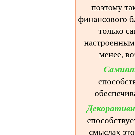
поэтому та
финансового б
только с
настроенным 
менее, во
Самшит
способст
обеспечив
Декоративн
способствуе
смыслах этог