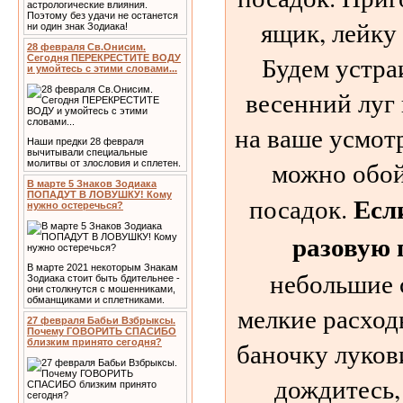
астрологические влияния.
Поэтому без удачи не останется
ящик, лейку
ни один знак Зодиака!
28 февраля Св.Онисим.
Будем устра
Сегодня ПЕРЕКРЕСТИТЕ ВОДУ
и умойтесь с этими словами...
весенний луг 
на ваше усмот
Наши предки 28 февраля
вычитывали специальные
можно обой
молитвы от злословия и сплетен.
В марте 5 Знаков Зодиака
ПОПАДУТ В ЛОВУШКУ! Кому
Есл
посадок.
нужно остеречься?
разовую
В марте 2021 некоторым Знакам
небольшие 
Зодиака стоит быть бдительнее -
они столкнутся с мошенниками,
обманщиками и сплетниками.
мелкие расход
27 февраля Бабьи Взбрыксы.
Почему ГОВОРИТЬ СПАСИБО
баночку луков
близким принято сегодня?
дождитесь,