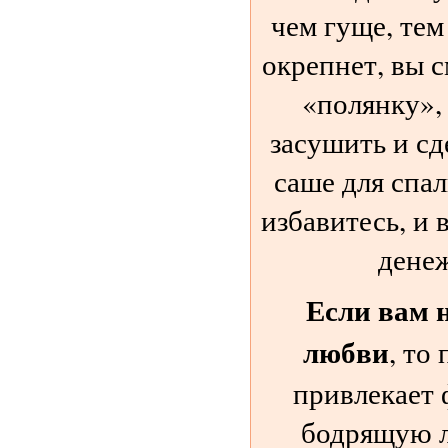
чем гуще, тем
окрепнет, вы 
«полянку»,
засушить и сд
саше для спа
избавитесь, и 
денеж
Если вам н
любви
, то
привлекает 
бодрящую л