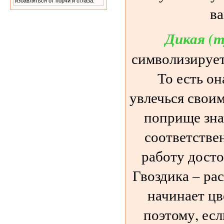
избавляться от порчи и сглаза.
ва
Дикая (т
символизирует 
То есть о
увлечься своим
поприще зна
соответстве
работу досто
Гвоздика – ра
начинает цв
поэтому, есл