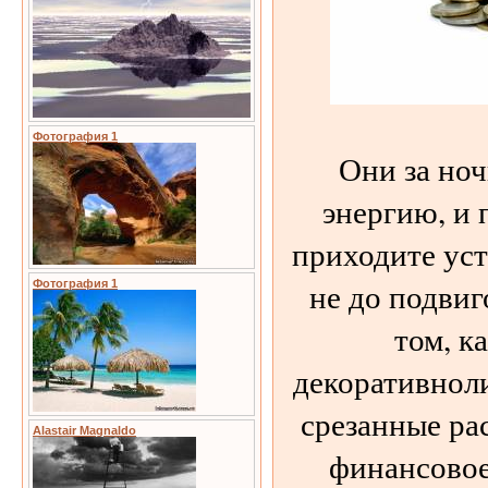
Фотография 1
Они за но
энергию, и 
приходите уст
не до подвиг
Фотография 1
том, к
декоративнол
срезанные ра
Alastair Magnaldo
финансовое