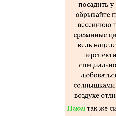
посадить у 
обрывайте п
весеннюю п
срезанные цв
ведь нацел
перспекти
специально
любоватьс
солнышками 
воздухе отл
Пион
так же с