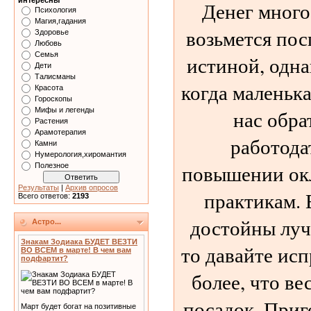
интересны
Денег много
Психология
Магия,гадания
возьмется пос
Здоровье
Любовь
Семья
истиной, одна
Дети
Талисманы
когда маленьк
Красота
Гороскопы
нас обра
Мифы и легенды
Растения
Арамотерапия
работода
Камни
Нумерология,хиромантия
повышении окл
Полезное
Результаты
|
Архив опросов
практикам. 
Всего ответов:
2193
достойны луч
Астро...
Знакам Зодиака БУДЕТ ВЕЗТИ
то давайте ис
ВО ВСЕМ в марте! В чем вам
подфартит?
более, что ве
посадок. Приг
Март будет богат на позитивные