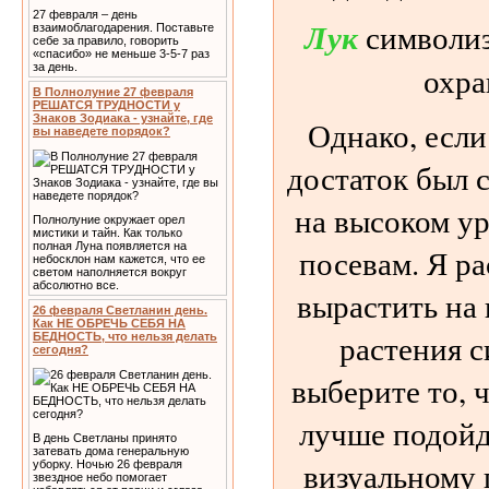
27 февраля – день
Лук
символиз
взаимоблагодарения. Поставьте
себе за правило, говорить
«спасибо» не меньше 3-5-7 раз
охра
за день.
В Полнолуние 27 февраля
РЕШАТСЯ ТРУДНОСТИ у
Знаков Зодиака - узнайте, где
Однако, если
вы наведете порядок?
достаток был 
на высоком ур
Полнолуние окружает орел
мистики и тайн. Как только
полная Луна появляется на
посевам. Я р
небосклон нам кажется, что ее
светом наполняется вокруг
абсолютно все.
вырастить на 
26 февраля Светланин день.
Как НЕ ОБРЕЧЬ СЕБЯ НА
растения 
БЕДНОСТЬ, что нельзя делать
сегодня?
выберите то, 
лучше подойд
В день Светланы принято
затевать дома генеральную
визуальному 
уборку. Ночью 26 февраля
звездное небо помогает