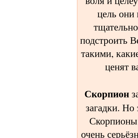
воля и целе
цель они
тщательно
подстроить Ве
такими, каки
ценят в
Скорпион
з
загадки. Но 
Скорпионы 
очень серьёзн