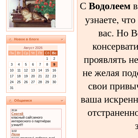
Водолеем
С
в
узнаете, что
вас. Но 
Новое в блоге
консерват
Август 2026
Пн
Вт
Ср
Чт
Пт
Сб
Вс
проявлять н
1
2
3
4
5
6
7
8
9
не желая под
10
11
12
13
14
15
16
17
18
19
20
21
22
23
свои привы
24
25
26
27
28
29
30
31
ваша искренн
Общаемся
отстраненн