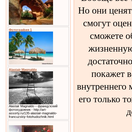
Но они ценят
смогут оцен
Фотография 1
сможете о
жизненную
достаточно
покажет в
Alastair Magnaldo
внутреннего 
его только т
Alastair Magnaldo – французский
д
фотохудожник - http://art-
assorty.ru/135-alastair-magnaldo-
francuzskiy-fotohudozhnik.html