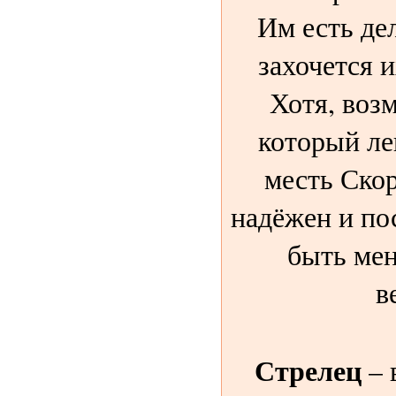
Им есть дел
захочется и
Хотя, возм
который ле
месть Ско
надёжен и по
быть ме
в
Стрелец
– 