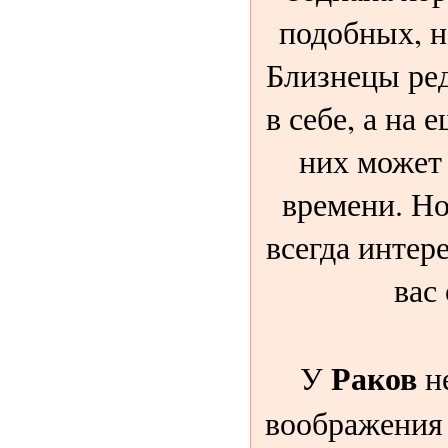
подобных, н
Близнецы ред
в себе, а на 
них может 
времени. Но
всегда интер
вас
Раков
У
не
воображения