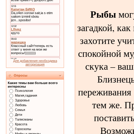
Рыбы
могу
загадкой, как
захотите учи
спокойной му
Для добавления необходима
скука – ваш
авторизация
Близнецы
Опросы
Какие темы вам больше всего
интересны
переживания 
Психология
Магия,гадания
тем же. П
Здоровье
Любовь
Семья
поставить
Дети
Талисманы
Красота
Возможн
Гороскопы
Мифы и легенды