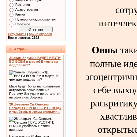
сотр
Растения
Арамотерапия
Камни
интеллек
Нумерология,хиромантия
Полезное
Результаты
|
Архив опросов
Всего ответов:
2193
Овны
таки
Астро...
Знакам Зодиака БУДЕТ ВЕЗТИ
полные иде
ВО ВСЕМ в марте! В чем вам
подфартит?
эгоцентричн
себе выход
Март будет богат на позитивные
астрологические влияния.
Поэтому без удачи не останется
ни один знак Зодиака!
раскритик
28 февраля Св.Онисим.
Сегодня ПЕРЕКРЕСТИТЕ ВОДУ
хвастлив
и умойтесь с этими словами...
открытые
Наши предки 28 февраля