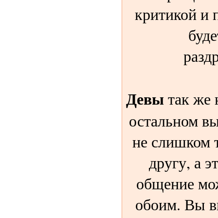
критикой и 
буд
разд
Девы
так же 
остальном вы
не слишком 
другу, а э
общение мо
обоим. Вы в