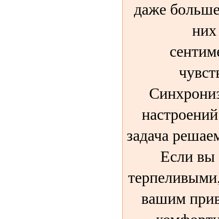
даже больше.
них
сентим
чувст
Синхрони
настроений
задача решае
Если вы
терпеливыми,
вашим прив
комфортн