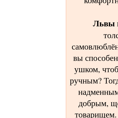
Львы
тол
самовлюблён
вы способен
ушком, что
ручным? Тогд
надменным 
добрым, щ
товарищем.