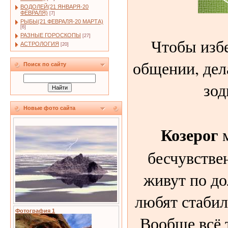
ВОДОЛЕЙ(21 ЯНВАРЯ-20
ФЕВРАЛЯ)
[7]
РЫБЫ(21 ФЕВРАЛЯ-20 МАРТА)
[6]
РАЗНЫЕ ГОРОСКОПЫ
[27]
Чтобы изб
АСТРОЛОГИЯ
[20]
общении, дел
Поиск по сайту
зод
Новые фото сайта
Козерог
м
бесчувстве
живут по д
любят стабил
Фотография 1
Вообще всё т