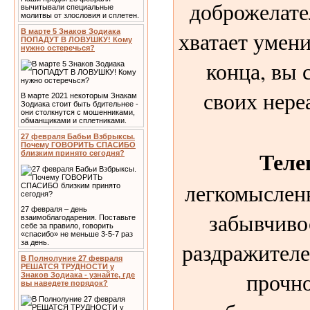
доброжелате
вычитывали специальные
молитвы от злословия и сплетен.
хватает умени
В марте 5 Знаков Зодиака
ПОПАДУТ В ЛОВУШКУ! Кому
нужно остеречься?
конца, вы 
своих нере
В марте 2021 некоторым Знакам
Зодиака стоит быть бдительнее -
они столкнутся с мошенниками,
обманщиками и сплетниками.
27 февраля Бабьи Взбрыксы.
Почему ГОВОРИТЬ СПАСИБО
Теле
близким принято сегодня?
легкомыслен
27 февраля – день
забывчивос
взаимоблагодарения. Поставьте
себе за правило, говорить
«спасибо» не меньше 3-5-7 раз
раздражителе
за день.
В Полнолуние 27 февраля
РЕШАТСЯ ТРУДНОСТИ у
прочно
Знаков Зодиака - узнайте, где
вы наведете порядок?