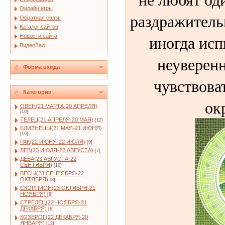
Онлайн игры
раздражитель
Обратная связь
Каталог сайтов
иногда ис
Новости сайта
ВидеоЗал
неуверенн
Форма входа
чувствова
Категории
ок
ОВЕН(21 МАРТА-20 АПРЕЛЯ)
[10]
ТЕЛЕЦ(21 АПРЕЛЯ-20 МАЯ)
[12]
БЛИЗНЕЦЫ(21 МАЯ-21 ИЮНЯ)
[10]
РАК(22 ИЮНЯ-22 ИЮЛЯ)
[9]
ЛЕВ(23 ИЮЛЯ-22 АВГУСТА)
[7]
ДЕВА(23 АВГУСТА-22
СЕНТЯБРЯ)
[10]
ВЕСЫ(23 СЕНТЯБРЯ-22
ОКТЯБРЯ)
[8]
СКОРПИОН(23 ОКТЯБРЯ-21
НОЯБРЯ)
[8]
СТРЕЛЕЦ(22 НОЯБРЯ-21
ДЕКАБРЯ)
[6]
КОЗЕРОГ(22 ДЕКАБРЯ-20
ЯНВАРЯ)
[12]