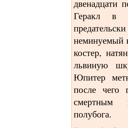
двенадцати п
Геракл в 
предательски
неминуемый к
костер, натя
львиную шк
Юпитер мет
после чего 
смертным 
полубога.