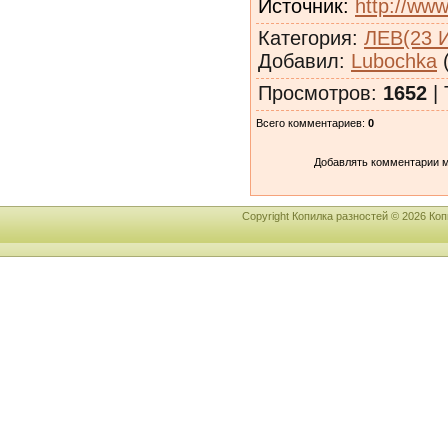
Источник
:
http://www
Категория
:
ЛЕВ(23 
Добавил
:
Lubochka
(
Просмотров
:
1652
|
Всего комментариев
:
0
Добавлять комментарии м
Copyright Копилка разностей © 2026 К