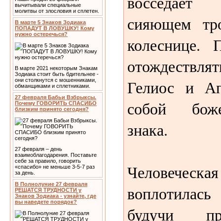
восседает
вычитывали специальные
молитвы от злословия и сплетен.
сияющем тр
В марте 5 Знаков Зодиака
ПОПАДУТ В ЛОВУШКУ! Кому
нужно остеречься?
колеснице. 
отождествл
В марте 2021 некоторым Знакам
Зодиака стоит быть бдительнее -
Гелиос и Ап
они столкнутся с мошенниками,
обманщиками и сплетниками.
27 февраля Бабьи Взбрыксы.
собой боже
Почему ГОВОРИТЬ СПАСИБО
близким принято сегодня?
знака.
27 февраля – день
взаимоблагодарения. Поставьте
себе за правило, говорить
Человеческ
«спасибо» не меньше 3-5-7 раз
за день.
В Полнолуние 27 февраля
воплотилась
РЕШАТСЯ ТРУДНОСТИ у
Знаков Зодиака - узнайте, где
вы наведете порядок?
будучи пр