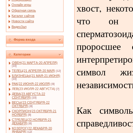
хвост, некот
Онлайн игры
Обратная связь
Каталог сайтов
что он п
Новости сайта
ВидеоЗал
сперматозоид
Форма входа
проросшее
интерпретиров
Категории
ОВЕН(21 МАРТА-20 АПРЕЛЯ)
[10]
символ ж
ТЕЛЕЦ(21 АПРЕЛЯ-20 МАЯ)
[12]
БЛИЗНЕЦЫ(21 МАЯ-21 ИЮНЯ)
[10]
независимост
РАК(22 ИЮНЯ-22 ИЮЛЯ)
[9]
ЛЕВ(23 ИЮЛЯ-22 АВГУСТА)
[7]
ДЕВА(23 АВГУСТА-22
СЕНТЯБРЯ)
[10]
ВЕСЫ(23 СЕНТЯБРЯ-22
Как символ
ОКТЯБРЯ)
[8]
СКОРПИОН(23 ОКТЯБРЯ-21
НОЯБРЯ)
[8]
справедлив
СТРЕЛЕЦ(22 НОЯБРЯ-21
ДЕКАБРЯ)
[6]
КОЗЕРОГ(22 ДЕКАБРЯ-20
ЯНВАРЯ)
[12]