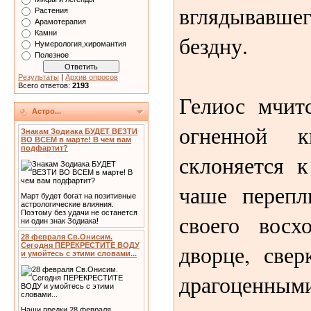
вглядывавше
Растения
Арамотерапия
Камни
бездну.
Нумерология,хиромантия
Полезное
Результаты
|
Архив опросов
Всего ответов:
2193
Гелиос мчит
Астро...
огненной к
Знакам Зодиака БУДЕТ ВЕЗТИ
ВО ВСЕМ в марте! В чем вам
подфартит?
склоняется к
чаше перепл
Март будет богат на позитивные
астрологические влияния.
Поэтому без удачи не останется
своего восх
ни один знак Зодиака!
28 февраля Св.Онисим.
дворце, све
Сегодня ПЕРЕКРЕСТИТЕ ВОДУ
и умойтесь с этими словами...
драгоценн
Наши предки 28 февраля