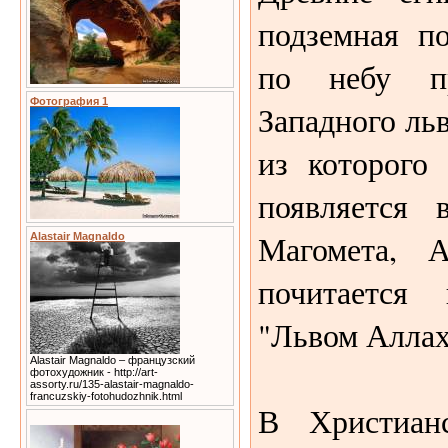
подземная п
по небу пр
Фотография 1
Западного льв
из которого
появляется 
Магомета, 
Alastair Magnaldo
почитается
"Львом Аллах
Alastair Magnaldo – французский
фотохудожник - http://art-
assorty.ru/135-alastair-magnaldo-
francuzskiy-fotohudozhnik.html
В Христиан