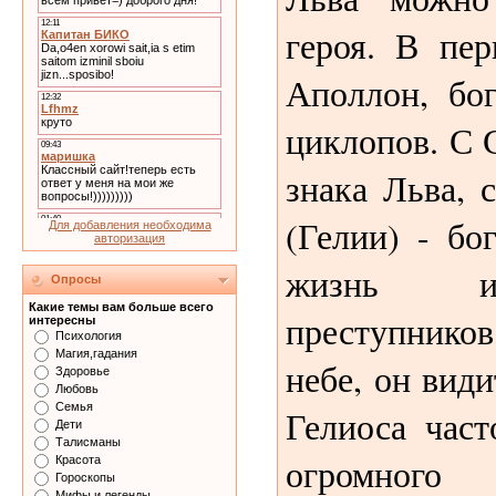
героя. В пер
Аполлон, бог
циклопов. С 
знака Льва, 
(Гелии) - бо
Для добавления необходима
авторизация
жизнь и
Опросы
Какие темы вам больше всего
преступников
интересны
Психология
Магия,гадания
небе, он види
Здоровье
Любовь
Семья
Гелиоса част
Дети
Талисманы
огромного 
Красота
Гороскопы
Мифы и легенды