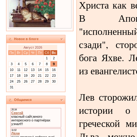
Христа как в
В Апока
"исполненн
Новое в блоге
сзади", сто
Август 2026
бога Яхве. Л
Пн
Вт
Ср
Чт
Пт
Сб
Вс
1
2
3
4
5
6
7
8
9
из евангелист
10
11
12
13
14
15
16
17
18
19
20
21
22
23
24
25
26
27
28
29
30
31
Лев сторожи
Общаемся
истории о
греческой м
Льва можно