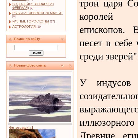
трон царя Со
ВОДОЛЕЙ(21 ЯНВАРЯ-20
ФЕВРАЛЯ)
[7]
королей 
РЫБЫ(21 ФЕВРАЛЯ-20 МАРТА)
[6]
РАЗНЫЕ ГОРОСКОПЫ
[27]
епископов. 
АСТРОЛОГИЯ
[20]
несет в себе
Поиск по сайту
среди зверей"
Новые фото сайта
У индусов 
созидате
выражающег
иллюзорного 
Фотография 1
Древние еги