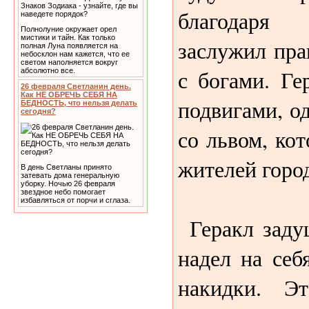
благодаря
Полнолуние окружает орел
мистики и тайн. Как только
заслужил пра
полная Луна появляется на
небосклон нам кажется, что ее
светом наполняется вокруг
с богами. Ге
абсолютно все.
26 февраля Светланин день.
Как НЕ ОБРЕЧЬ СЕБЯ НА
подвигами, о
БЕДНОСТЬ, что нельзя делать
сегодня?
со львом, ко
жителей горо
В день Светланы принято
затевать дома генеральную
уборку. Ночью 26 февраля
звездное небо помогает
избавляться от порчи и сглаза.
Геракл задуш
надел на себ
накидки. Э