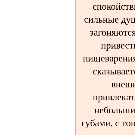
спокойств
сильные ду
загоняются
привест
пищеварения
сказываетс
внешн
привлека
небольши
губами, с то