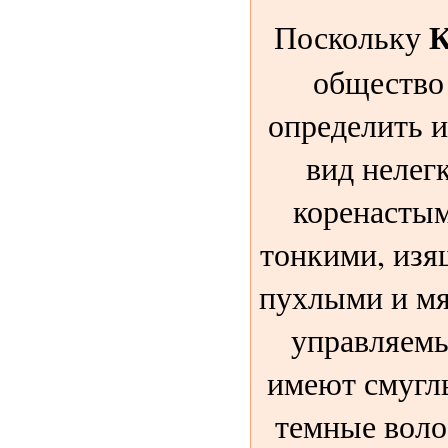
К
Поскольку
общество 
определить 
вид нелег
коренасты
тонкими, изя
пухлыми и мя
управляемы
имеют смугл
темные воло