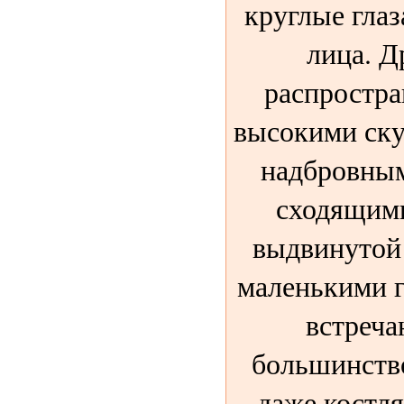
круглые глаз
лица. Д
распростра
высокими ск
надбровным
сходящими
выдвинутой
маленькими г
встреча
большинство
даже костля