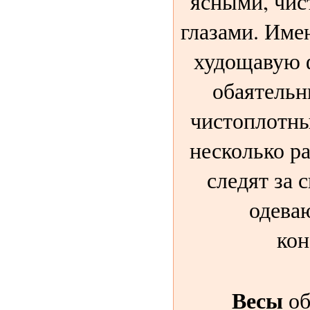
ясными, чис
глазами. Име
худощавую 
обаятель
чистоплотны
несколько ра
следят за 
одева
кон
Весы
об