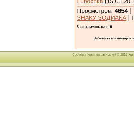
Lubochka
(15.03.201
Просмотров
:
4654
|
ЗНАКУ ЗОДИАКА
|
Всего комментариев
:
0
Добавлять комментарии м
Copyright Копилка разностей © 2026 К