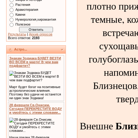
плотно приж
Растения
Арамотерапия
темные, ко
Камни
Нумерология,хиромантия
Полезное
встреча
Результаты
|
Архив опросов
Всего ответов:
2193
сухощавы
Астро...
голубоглаз
Знакам Зодиака БУДЕТ ВЕЗТИ
ВО ВСЕМ в марте! В чем вам
подфартит?
напоми
Близнецов,
Март будет богат на позитивные
астрологические влияния.
твер
Поэтому без удачи не останется
ни один знак Зодиака!
28 февраля Св.Онисим.
Сегодня ПЕРЕКРЕСТИТЕ ВОДУ
и умойтесь с этими словами...
Близ
Внешне
Наши предки 28 февраля