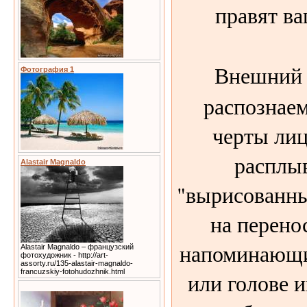
правят в
Внешний
Фотография 1
распознаем
черты лиц
расплы
Alastair Magnaldo
"вырисованны
на перенос
напоминающий
Alastair Magnaldo – французский
фотохудожник - http://art-
assorty.ru/135-alastair-magnaldo-
francuzskiy-fotohudozhnik.html
или голове и