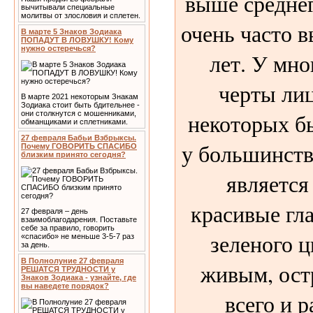
выше среднег
вычитывали специальные
молитвы от злословия и сплетен.
очень часто 
В марте 5 Знаков Зодиака
ПОПАДУТ В ЛОВУШКУ! Кому
нужно остеречься?
лет. У мно
черты лиц
В марте 2021 некоторым Знакам
Зодиака стоит быть бдительнее -
некоторых бы
они столкнутся с мошенниками,
обманщиками и сплетниками.
27 февраля Бабьи Взбрыксы.
у большинств
Почему ГОВОРИТЬ СПАСИБО
близким принято сегодня?
является
красивые гла
27 февраля – день
взаимоблагодарения. Поставьте
себе за правило, говорить
зеленого ц
«спасибо» не меньше 3-5-7 раз
за день.
В Полнолуние 27 февраля
живым, ост
РЕШАТСЯ ТРУДНОСТИ у
Знаков Зодиака - узнайте, где
вы наведете порядок?
всего и р