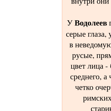
внутри они 
Водолеев
У
г
серые глаза,
в неведомую
русые, пря
цвет лица -
среднего, а 
четко оче
римских
стари