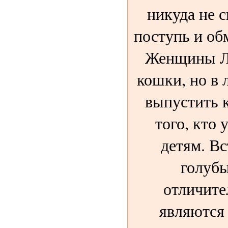
никуда не с
поступь и об
Женщины Ль
кошки, но в
выпустить к
того, кто 
детям. В
голубы
отличите
являются 