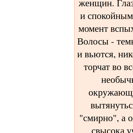
женщин. Гла
и спокойным
момент вспы
Волосы - тем
и вьются, ник
торчат во в
необыч
окружающи
вытянуться
"смирно", а о
свысока уч