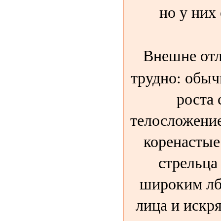
но у них 
Внешне от
трудно: обыч
роста 
телосложение
коренастые
стрельца
широким лб
лица и искр