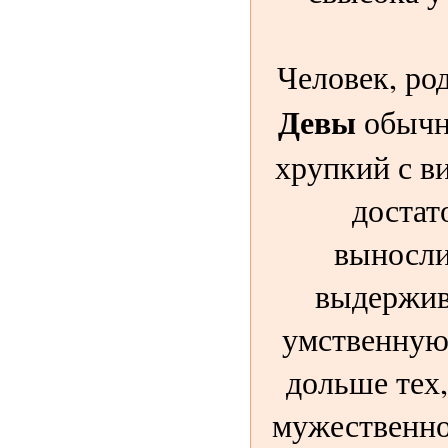
Человек, ро
Девы
обычн
хрупкий с ви
достат
выносли
выдержив
умственную
дольше тех,
мужественно