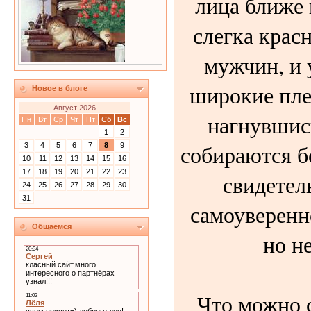
лица ближе 
слегка красн
мужчин, и
широкие плеч
Новое в блоге
Август 2026
нагнувшись
Пн
Вт
Ср
Чт
Пт
Сб
Вс
1
2
собираются б
3
4
5
6
7
8
9
10
11
12
13
14
15
16
17
18
19
20
21
22
23
свидетел
24
25
26
27
28
29
30
31
самоуверенн
Общаемся
но н
Что можно 