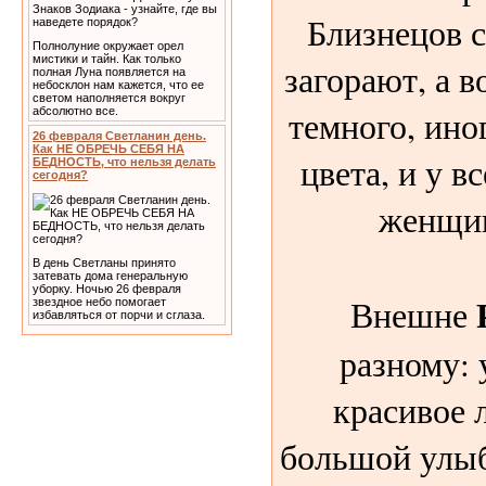
Близнецов с
Полнолуние окружает орел
мистики и тайн. Как только
загорают, а в
полная Луна появляется на
небосклон нам кажется, что ее
светом наполняется вокруг
темного, ино
абсолютно все.
26 февраля Светланин день.
Как НЕ ОБРЕЧЬ СЕБЯ НА
цвета, и у в
БЕДНОСТЬ, что нельзя делать
сегодня?
женщин
В день Светланы принято
затевать дома генеральную
уборку. Ночью 26 февраля
Внешне
звездное небо помогает
избавляться от порчи и сглаза.
разному: 
красивое 
большой улыб