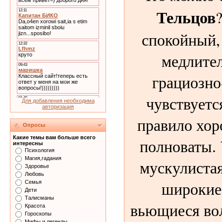
Тельцов
спокойный,
медлите
грациозно
чувствуетс
Для добавления необходима
авторизация
правило хор
Опросы
Какие темы вам больше всего
полноваты.
интересны
Психология
Магия,гадания
мускулистая
Здоровье
Любовь
широкие
Семья
Дети
Талисманы
вьющиеся во
Красота
Гороскопы
Мифы и легенды