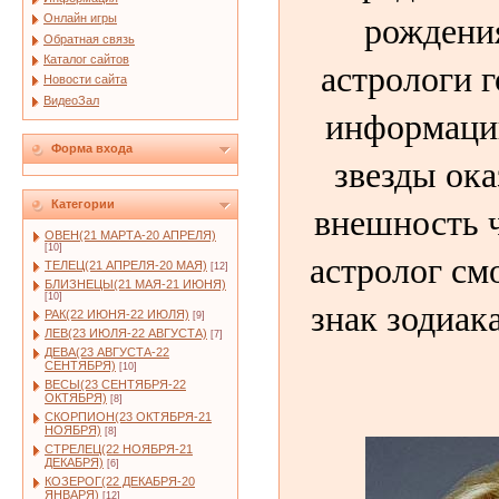
рождени
Онлайн игры
Обратная связь
Каталог сайтов
астрологи г
Новости сайта
ВидеоЗал
информаци
Форма входа
звезды ок
внешность 
Категории
ОВЕН(21 МАРТА-20 АПРЕЛЯ)
[10]
астролог см
ТЕЛЕЦ(21 АПРЕЛЯ-20 МАЯ)
[12]
БЛИЗНЕЦЫ(21 МАЯ-21 ИЮНЯ)
[10]
знак зодиака
РАК(22 ИЮНЯ-22 ИЮЛЯ)
[9]
ЛЕВ(23 ИЮЛЯ-22 АВГУСТА)
[7]
ДЕВА(23 АВГУСТА-22
СЕНТЯБРЯ)
[10]
ВЕСЫ(23 СЕНТЯБРЯ-22
ОКТЯБРЯ)
[8]
СКОРПИОН(23 ОКТЯБРЯ-21
НОЯБРЯ)
[8]
СТРЕЛЕЦ(22 НОЯБРЯ-21
ДЕКАБРЯ)
[6]
КОЗЕРОГ(22 ДЕКАБРЯ-20
ЯНВАРЯ)
[12]