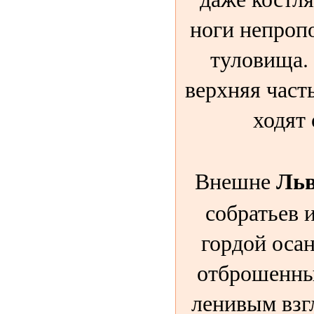
ноги непроп
туловища. 
верхняя част
ходят 
Ль
Внешне
собратьев 
гордой осан
отброшенны
ленивым взг