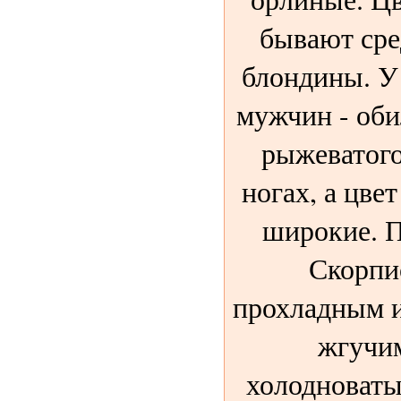
бывают сре
блондины. У
мужчин - оби
рыжеватого
ногах, а цве
широкие. 
Скорпи
прохладным и
жгучи
холодноваты