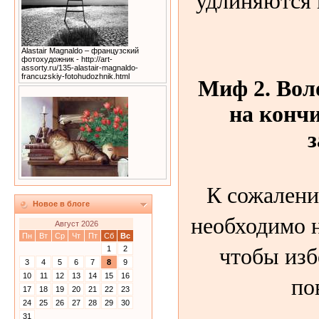
Alastair Magnaldo – французский
фотохудожник - http://art-
assorty.ru/135-alastair-magnaldo-
francuzskiy-fotohudozhnik.html
Миф 2. Вол
на кончи
з
К сожалени
Новое в блоге
необходимо 
Август 2026
Пн
Вт
Ср
Чт
Пт
Сб
Вс
чтобы из
1
2
3
4
5
6
7
8
9
по
10
11
12
13
14
15
16
17
18
19
20
21
22
23
24
25
26
27
28
29
30
31