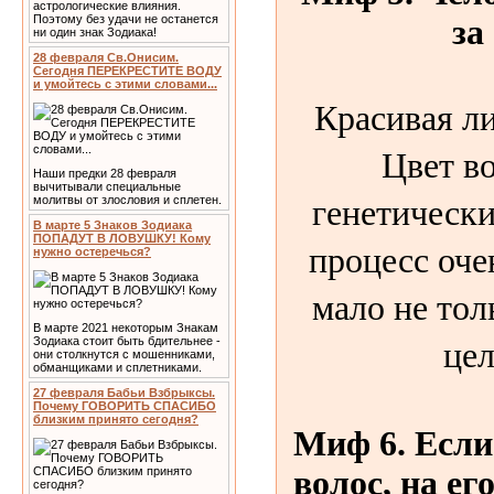
астрологические влияния.
Поэтому без удачи не останется
за
ни один знак Зодиака!
28 февраля Св.Онисим.
Сегодня ПЕРЕКРЕСТИТЕ ВОДУ
и умойтесь с этими словами...
Красивая ли
Цвет в
Наши предки 28 февраля
вычитывали специальные
генетически
молитвы от злословия и сплетен.
В марте 5 Знаков Зодиака
ПОПАДУТ В ЛОВУШКУ! Кому
процесс оче
нужно остеречься?
мало не тол
В марте 2021 некоторым Знакам
цел
Зодиака стоит быть бдительнее -
они столкнутся с мошенниками,
обманщиками и сплетниками.
27 февраля Бабьи Взбрыксы.
Почему ГОВОРИТЬ СПАСИБО
близким принято сегодня?
Миф 6. Если
волос, на ег