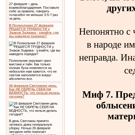
27 февраля – день
други
взаимоблагодарения. Поставьте
себе за правило, говорить
«спасибо» не меньше 3-5-7 раз
за день.
В Полнолуние 27 февраля
Непонятно с 
РЕШАТСЯ ТРУДНОСТИ у
Знаков Зодиака - узнайте, где
вы наведете порядок?
в народе им
неправда. Ин
Полнолуние окружает орел
мистики и тайн. Как только
се
полная Луна появляется на
небосклон нам кажется, что ее
светом наполняется вокруг
абсолютно все.
26 февраля Светланин день.
Как НЕ ОБРЕЧЬ СЕБЯ НА
Миф 7. Пре
БЕДНОСТЬ, что нельзя делать
сегодня?
облысени
матер
В день Светланы принято
затевать дома генеральную
уборку. Ночью 26 февраля
звездное небо помогает