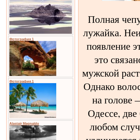
Полная чепу
лужайка. Неи
Фотография 1
появление э
это связан
мужской раст
Однако воло
Фотография 1
на голове —
Одессе, две
любом случ
Alastair Magnaldo
удлиняются в