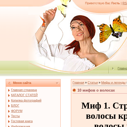
Приветствую Вас
Гость
|
RS
Главн
Главная
»
Статьи
»
Мифы и легенды
Меню сайта
10 мифов о волосах
Главная страница
КАТАЛОГ СТАТЕЙ
Копилка фотографий
Миф 1. Стр
БЛОГ
ФОРУМ
волосы кр
Тесты
Гостевая книга
волосы 
Информация