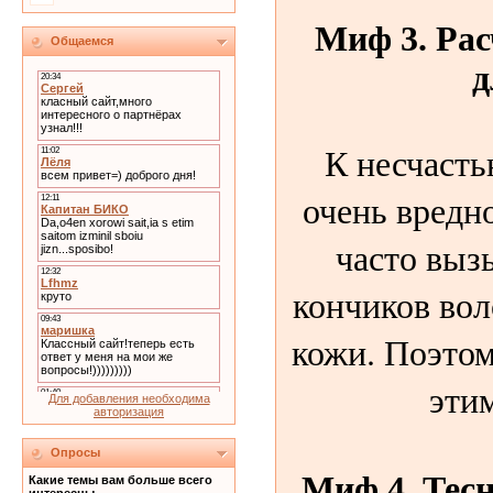
Миф 3. Рас
Общаемся
д
К несчастью
очень вредно
часто выз
кончиков вол
кожи. Поэтом
эти
Для добавления необходима
авторизация
Опросы
Миф 4. Тес
Какие темы вам больше всего