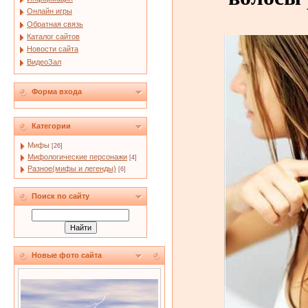
Онлайн игры
Обратная связь
Каталог сайтов
Новости сайта
ВидеоЗал
Форма входа
Категории
Мифы
[26]
Мифологические персонажи
[4]
Разное(мифы и легенды)
[6]
Поиск по сайту
Новые фото сайта