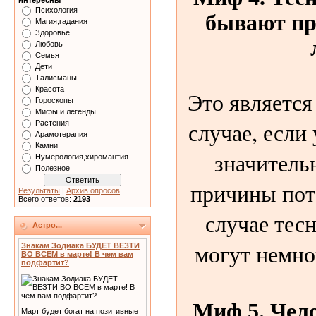
интересны
Психология
бывают пр
Магия,гадания
Здоровье
Любовь
Семья
Дети
Талисманы
Красота
Это является
Гороскопы
Мифы и легенды
случае, если 
Растения
Арамотерапия
Камни
значитель
Нумерология,хиромантия
Полезное
причины пот
Результаты
|
Архив опросов
Всего ответов:
2193
случае тес
Астро...
могут немно
Знакам Зодиака БУДЕТ ВЕЗТИ
ВО ВСЕМ в марте! В чем вам
подфартит?
Миф 5. Чело
Март будет богат на позитивные