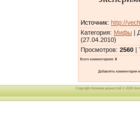
Источник
:
http://vec
Категория
:
Мифы
|
(27.04.2010)
Просмотров
:
2560
|
Всего комментариев
:
0
Добавлять комментарии м
Copyright Копилка разностей © 2026 К