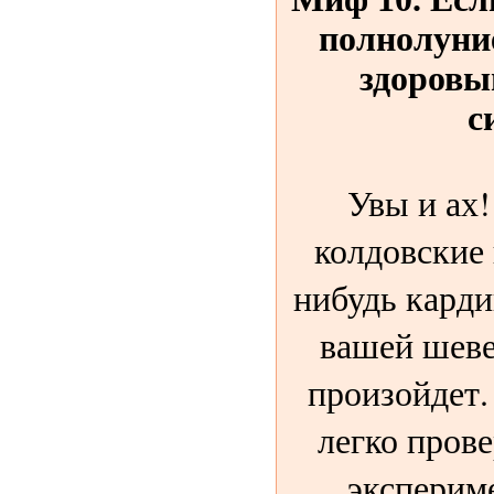
полнолуние
здоровы
с
Увы и ах!
колдовские
нибудь кард
вашей шеве
произойдет.
легко прове
экспериме