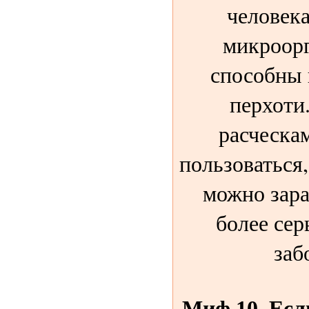
человека
микроор
способны 
перхоти
расческам
пользоваться,
можно зара
более се
заб
Миф 10. Есл