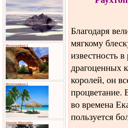
Благодаря вел
мягкому блеск
Фотография 1
известность в
драгоценных к
королей, он в
Фотография 1
процветание. 
во времена Ека
пользуется бо
Alastair Magnaldo