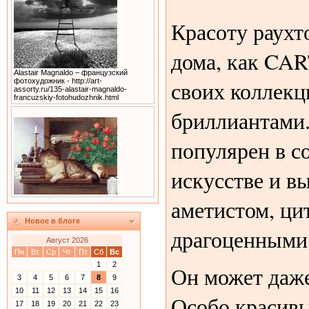
Красоту раухт
дома, как CA
Alastair Magnaldo – французский
своих коллекц
фотохудожник - http://art-
assorty.ru/135-alastair-magnaldo-
francuzskiy-fotohudozhnik.html
бриллиантами
популярен в 
искусстве и в
аметистом, ц
Новое в блоге
драгоценными
Август 2026
Пн
Вт
Ср
Чт
Пт
Сб
Вс
1
2
Он может даже
3
4
5
6
7
8
9
10
11
12
13
14
15
16
Особо красивы
17
18
19
20
21
22
23