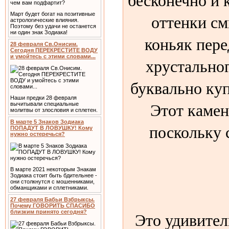
оттенки см
Март будет богат на позитивные
астрологические влияния.
Поэтому без удачи не останется
ни один знак Зодиака!
коньяк пере
28 февраля Св.Онисим.
Сегодня ПЕРЕКРЕСТИТЕ ВОДУ
и умойтесь с этими словами...
хрустальног
буквально куп
Наши предки 28 февраля
Этот камен
вычитывали специальные
молитвы от злословия и сплетен.
В марте 5 Знаков Зодиака
поскольку с
ПОПАДУТ В ЛОВУШКУ! Кому
нужно остеречься?
В марте 2021 некоторым Знакам
Зодиака стоит быть бдительнее -
они столкнутся с мошенниками,
обманщиками и сплетниками.
27 февраля Бабьи Взбрыксы.
Почему ГОВОРИТЬ СПАСИБО
Это удивител
близким принято сегодня?