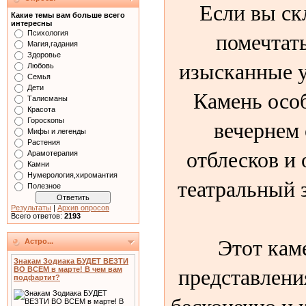
Если вы ск
Какие темы вам больше всего
интересны
помечтать
Психология
Магия,гадания
Здоровье
изысканные 
Любовь
Семья
Дети
Камень осо
Талисманы
Красота
вечернем 
Гороскопы
Мифы и легенды
Растения
отблесков и
Арамотерапия
Камни
Нумерология,хиромантия
театральный з
Полезное
Результаты
|
Архив опросов
Всего ответов:
2193
Этот каме
Астро...
Знакам Зодиака БУДЕТ ВЕЗТИ
представлени
ВО ВСЕМ в марте! В чем вам
подфартит?
бесконечно и 