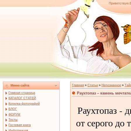
Приветствую 
Главная
»
Статьи
»
Непознанное
»
Тай
Меню сайта
Раухтопаз – камень мечтате
Главная страница
КАТАЛОГ СТАТЕЙ
Копилка фотографий
Раухтопаз - 
БЛОГ
ФОРУМ
от серого до 
Тесты
Гостевая книга
Информация