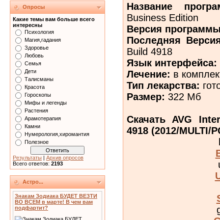
Название програ
Опросы
Business Edition
Какие темы вам больше всего
интересны
Версия программы
Психология
Последняя Верси
Магия,гадания
Здоровье
Build 4918
Любовь
Язык интерфейса:
Семья
Дети
Лечение:
в комплек
Талисманы
Тип лекарства:
гот
Красота
Размер:
322 Мб
Гороскопы
Мифы и легенды
Растения
Скачать AVG Inter
Арамотерапия
Камни
4918 (2012/MULTI/P
Нумерология,хиромантия
Полезное
Результаты
|
Архив опросов
Всего ответов:
2193
Астро...
Знакам Зодиака БУДЕТ ВЕЗТИ
ВО ВСЕМ в марте! В чем вам
подфартит?