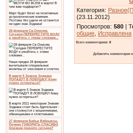
G
Категория
:
Разное(
Март будет богат на позитивные
(23.11.2012)
астрологические влияния.
Поэтому без удачи не останется
ни один знак Зодиака!
Просмотров
:
580
|
Т
28 февраля Св.Онисим.
общие
,
Исправлена
Сегодня ПЕРЕКРЕСТИТЕ ВОДУ
и умойтесь с этими словами...
Всего комментариев
:
0
Добавлять комментарии м
Наши предки 28 февраля
вычитывали специальные
молитвы от злословия и сплетен.
В марте 5 Знаков Зодиака
ПОПАДУТ В ЛОВУШКУ! Кому
нужно остеречься?
В марте 2021 некоторым Знакам
Зодиака стоит быть бдительнее -
они столкнутся с мошенниками,
обманщиками и сплетниками.
27 февраля Бабьи Взбрыксы.
Почему ГОВОРИТЬ СПАСИБО
близким принято сегодня?