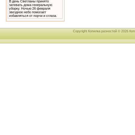
В день Светланы принято
затевать дома генеральную
уборку. Ночью 26 февраля
звездное небо помогает
избавляться от порчи и сглаза.
Copyright Копилка разностей © 2026 К