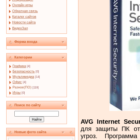
Онлайн игры
Обратная связь
Каталог сайтов
Новости сайта
ВидеоЗал
Форма входа
Категории
Графика
[4]
Безопасность
[0]
Мультимедиа
[14]
Офис
[4]
Разное(ПО)
[119]
Игры
[0]
Поиск по сайту
AVG Internet Secur
для защиты ПК от
Новые фото сайта
угроз. Программа