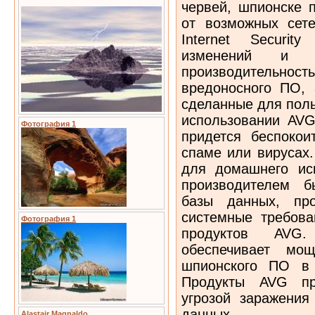
червей, шпионске 
от возможных сет
Internet Securi
изменений и у
производительност
вредоносного ПО, 
сделанные для поль
использовании AVG 
Фотография 1
придется беспокои
спаме или вирусах
для домашнего исп
производителем б
базы данных, про
системные требова
Фотография 1
продуктов AVG
обеспечивает мо
шпионского ПО в
Продукты AVG пр
угрозой заражения
данных.
Alastair Magnaldo