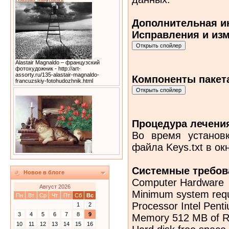
Дополнительная и
Исправления и изм
Alastair Magnaldo – французский
фотохудожник - http://art-
assorty.ru/135-alastair-magnaldo-
Компоненты пакета 
francuzskiy-fotohudozhnik.html
Процедура лечени
Во время установ
файла Keys.txt в о
Системные требов
Новое в блоге
Computer Hardware
Август 2026
Minimum system req
Пн
Вт
Ср
Чт
Пт
Сб
Вс
Processor Intel Pent
1
2
3
4
5
6
7
8
9
Memory 512 MB of 
10
11
12
13
14
15
16