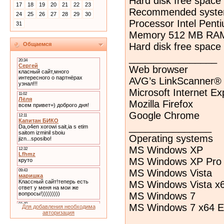
Hard disk free space 
17
18
19
20
21
22
23
Recommended syste
24
25
26
27
28
29
30
Processor Intel Pent
31
Memory 512 MB RA
Hard disk free space 
Общаемся
________________
Web browser
AVG’s LinkScanner® t
Microsoft Internet Ex
Mozilla Firefox
Google Chrome
_______________
Operating systems
MS Windows XP
MS Windows XP Pro x
MS Windows Vista
MS Windows Vista x6
MS Windows 7
MS Windows 7 x64 Ed
Для добавления необходима
авторизация