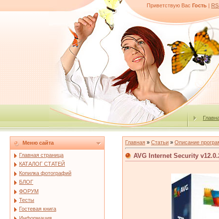
Приветствую Вас
Гость
|
RS
Главн
Главная
»
Статьи
»
Описание програ
Меню сайта
AVG Internet Security v12.0
Главная страница
КАТАЛОГ СТАТЕЙ
Копилка фотографий
БЛОГ
ФОРУМ
Тесты
Гостевая книга
Информация