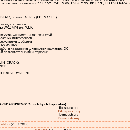
ы оптических носителей (CD-R/RW, DVD-R/RW, DVD+R/RW, BD-R/RE, HD-DVD-R/RW 
CD/DVD, а также Blu-Ray (BD-R/BD-RE)
 из видео файлов
ата WAV, MP3 или WMA
исессии для всех типов носителей
аратных интерфейсов
оддерживаемых образов
нных данных
 работы на различных языковых вариантах ОС
мый пользовательский интерфейс
DMIN_CRACK).
ский.
ENT или /VERYSILENT
.4 (2012/RUS/ENG/ Repack by elchupacabra)
file-space.org
File-space.org
borncash.org
Borncash.org
aniklani
(23.11.2012)