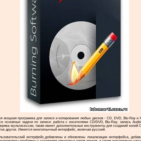
емя мощная программа для записи и копирования любых дисков - CD, DVD, Blu-Ray и
е основные задачи по записи: работа с носителями CD/DVD, Blu-Ray; запись Audio
ддержка мультисессии, также имеет дополнительные инструменты для созданий копий
гое другое. Имеется многоязычный интерфейс, включая русский.
льзовательский интерфейс,добавлены и обновлены локализации интерфейса, добав
справлены проблемы с созданием некоторых типов дисков, а также значительно улуч