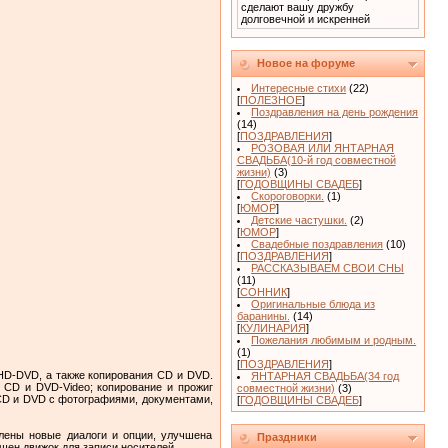
сделают вашу дружбу
долговечной и искренней
Новое на форуме
Интересные стихи
(22)
[
ПОЛЕЗНОЕ
]
Поздравления на день рождения
(14)
[
ПОЗДРАВЛЕНИЯ
]
РОЗОВАЯ ИЛИ ЯНТАРНАЯ
СВАДЬБА(10-й год совместной
жизни)
(3)
[
ГОДОВЩИНЫ СВАДЕБ
]
Скороговорки.
(1)
[
ЮМОР
]
Детские частушки.
(2)
[
ЮМОР
]
Свадебные поздравления
(10)
[
ПОЗДРАВЛЕНИЯ
]
РАССКАЗЫВАЕМ СВОИ СНЫ
(11)
[
СОННИК
]
Оригинальные блюда из
баранины.
(14)
[
КУЛИНАРИЯ
]
Пожелания любимым и родным.
(1)
[
ПОЗДРАВЛЕНИЯ
]
 HD-DVD, а также копирования CD и DVD.
ЯНТАРНАЯ СВАДЬБА(34 год
 CD и DVD-Video; копирование и прожиг
совместной жизни)
(3)
 CD и DVD с фотографиями, документами,
[
ГОДОВЩИНЫ СВАДЕБ
]
лены новые диалоги и опции, улучшена
Праздники
шен движок для записи носителей.