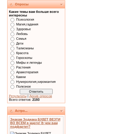
Опросы
Какие темы вам больше всего
интересны
Психология
Магия,гадания
Здоровье
Любовь
Семья
Дети
Талисманы
Красота
Гороскопы
Мифы и легенды
Растения
Арамотерапия
Камни
Нумерология,хиромантия
Полезное
Результаты
|
Архив опросов
Всего ответов:
2193
Астро...
Знакам Зодиака БУДЕТ ВЕЗТИ
ВО ВСЕМ в марте! В чем вам
подфартит?