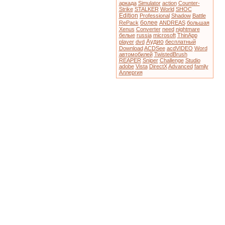
аркада
Simulator
action
Counter-
Strike
STALKER
World
SHOC
Edition
Professional
Shadow
Battle
более
RePack
ANDREAS
большая
Xenus
Converter
need
nightmare
белые
russia
microsoft
ThinApp
Аудио
player
dvd
бесплатный
Download
ACDSee
acdVIDEO
Word
автомобилей
TwistedBrush
REAPER
Sniper
Challenge
Studio
adobe
Vista
DirectX
Advanced
family
Аллергия