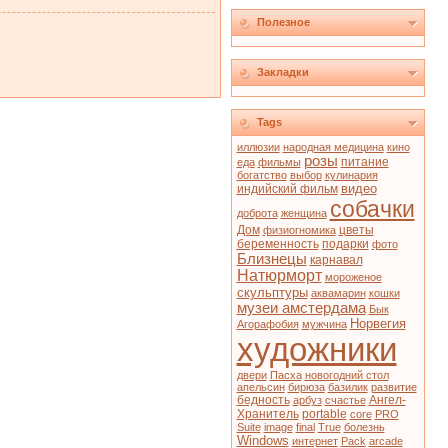
Полезное
Закладки
Tags
иллюзии
народная медицина
кино
розы
питание
еда
фильмы
богатство
выбор
кулинария
видео
индийский фильм
собачки
доброта
женщина
Дом
цветы
физиогномика
беременность
подарки
фото
Близнецы
карнавал
Натюрморт
мороженое
скульптуры
аквамарин
кошки
музеи амстердама
Бык
Норвегия
Агорафобия
мужчина
художники
двери
Пасха
новогодний стол
апельсин
бирюза
базилик
развитие
бедность
Ангел-
арбуз
счастье
Хранитель
portable
core
PRO
Suite
image
final
True
болезнь
Windows
интернет
Pack
arcade