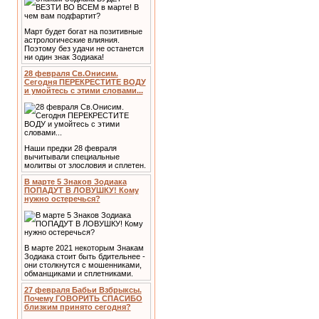
Март будет богат на позитивные
астрологические влияния.
Поэтому без удачи не останется
ни один знак Зодиака!
28 февраля Св.Онисим.
Сегодня ПЕРЕКРЕСТИТЕ ВОДУ
и умойтесь с этими словами...
Наши предки 28 февраля
вычитывали специальные
молитвы от злословия и сплетен.
В марте 5 Знаков Зодиака
ПОПАДУТ В ЛОВУШКУ! Кому
нужно остеречься?
В марте 2021 некоторым Знакам
Зодиака стоит быть бдительнее -
они столкнутся с мошенниками,
обманщиками и сплетниками.
27 февраля Бабьи Взбрыксы.
Почему ГОВОРИТЬ СПАСИБО
близким принято сегодня?