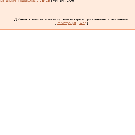
пов
,
дисков
,
поддержка
,
ЗАПИСЬ
|
Рейтинг
:
0.0
/
0
Добавлять комментарии могут только зарегистрированные пользователи.
[
Регистрация
|
Вход
]