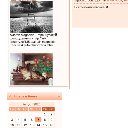
Просмотров
:
523
|
Теги
:
образов
,
ти
Всего комментариев
:
0
Alastair Magnaldo – французский
фотохудожник - http://art-
assorty.ru/135-alastair-magnaldo-
francuzskiy-fotohudozhnik.html
Новое в блоге
Август 2026
Пн
Вт
Ср
Чт
Пт
Сб
Вс
1
2
3
4
5
6
7
8
9
10
11
12
13
14
15
16