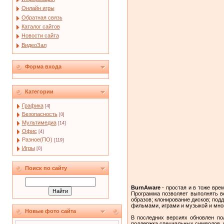
Онлайн игры
Обратная связь
Каталог сайтов
Новости сайта
ВидеоЗал
Форма входа
Категории
Графика
[4]
Безопасность
[0]
Мультимедиа
[14]
Офис
[4]
Разное(ПО)
[119]
Игры
[0]
Поиск по сайту
BurnAware
- простая и в тоже вр
Программа позволяет выполнять вс
образов; клонирование дисков; по
фильмами, играми и музыкой и мно
Новые фото сайта
В последних версиях обновлен по
поддержка специальных символов, и