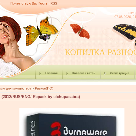
Приветствую Вас
Гость
|
RSS
Пятн
07.08.2026, 2
КОПИЛКА РАЗНО
Главная
Каталог статей
Регистрация
амм для компьютера
»
Разное(ПО)
4 (2012/RUS/ENG/ Repack by elchupacabra)