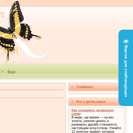
ица
1:59
Версия для слабовидящих
СТЕЙ
Вход
Слайдшоу
Все о детях,семье
Как сохранить дружеские
связи
В мире, где время — на вес
золота, умение ценить и
развивать дружбу становится
настоящим искусством. Узнайте
12 золотых правил, которые