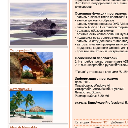
BurnAware поддерживает все тип
дисководов.
Основные функции программы:
- запись с любых типов носителей 
- запись дисков из образов
- запись дисков формата DVD-Video
- запись Audio CD из файлов форм
- создание образов дисков
- возможность использования мульт
- поддержка всех современных апп
- запись на лету для всех типов п
- автоматическая проверка записа
- поддержка кодировки Unicode для
Фотография 1
- простой, понятный и настраивае
Особенности перепаковки:
1. Не требует регистрации (патч A
2. Язык интерфейса русский/англий
"Тихая" установка с ключами /SIL
Информация о программе:
Дата: 2012
Платформа: Windows All
Интерфейс: Английский / Русский
Фотография 1
Лекарство: Вшито
Размер файла: 6,20 Мб
скачать BurnAware Professional 5
Категория
:
Разное(ПО)
|
Добавил
:
kl
Alastair Magnaldo