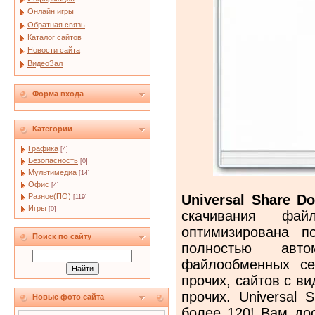
Онлайн игры
Обратная связь
Каталог сайтов
Новости сайта
ВидеоЗал
Форма входа
Категории
Графика
[4]
Безопасность
[0]
Мультимедиа
[14]
Офис
[4]
Universal Share D
Разное(ПО)
[119]
Игры
[0]
скачивания фа
оптимизирована п
Поиск по сайту
полностью авто
файлообменных сер
прочих, сайтов с в
прочих. Universal 
Новые фото сайта
более 120! Вам до