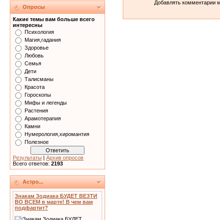
Добавлять комментарии м
Опросы
Какие темы вам больше всего
интересны
Психология
Магия,гадания
Здоровье
Любовь
Семья
Дети
Талисманы
Красота
Гороскопы
Мифы и легенды
Растения
Арамотерапия
Камни
Нумерология,хиромантия
Полезное
Результаты
|
Архив опросов
Всего ответов:
2193
Астро...
Знакам Зодиака БУДЕТ ВЕЗТИ
ВО ВСЕМ в марте! В чем вам
подфартит?