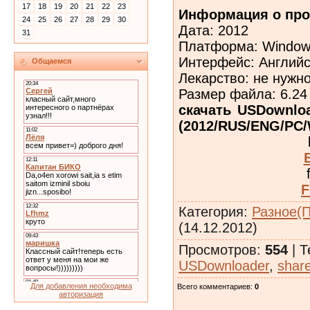
17
18
19
20
21
22
23
Информация о про
24
25
26
27
28
29
30
Дата: 2012
31
Платформа: Windows
Интерфейс: Английс
Общаемся
Лекарство: не нужн
Размер файла: 6.24
скачать USDownload
(2012/RUS/ENG/PC/W
F
Категория
:
Разное(
(14.12.2012)
Просмотров
:
554
|
Т
USDownloader
,
shar
Для добавления необходима
Всего комментариев
:
0
авторизация