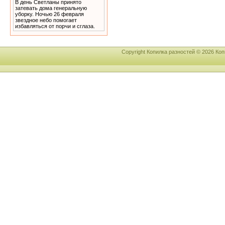
В день Светланы принято
затевать дома генеральную
уборку. Ночью 26 февраля
звездное небо помогает
избавляться от порчи и сглаза.
Copyright Копилка разностей © 2026 К