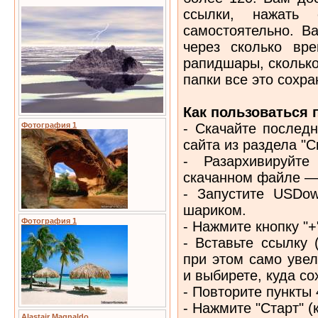
ссылки, нажать
самостоятельно. В
через сколько вр
рапидшары, сколько
папки все это сохра
Как пользоваться 
- Скачайте послед
Фотография 1
сайта из раздела "С
- Разархивируйт
скачанном файле — 
- Запустите USDow
шариком.
Фотография 1
- Нажмите кнопку "+
- Вставьте ссылку 
при этом само увел
и выбирете, куда со
- Повторите пункты 
- Нажмите "Старт" (
Alastair Magnaldo