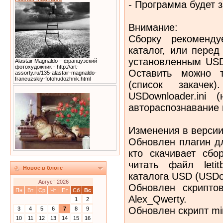
- Программа будет 
Внимание:
Cборку рекоменду
каталог, или перед
установленным USD
Alastair Magnaldo – французский
фотохудожник - http://art-
Оставить можно т
assorty.ru/135-alastair-magnaldo-
francuzskiy-fotohudozhnik.html
(список закачек
USDownloader.ini 
автораспознавание 
Изменения в версии 
Обновлен плагин для 
кто скачивает сбо
читать файл letit
Новое в блоге
каталога USD (USDow
Август 2026
Обновлен скриптов
Пн
Вт
Ср
Чт
Пт
Сб
Вс
Alex_Qwerty.
1
2
Обновлен скрипт mir
3
4
5
6
7
8
9
10
11
12
13
14
15
16