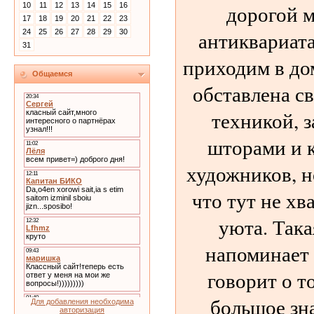
дорогой м
10
11
12
13
14
15
16
17
18
19
20
21
22
23
антиквариата
24
25
26
27
28
29
30
31
приходим в до
Общаемся
обставлена с
техникой, 
шторами и 
художников, н
что тут не хва
уюта. Така
напоминает 
говорит о т
большое зн
Для добавления необходима
авторизация