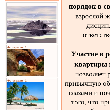
порядок в с
взрослой ж
дисцип
ответств
Фотография 1
Участие в р
квартиры
позволяет 
привычную об
Фотография 1
глазами и по
того, что п