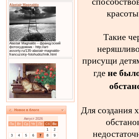
способствов
Alastair Magnaldo
красоты
Такие че
Alastair Magnaldo – французский
неряшливо
фотохудожник - http://art-
assorty.ru/135-alastair-magnaldo-
francuzskiy-fotohudozhnik.html
присущи детям
не был
где
обстан
Для создания 
Новое в блоге
обстано
Август 2026
Пн
Вт
Ср
Чт
Пт
Сб
Вс
недостаточ
1
2
3
4
5
6
7
8
9