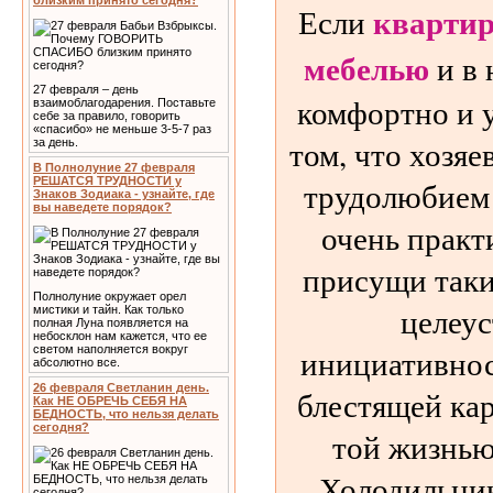
близким принято сегодня?
квартир
Если
мебелью
и в
27 февраля – день
комфортно и у
взаимоблагодарения. Поставьте
себе за правило, говорить
«спасибо» не меньше 3-5-7 раз
том, что хозя
за день.
В Полнолуние 27 февраля
РЕШАТСЯ ТРУДНОСТИ у
трудолюбием 
Знаков Зодиака - узнайте, где
вы наведете порядок?
очень практ
присущи таки
Полнолуние окружает орел
целеус
мистики и тайн. Как только
полная Луна появляется на
небосклон нам кажется, что ее
инициативнос
светом наполняется вокруг
абсолютно все.
26 февраля Светланин день.
блестящей ка
Как НЕ ОБРЕЧЬ СЕБЯ НА
БЕДНОСТЬ, что нельзя делать
сегодня?
той жизнью,
Холодильник