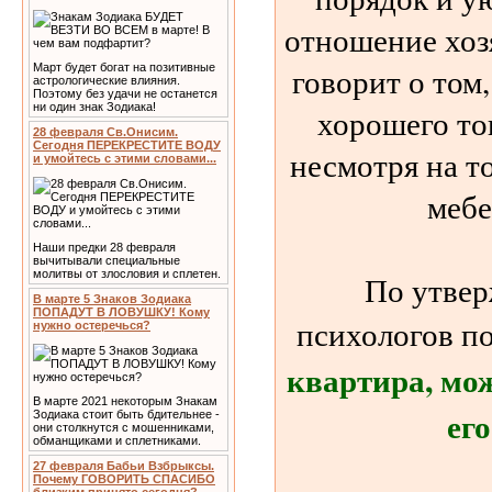
отношение хозя
говорит о том
Март будет богат на позитивные
астрологические влияния.
Поэтому без удачи не останется
ни один знак Зодиака!
хорошего то
28 февраля Св.Онисим.
Сегодня ПЕРЕКРЕСТИТЕ ВОДУ
несмотря на т
и умойтесь с этими словами...
мебе
Наши предки 28 февраля
вычитывали специальные
молитвы от злословия и сплетен.
По утве
В марте 5 Знаков Зодиака
ПОПАДУТ В ЛОВУШКУ! Кому
психологов п
нужно остеречься?
квартира, мож
В марте 2021 некоторым Знакам
ег
Зодиака стоит быть бдительнее -
они столкнутся с мошенниками,
обманщиками и сплетниками.
27 февраля Бабьи Взбрыксы.
Почему ГОВОРИТЬ СПАСИБО