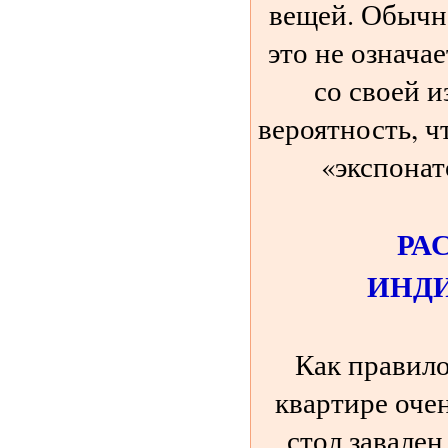
вещей. Обычно
это не означа
со своей 
вероятность, ч
«экспонат
РА
ИНД
Как правило
квартире оче
стол завален