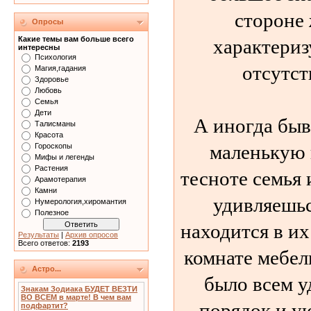
стороне 
Опросы
характериз
Какие темы вам больше всего
интересны
Психология
отсутст
Магия,гадания
Здоровье
Любовь
Семья
Дети
А иногда быва
Талисманы
Красота
маленькую 
Гороскопы
Мифы и легенды
Растения
тесноте семья 
Арамотерапия
Камни
удивляешьс
Нумерология,хиромантия
Полезное
находится в их
Результаты
|
Архив опросов
Всего ответов:
2193
комнате мебел
Астро...
было всем у
Знакам Зодиака БУДЕТ ВЕЗТИ
ВО ВСЕМ в марте! В чем вам
порядок и у
подфартит?