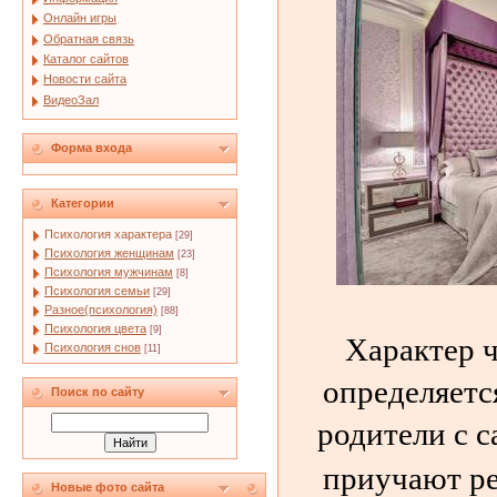
Онлайн игры
Обратная связь
Каталог сайтов
Новости сайта
ВидеоЗал
Форма входа
Категории
Психология характера
[29]
Психология женщинам
[23]
Психология мужчинам
[8]
Психология семьи
[29]
Разное(психология)
[88]
Психология цвета
[9]
Характер ч
Психология снов
[11]
определяетс
Поиск по сайту
родители с с
приучают р
Новые фото сайта