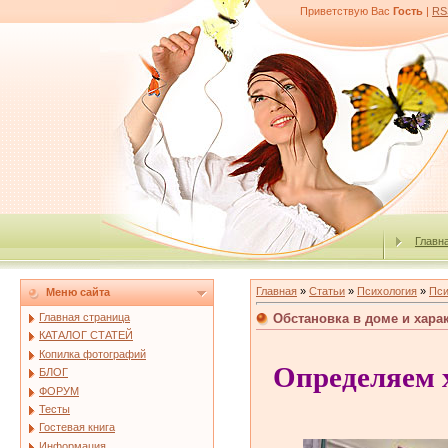
Приветствую Вас
Гость
|
RS
Главн
Главная
»
Статьи
»
Психология
»
Пси
Меню сайта
Обстановка в доме и хара
Главная страница
КАТАЛОГ СТАТЕЙ
Копилка фотографий
Определяем 
БЛОГ
ФОРУМ
Тесты
Гостевая книга
Информация