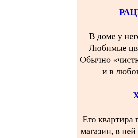
РА
В доме у не
Любимые цве
Обычно «чистю
и в любо
Его квартира 
магазин, в не