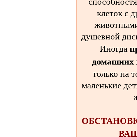
способностя
клеток с 
животными 
душевной дисг
п
Иногда
домашних 
только на т
маленькие дет
ОБСТАНОВК
ВАШ