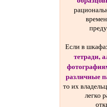
рациональ
времен
преду
Если в шкаф
тетради, 
фотографиям
различные п
то их владель
легко 
отк