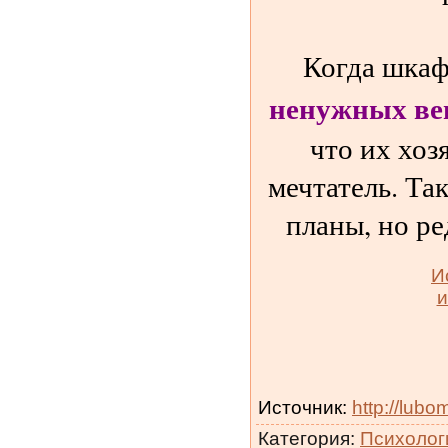
Когда шка
ненужных ве
что их хоз
мечтатель. Та
планы, но р
И
и
Источник
:
http://lubo
Категория
:
Психолог