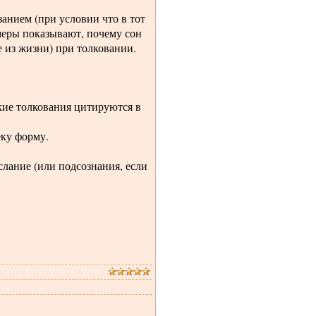
анием (при условии что в тот
меры показывают, почему сон
е из жизни) при толковании.
кие толкования цитируются в
еку форму.
слание (или подсознания, если