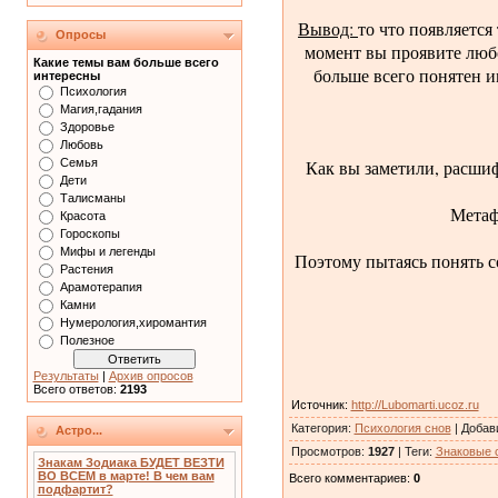
Вывод:
то что появляется
Опросы
момент вы проявите любо
Какие темы вам больше всего
больше всего понятен и
интересны
Психология
Магия,гадания
Здоровье
Любовь
Как вы заметили, расшиф
Семья
Дети
Талисманы
Метаф
Красота
Гороскопы
Мифы и легенды
Поэтому пытаясь понять со
Растения
Арамотерапия
Камни
Нумерология,хиромантия
Полезное
Результаты
|
Архив опросов
Всего ответов:
2193
Источник
:
http://Lubomarti.ucoz.ru
Категория
:
Психология снов
|
Добав
Астро...
Просмотров
:
1927
|
Теги
:
Знаковые 
Знакам Зодиака БУДЕТ ВЕЗТИ
ВО ВСЕМ в марте! В чем вам
Всего комментариев
:
0
подфартит?