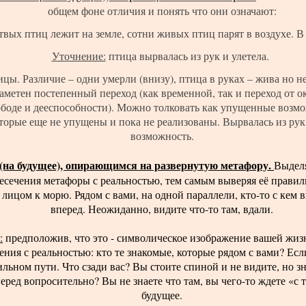
общем фоне отличия и понять что они означают:
вых птиц лежит на земле, сотни живых птиц парят в воздухе. В 
Уточнение:
птица вырвалась из рук и улетела.
ицы. Различие – одни умерли (внизу), птица в руках – жива но не 
Заметен постепенный переход (как временной, так и переход от 
ободе и дееспособности). Можно толковать как упущенные возмо
которые еще не упущены и пока не реализованы. Вырвалась из рук
возможность.
 (на будущее), опирающимся на развернутую метафору.
Выделя
есечения метафоры с реальностью, тем самым выверяя её правиль
, лицом к морю. Рядом с вами, на одной параллели, кто-то с кем
вперед. Неожиданно, видите что-то там, вдали.
:
предположив, что это - символическое изображение вашей жизн
ния с реальностью: кто те знакомые, которые рядом с вами? Есл
льном пути. Что сзади вас? Вы стоите спиной и не видите, но зн
ред вопросительно? Вы не знаете что там, вы чего-то ждете «с 
будущее.