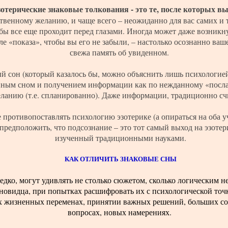
отерические знаковые толкования - это те, после которых в
бственному желанию, и чаще всего – неожиданно для вас самих и 
бы все еще проходит перед глазами. Иногда может даже возникну
ле «показа», чтобы вы его не забыли, – настолько осознанно ва
свежа память об увиденном.
й сон (который казалось бы, можно объяснить лишь психологие
нным сном и получением информации как по нежданному «послан
еланию (т.е. спланированно). Даже информации, традиционно 
е противопоставлять психологию эзотерике (а опираться на оба у
предположить, что подсознание – это тот самый выход на эзотер
изученный традиционными науками.
КАК ОТЛИЧИТЬ ЗНАКОВЫЕ СНЫ
едко, могут удивлять не столько сюжетом, сколько логическим н
овидца, при попытках расшифровать их с психологической точк
х жизненных переменах, принятии важных решений, больших со
вопросах, новых намерениях.