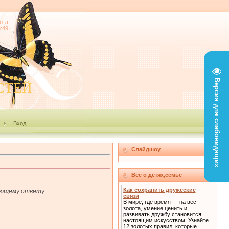
ота
6:49
Версия для слабовидящих
СТЕЙ
Вход
Слайдшоу
Все о детях,семье
Как сохранить дружеские
ующему ответу...
связи
В мире, где время — на вес
золота, умение ценить и
развивать дружбу становится
настоящим искусством. Узнайте
12 золотых правил, которые