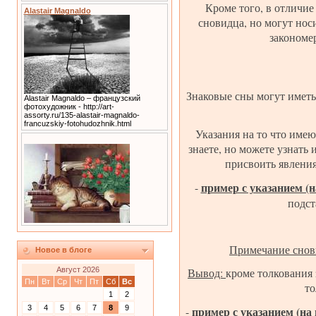
Кроме того, в отличи
Alastair Magnaldo
сновидца, но могут нос
закономе
Знаковые сны могут иметь
Alastair Magnaldo – французский
фотохудожник - http://art-
assorty.ru/135-alastair-magnaldo-
francuzskiy-fotohudozhnik.html
Указания на то что имею
знаете, но можете узнать 
присвоить явлени
пример с указанием (
-
подст
Примечание снов
Новое в блоге
Вывод:
кроме толкования 
Август 2026
Пн
Вт
Ср
Чт
Пт
Сб
Вс
то
1
2
пример с указанием (на
3
4
5
6
7
8
9
-