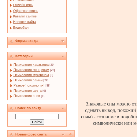
Онлайн игры
Обратная связь
Каталог сайтов
Новости сайта
ВидеоЗал
Форма входа
Категории
Психология характера
[29]
Психология женщинам
[23]
Психология мужчинам
[8]
Психология семьи
[29]
Разное(психология)
[88]
Психология цвета
[9]
Психология снов
[11]
Знаковые сны можно отн
Поиск по сайту
сделать вывод, похожий
снам) - сознание в подоб
символически или ме
Новые фото сайта