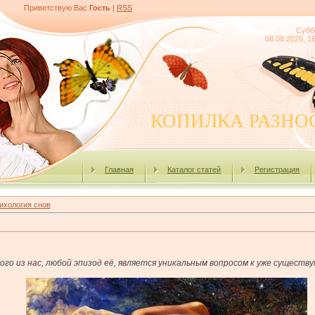
Приветствую Вас
Гость
|
RSS
Субб
08.08.2026, 1
КОПИЛКА РАЗНО
Главная
Каталог статей
Регистрация
ихология снов
ого из нас, любой эпизод её, является уникальным вопросом к уже существ