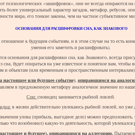
е от психологических «зашифровок», они не всегда опираются н
ить более универсальный характер загадок, метафор, ребусов, 
рности мира, его тонкие законы, чем на частное субъективное м
ОСНОВАНИЯ ДЛЯ РАСШИФРОВКИ СНА, КАК ЗНАКОВОГО
 отношение к будущим событиям, и в этом случае на то есть кон
умения его заметить и расшифровать).
тся основания для расшифровки сна, как Знакового, всегда прису
из сна, будет опираться на уже известное и понятное вам, чтобы 
ям и объектам (или временным и пространственным интервалам)
на настоящее или будущее событие)
опирающимся на аналог
,
авляем в предложенную метафору аналогичное значение из наш
Сон:
сновидец занимается рыбной ловлей.
идца:
в жизни действительно увлекаюсь рыбной ловлей, но уже д
значения улова (прибыль, выгодное дело) можно предположить, 
лько что возобновил) какую-то деятельность, которой увлекался 
 настоящее и будущее), опирающимся на аллегорию.
Пытаемся 