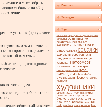
а понимание и мыслеобразы
Полезное
опирающихся больше на общие
ировоззрение.
Закладки
Tags
кретные указания (при условии
иллюзии
народная медицина
кино
розы
питание
фильмы
богатство
выбор
авокадо
тствуют: то, о чем вы еще не
индийский фильм
кулинария
собачки
вы могли провести параллель и
видео
женщина
, понятный вам смысл.
Дом
цветы
беременность
Близнецы
подарки
фото
Натюрморт
ию.
Значит, при расшифровке,
карнавал
скульптуры
мороженое
ей жизни:
музеи
аквамарин
кошки
амстердама
Агорафобия
Норвегия
мужчина
аборт
блины
Магнолия
авно этого не делал.
художники
что сновидец возобновит (или
двери
Пасха
новогодний стол
апельсин
бирюза
развитие
ранее.
бедность
Ангел-
арбуз
счастье
Хранитель
portable
core
PRO
выделить общее, найти в этом
Suite
graphics
image
Acronis
True