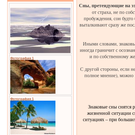
Сны, претендующие на эз
от страха, не по со
пробуждения, сон будто 
выталкивают сразу же пос
Иными словами, знаковы
иногда граничит с осозна
и по собственному ж
Фотография 1
С другой стороны, если н
полное мнение), можно 
Фотография 1
Знаковые сны снятся р
жизненной ситуации сн
ситуациях – при больши