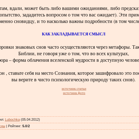
 там, вдали, может быть либо вашими ожиданиями, либо предсказ
пытство, зададитесь вопросом о том что вас ожидает). Эти при
менно сновидцу, и то насколько важны подробности (в том числ
КАК ЗАКЛАДЫВАЕТСЯ СМЫСЛ
ровки знаковых снов часто осуществляются через метафоры. Та
Библии, не говоря уже о том, что во всех культурах,
ора – форма облачения вселенской мудрости в доступную челов
н , ставьте себя на место Сознания, которое зашифровало это по
вы верите в чисто психологическую природу таких снов).
источник статьи
источник фото
ил
:
Lubochka
(05.04.2012)
сны
|
Рейтинг
:
5.0
/
2