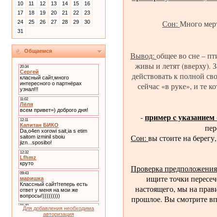
10
11
12
13
14
15
16
17
18
19
20
21
22
23
Сон:
Много мерт
24
25
26
27
28
29
30
31
Общаемся
Вывод:
общее во сне – пт
живы и летят (вверху). 
действовать к полной св
сейчас «в руке», и те 
пример c указанием
-
пер
Сон:
вы стоите на берегу
Проверка предположения
ищите точки пересече
настоящего, мы на прави
прошлое. Вы смотрите впе
Для добавления необходима
авторизация