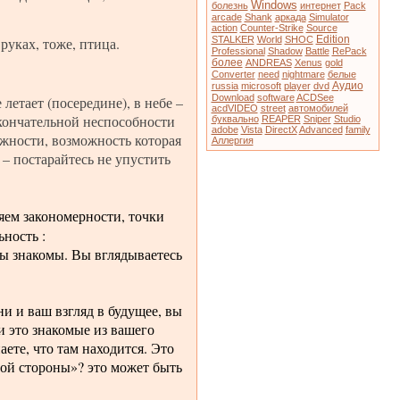
Windows
болезнь
интернет
Pack
arcade
Shank
аркада
Simulator
action
Counter-Strike
Source
Edition
руках, тоже, птица.
STALKER
World
SHOC
Professional
Shadow
Battle
RePack
более
ANDREAS
Xenus
gold
Converter
need
nightmare
белые
Аудио
russia
microsoft
player
dvd
Download
software
ACDSee
летает (посередине), в небе –
acdVIDEO
street
автомобилей
окончательной неспособности
буквально
REAPER
Sniper
Studio
adobe
Vista
DirectX
Advanced
family
жности, возможность которая
Аллергия
 – постарайтесь не упустить
ем закономерности, точки
ность :
 вы знакомы. Вы вглядываетесь
и и ваш взгляд в будущее, вы
и это знакомые из вашего
аете, что там находится. Это
той стороны»? это может быть