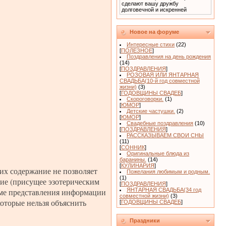
сделают вашу дружбу
долговечной и искренней
Новое на форуме
Интересные стихи
(22)
[
ПОЛЕЗНОЕ
]
Поздравления на день рождения
(14)
[
ПОЗДРАВЛЕНИЯ
]
РОЗОВАЯ ИЛИ ЯНТАРНАЯ
СВАДЬБА(10-й год совместной
жизни)
(3)
[
ГОДОВЩИНЫ СВАДЕБ
]
Скороговорки.
(1)
[
ЮМОР
]
Детские частушки.
(2)
[
ЮМОР
]
Свадебные поздравления
(10)
[
ПОЗДРАВЛЕНИЯ
]
РАССКАЗЫВАЕМ СВОИ СНЫ
(11)
[
СОННИК
]
Оригинальные блюда из
баранины.
(14)
[
КУЛИНАРИЯ
]
 их содержание не позволяет
Пожелания любимым и родным.
(1)
ние (присущее эзотерическим
[
ПОЗДРАВЛЕНИЯ
]
роме представления информации
ЯНТАРНАЯ СВАДЬБА(34 год
совместной жизни)
(3)
которые нельзя объяснить
[
ГОДОВЩИНЫ СВАДЕБ
]
Праздники