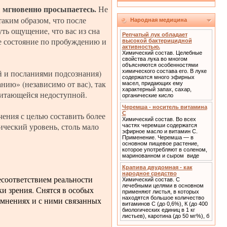
ы мгновенно просыпаетесь.
Не
таким образом, что после
Народная медицина
ть ощущение, что вас из сна
Репчатый лук обладает
ше состояние по пробуждению и
высокой бактерицидной
активностью.
Химический состав. Целебные
свойства лука во многом
объясняются особенностями
й и посланиями подсознания)
химического состава его. В луке
содержатся много эфирных
ию» (независимо от вас), так
масел, придающих ему
характерный запах, сахар,
считающейся недоступной.
органические кисло
Черемша - носитель витамина
С
чения с целью составить более
Химический состав. Во всех
ический уровень, столь мало
частях черемши содержатся
эфирное масло и витамин С.
Применение. Черемша — в
основном пищевое растение,
которое употребляют в соленом,
маринованном и сыром виде
Крапива двудомная - как
народное средство
есоответствием реальности
Химический состав. С
лечебными целями в основном
и зрения. Снятся в особых
применяют листья, в которых
находятся большое количество
мнениях и с ними связанных
витаминов С (до 0,6%), К (до 400
биологических единиц в 1 кг
листьев), каротина (до 50 мг%), б