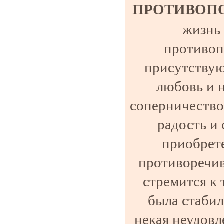
ПРОТИВОП
жизнь 
противоп
присутствую
любовь и 
соперничество,
радость и 
приобрете
противоречив
стремится к 
была стабил
некая неудовл