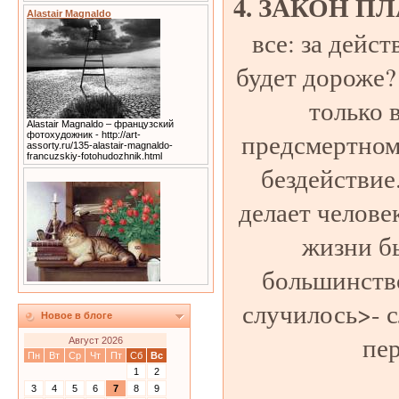
4. ЗАКОН ПЛ
Alastair Magnaldo
все: за дейст
будет дороже?
только 
Alastair Magnaldo – французский
предсмертном 
фотохудожник - http://art-
assorty.ru/135-alastair-magnaldo-
francuzskiy-fotohudozhnik.html
бездействие
делает челове
жизни б
большинство
случилось>- 
Новое в блоге
пер
Август 2026
Пн
Вт
Ср
Чт
Пт
Сб
Вс
1
2
3
4
5
6
7
8
9