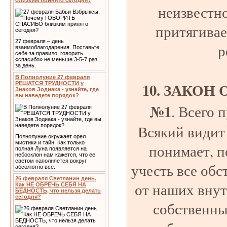
близким принято сегодня?
неизвестн
притягива
27 февраля – день
р
взаимоблагодарения. Поставьте
себе за правило, говорить
«спасибо» не меньше 3-5-7 раз
за день.
В Полнолуние 27 февраля
10. ЗАКОН
РЕШАТСЯ ТРУДНОСТИ у
Знаков Зодиака - узнайте, где
вы наведете порядок?
№1
. Всего 
Всякий видит
Полнолуние окружает орел
мистики и тайн. Как только
понимает, п
полная Луна появляется на
небосклон нам кажется, что ее
светом наполняется вокруг
учесть все обс
абсолютно все.
26 февраля Светланин день.
от наших внут
Как НЕ ОБРЕЧЬ СЕБЯ НА
БЕДНОСТЬ, что нельзя делать
сегодня?
собственны