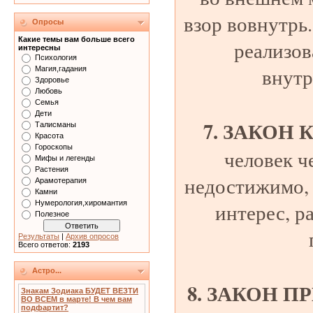
взор вовнутрь
Опросы
Какие темы вам больше всего
реализо
интересны
Психология
внутр
Магия,гадания
Здоровье
Любовь
Семья
Дети
7. ЗАКОН
Талисманы
Красота
Гороскопы
человек че
Мифы и легенды
Растения
недостижимо, 
Арамотерапия
Камни
Нумерология,хиромантия
интерес, р
Полезное
Результаты
|
Архив опросов
Всего ответов:
2193
Астро...
8. ЗАКОН 
Знакам Зодиака БУДЕТ ВЕЗТИ
ВО ВСЕМ в марте! В чем вам
подфартит?