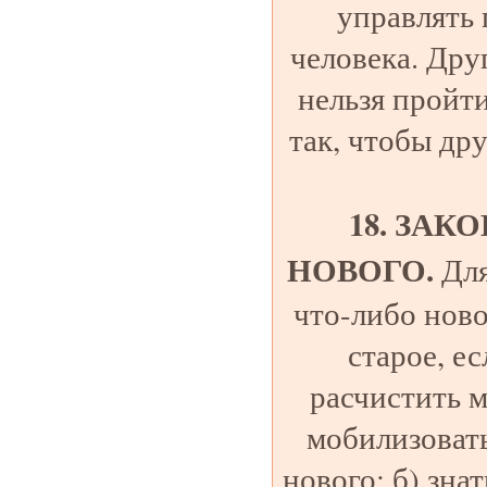
управлять 
человека. Дру
нельзя пройти
так, чтобы др
18. ЗА
НОВОГО.
Для
что-либо ново
старое, е
расчистить м
мобилизовать
нового; б).зна