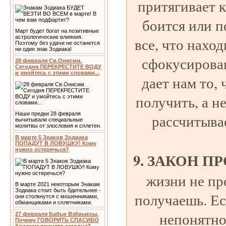
притягивает к
боится или п
Март будет богат на позитивные
астрологические влияния.
все, что наход
Поэтому без удачи не останется
ни один знак Зодиака!
сфокусирова
28 февраля Св.Онисим.
Сегодня ПЕРЕКРЕСТИТЕ ВОДУ
и умойтесь с этими словами...
дает нам то,
получить, а не
Наши предки 28 февраля
рассчитыва
вычитывали специальные
молитвы от злословия и сплетен.
В марте 5 Знаков Зодиака
ПОПАДУТ В ЛОВУШКУ! Кому
нужно остеречься?
9. ЗАКОН П
жизни не пр
В марте 2021 некоторым Знакам
Зодиака стоит быть бдительнее -
получаешь. Ес
они столкнутся с мошенниками,
обманщиками и сплетниками.
непонятно
27 февраля Бабьи Взбрыксы.
Почему ГОВОРИТЬ СПАСИБО