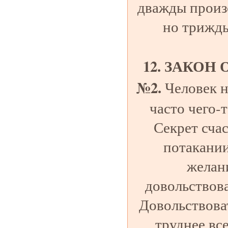
дважды произ
но трижды
12. ЗАКОН
№2.
Человек н
часто чего-т
Секрет счас
потакании
желан
довольствова
Довольствова
труднее вс