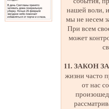
события, п
В день Светланы принято
нашей воли, и
затевать дома генеральную
уборку. Ночью 26 февраля
звездное небо помогает
мы не несем з
избавляться от порчи и сглаза.
При всем сво
может контро
с
11. ЗАКОН 
жизни часто п
от нас с
произошед
рассматрив