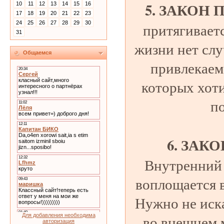
5. ЗАКОН 
10
11
12
13
14
15
16
17
18
19
20
21
22
23
24
25
26
27
28
29
30
притягивает
31
жизни нет сл
Общаемся
привлекаем 
которых хоти
по
6. ЗАК
Внутренний 
воплощается 
Нужно не иск
Для добавления необходима
во внешнем 
авторизация