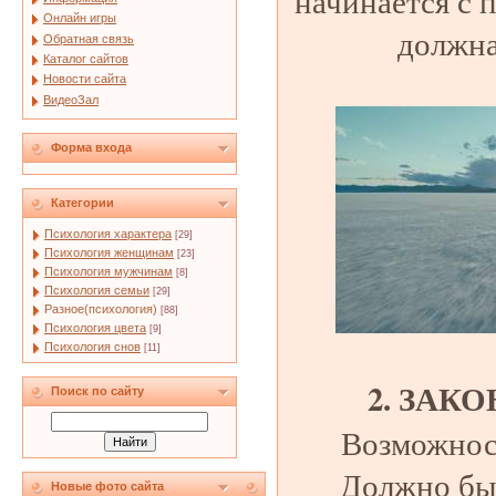
начинается с 
Онлайн игры
должна
Обратная связь
Каталог сайтов
Новости сайта
ВидеоЗал
Форма входа
Категории
Психология характера
[29]
Психология женщинам
[23]
Психология мужчинам
[8]
Психология семьи
[29]
Разное(психология)
[88]
Психология цвета
[9]
Психология снов
[11]
2. ЗАК
Поиск по сайту
Возможност
Должно бы
Новые фото сайта