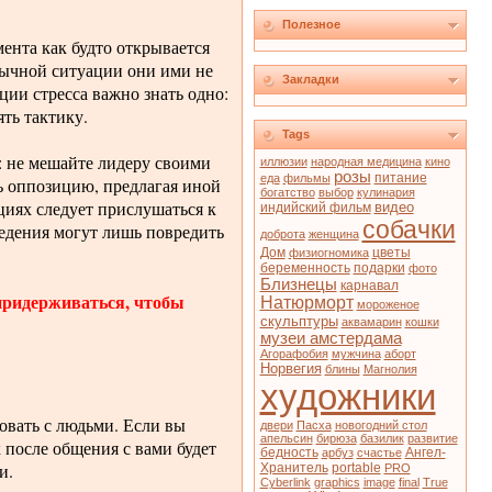
Полезное
ента как будто открывается
обычной ситуации они ими не
Закладки
ции стресса важно знать одно:
ять тактику.
Tags
: не мешайте лидеру своими
иллюзии
народная медицина
кино
розы
питание
еда
фильмы
ть оппозицию, предлагая иной
богатство
выбор
кулинария
циях следует прислушаться к
видео
индийский фильм
собачки
ведения могут лишь повредить
доброта
женщина
Дом
цветы
физиогномика
беременность
подарки
фото
Близнецы
карнавал
придерживаться, чтобы
Натюрморт
мороженое
скульптуры
аквамарин
кошки
музеи амстердама
Агорафобия
мужчина
аборт
Норвегия
блины
Магнолия
художники
овать с людьми. Если вы
двери
Пасха
новогодний стол
апельсин
бирюза
базилик
развитие
к после общения с вами будет
бедность
Ангел-
арбуз
счастье
и.
Хранитель
portable
PRO
Cyberlink
graphics
image
final
True