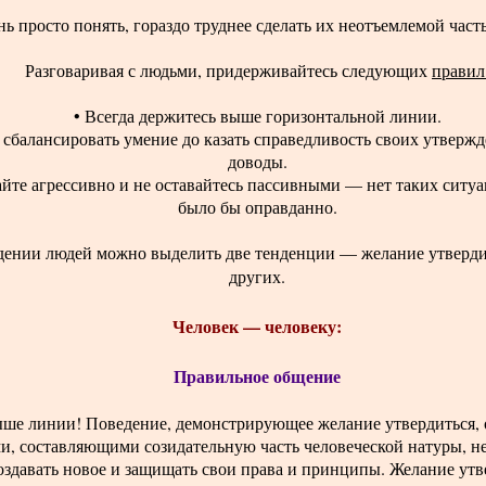
ь просто понять, гораздо труднее сделать их неотъемлемой част
Разговаривая с людьми, придерживайтесь следующих
правил
• Всегда держитесь выше горизонтальной линии.
е сбалансировать умение до казать справедливость своих утверж
доводы.
айте агрессивно и не оставайтесь пассивными — нет таких ситуа
было бы оправданно.
дении людей можно выделить две тенденции — желание утверди
других.
Человек — человеку:
Правильное общение
е линии! Поведение, демонстрирующее желание утвердиться, о
, составляющими созидательную часть человеческой натуры, н
создавать новое и защищать свои права и принципы. Желание ут