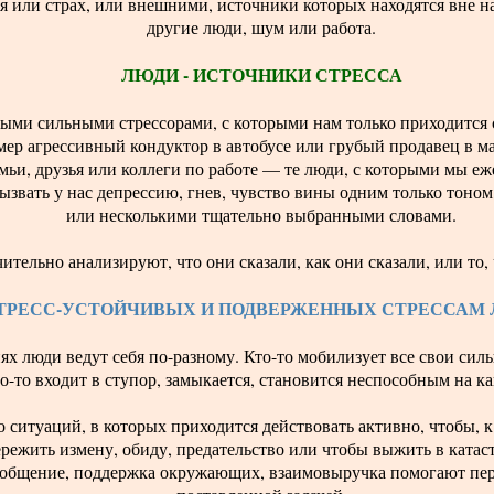
 или страх, или внешними, источники которых находятся вне на
другие люди, шум или работа.
ЛЮДИ - ИСТОЧНИКИ СТРЕССА
ыми сильными стрессорами, с которыми нам только приходится с
ер агрессивный кондуктор в автобусе или грубый продавец в ма
мьи, друзья или коллеги по работе — те люди, с которыми мы е
звать у нас депрессию, гнев, чувство вины одним только тоном,
или несколькими тщательно выбранными словами.
тельно анализируют, что они сказали, как они сказали, или то, 
ТРЕСС-УСТОЙЧИВЫХ И ПОДВЕРЖЕННЫХ СТРЕССАМ
ях люди ведут себя по-разному. Кто-то мобилизует все свои си
кто-то входит в ступор, замыкается, становится неспособным на к
 ситуаций, в которых приходится действовать активно, чтобы, 
ережить измену, обиду, предательство или чтобы выжить в катас
 общение, поддержка окружающих, взаимовыручка помогают пере