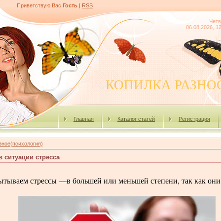
Приветствую Вас
Гость
|
RSS
Четв
06.08.2026, 1
КОПИЛКА РАЗНО
Главная
Каталог статей
Регистрация
зное(психология)
 ситуации стресса
тываем стрессы —в большей или меньшей степени, так как они 