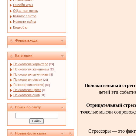
Онлайн игры
Обратная связь
Каталог сайтов
Новости сайта
ВидеоЗал
Форма входа
Категории
Психология характера
[29]
Психология женщинам
[23]
Психология мужчинам
[8]
Психология семьи
[29]
Положительный стресс
Разное(психология)
[88]
Психология цвета
детей эти событи
[9]
Психология снов
[11]
Отрицательный стресс
Поиск по сайту
тяжелые мысли сопровожда
Стрессоры — это факт
Новые фото сайта