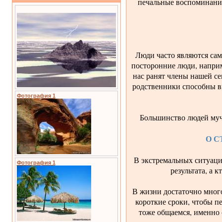
печальные воспоминания
Люди часто являются сам
посторонние люди, наприм
нас ранят члены нашей се
родственники способны вы
Фотография 1
Большинство людей мучи
О С
В экстремальных ситуаци
Фотография 1
результата, а 
В жизни достаточно много
короткие сроки, чтобы п
тоже общаемся, именно