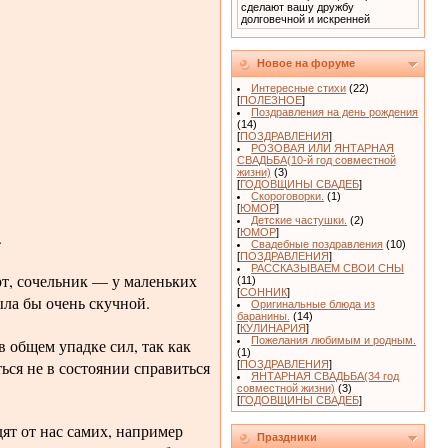
сделают вашу дружбу
долговечной и искренней
Новое на форуме
Интересные стихи
(22)
[
ПОЛЕЗНОЕ
]
Поздравления на день рождения
(14)
[
ПОЗДРАВЛЕНИЯ
]
РОЗОВАЯ ИЛИ ЯНТАРНАЯ
СВАДЬБА(10-й год совместной
жизни)
(3)
[
ГОДОВЩИНЫ СВАДЕБ
]
Скороговорки.
(1)
[
ЮМОР
]
Детские частушки.
(2)
[
ЮМОР
]
.
Свадебные поздравления
(10)
[
ПОЗДРАВЛЕНИЯ
]
РАССКАЗЫВАЕМ СВОИ СНЫ
т, сочельник — у маленьких
(11)
[
СОННИК
]
ыла бы очень скучной.
Оригинальные блюда из
баранины.
(14)
[
КУЛИНАРИЯ
]
Пожелания любимым и родным.
 общем упадке сил, так как
(1)
ся не в состоянии справиться
[
ПОЗДРАВЛЕНИЯ
]
ЯНТАРНАЯ СВАДЬБА(34 год
совместной жизни)
(3)
[
ГОДОВЩИНЫ СВАДЕБ
]
ят от нас самих, например
Праздники