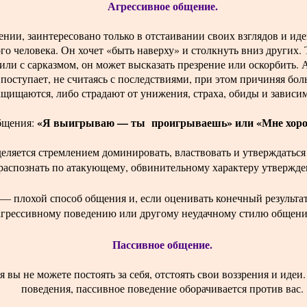
Агрессивное общение.
ении, заинтересовано только в отстаивании своих взглядов и ид
ого человека. Он хочет «быть наверху» и столкнуть вниз других.
или с сарказмом, он может высказать презрение или оскорбить.
 поступает, не считаясь с последствиями, при этом причиняя бо
ащищаются, либо страдают от унижения, страха, обиды и зависи
«Я выигрываю — ты проигрываешь» или «Мне хорош
бщения:
еляется стремлением доминировать, властвовать и утверждаться 
распознать по атакующему, обвинительному характеру утвержде
— плохой способ общения и, если оценивать конечный результат
е агрессивному поведению или другому неудачному стилю общен
Пассивное общение.
 вы не можете постоять за себя, отстоять свои воззрения и идеи.
поведения, пассивное поведение оборачивается против вас.