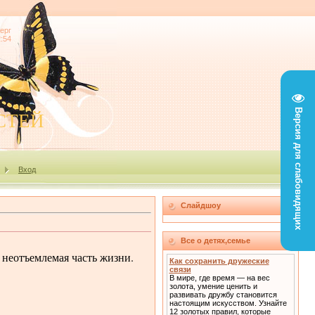
ерг
2:54
Версия для слабовидящих
СТЕЙ
Вход
Слайдшоу
Все о детях,семье
неотъемлемая часть жизни.
Как сохранить дружеские
связи
В мире, где время — на вес
золота, умение ценить и
развивать дружбу становится
настоящим искусством. Узнайте
12 золотых правил, которые