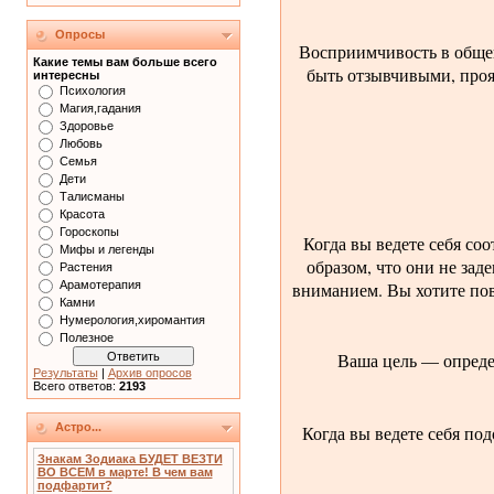
Опросы
Восприимчивость в общен
Какие темы вам больше всего
быть отзывчивыми, проя
интересны
Психология
Магия,гадания
Здоровье
Любовь
Семья
Дети
Талисманы
Красота
Гороскопы
Когда вы ведете себя со
Мифы и легенды
образом, что они не зад
Растения
вниманием. Вы хотите пов
Арамотерапия
Камни
Нумерология,хиромантия
Полезное
Ваша цель — определ
Результаты
|
Архив опросов
Всего ответов:
2193
Астро...
Когда вы ведете себя по
Знакам Зодиака БУДЕТ ВЕЗТИ
ВО ВСЕМ в марте! В чем вам
подфартит?