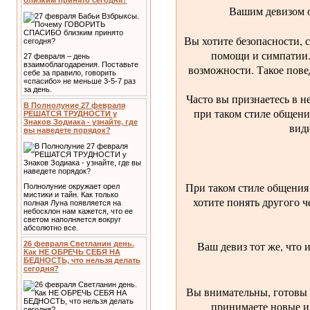
близким принято сегодня?
Вашим девизом 
Вы хотите безопасности, с
помощи и симпатии.
27 февраля – день
взаимоблагодарения. Поставьте
возможности. Такое пове
себе за правило, говорить
«спасибо» не меньше 3-5-7 раз
за день.
Часто вы признаетесь в н
В Полнолуние 27 февраля
при таком стиле общения
РЕШАТСЯ ТРУДНОСТИ у
Знаков Зодиака - узнайте, где
види
вы наведете порядок?
При таком стиле общения 
Полнолуние окружает орел
мистики и тайн. Как только
хотите понять другого 
полная Луна появляется на
небосклон нам кажется, что ее
светом наполняется вокруг
абсолютно все.
Ваш девиз тот же, что 
26 февраля Светланин день.
Как НЕ ОБРЕЧЬ СЕБЯ НА
БЕДНОСТЬ, что нельзя делать
сегодня?
Вы внимательны, готовы 
принимаете новые ид