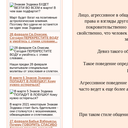
Лицо, агрессивное в общ
Март будет богат на позитивные
права и взгляды друг
астрологические влияния.
Поэтому без удачи не останется
покровительственно 
ни один знак Зодиака!
свойственно, что человек
28 февраля Св.Онисим.
з
Сегодня ПЕРЕКРЕСТИТЕ ВОДУ
и умойтесь с этими словами...
Девиз такого о
Такое поведение опред
Наши предки 28 февраля
вычитывали специальные
молитвы от злословия и сплетен.
В марте 5 Знаков Зодиака
Агрессивное поведение
ПОПАДУТ В ЛОВУШКУ! Кому
нужно остеречься?
часто ведет к еще боле
В марте 2021 некоторым Знакам
Зодиака стоит быть бдительнее -
они столкнутся с мошенниками,
При таком стиле общения
обманщиками и сплетниками.
27 февраля Бабьи Взбрыксы.
Почему ГОВОРИТЬ СПАСИБО