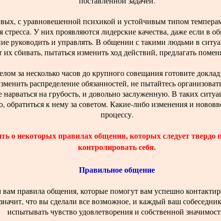
поставленной задачей.
ивых, с уравновешенной психикой и устойчивым типом темперам
я стресса. У них проявляются лидерские качества, даже если в 
ние руководить и управлять. В общении с такими людьми в ситуа
т их сбивать, пытаться изменить ход действий, предлагать помен
елом за несколько часов до крупного совещания готовите доклад
изменить распределение обязанностей, не пытайтесь организова
 нарваться на грубость, и довольно заслуженную. В таких ситуа
, обратиться к нему за советом. Какие-либо изменения и новов
процессу.
ть о некоторых правилах общения, которых следует твердо 
контролировать себя.
Правильное общение
м вам правила общения, которые помогут вам успешно контактир
 значит, что вы сделали все возможное, и каждый ваш собеседни
испытывать чувство удовлетворения и собственной значимост