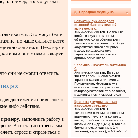
с, например, это могут быть
Народная медицина
Репчатый лук обладает
высокой бактерицидной
активностью.
Химический состав. Целебные
талкиваться. Это могут быть
свойства лука во многом
газине, но чаще сильнее всего
объясняются особенностями
химического состава его. В луке
жедневно общаемся. Некоторые
содержатся много эфирных
масел, придающих ему
 которым они с нами говорят,
характерный запах, сахар,
органические кисло
Черемша - носитель витамина
С
что они не смогли ответить.
Химический состав. Во всех
частях черемши содержатся
эфирное масло и витамин С.
Применение. Черемша — в
 ЛЮДЯХ
основном пищевое растение,
которое употребляют в соленом,
маринованном и сыром виде
лы для достижения наивысшего
Крапива двудомная - как
акие-либо действия.
народное средство
Химический состав. С
лечебными целями в основном
применяют листья, в которых
к примеру, выполнить работу в
находятся большое количество
трофе. В ситуации стресса мы
витаминов С (до 0,6%), К (до 400
биологических единиц в 1 кг
жить стресс и справиться с
листьев), каротина (до 50 мг%), б