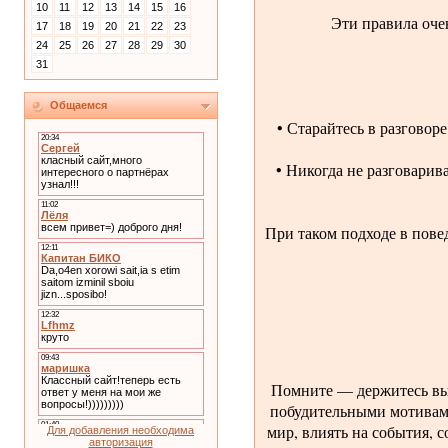
10
11
12
13
14
15
16
Эти правила очен
17
18
19
20
21
22
23
24
25
26
27
28
29
30
31
Общаемся
• Старайтесь в разговор
• Никогда не разговарив
При таком подходе в пове
Помните — держитесь выш
побудительными мотивами
мир, влиять на события, 
Для добавления необходима
авторизация