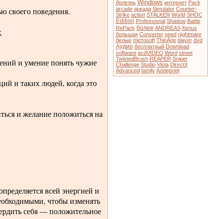
Windows
болезнь
интернет
Pack
ью своего поведения.
arcade
аркада
Simulator
Counter-
Strike
action
STALKER
World
SHOC
Edition
Professional
Shadow
Battle
более
RePack
ANDREAS
Xenus
:
большая
Converter
need
nightmare
белые
microsoft
ThinApp
player
dvd
Аудио
бесплатный
Download
software
acdVIDEO
Word
street
TwistedBrush
REAPER
Sniper
дений и умение понять чужие
Challenge
Studio
Vista
DirectX
Advanced
family
Аллергия
ций и таких людей, когда это
ться и желание положиться на
пределяется всей энергией и
еобходимыми, чтобы изменять
вердить себя — положительное