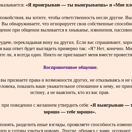
«Я проигрываю — ты выигрываешь» и «Мне пло
оказывается:
покойствия, вы хотите, чтобы ответственность несли другие. Вы 
 Вы обнаруживаете, что игнорируете свои собственные способн
дение при общении выливается в хныканье, извинения, пассивно
еудаче, перекладывая вину на других. Если вас спрашивают, хор
 ваш ответ будет выглядеть примерно так: «Я? Нет, конечно. Мне
те ли, я всегда один. Никто не приглашает меня вместе провести
Восприимчивое общение.
вы признаете права и возможности других, не отказываясь и не
человека, показать ваше уважительное отношение к нему, не при
истину, а не выяснить, кто из вас прав.
«Я выигрываю — 
и при поведении с желанием утвердить себя:
хорошо — тебе хорошо».
понять, разделить иные взгляды, проявляете способность измен
еи и готовы учиться новому. Другие, общаясь с вами, осознают