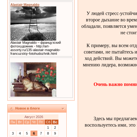
Alastair Magnaldo
У людей стресс-устойч
второе дыхание во врем
обладали, появляется уме
не стои
Alastair Magnaldo – французский
К примеру, вы всем отд
фотохудожник - http://art-
assorty.ru/135-alastair-magnaldo-
советами, не пытайтесь 
francuzskiy-fotohudozhnik.html
ход действий. Вы можете
мнению лидера, возможно
Очень важно помни
Новое в блоге
Здесь мы предлагае
Август 2026
Пн
Вт
Ср
Чт
Пт
Сб
Вс
воспользуетесь ими, это
1
2
3
4
5
6
7
8
9