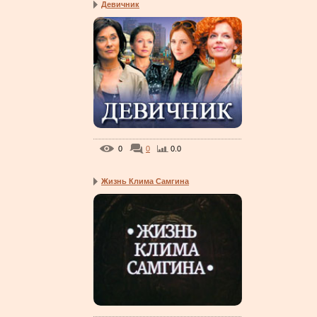
Девичник
0
0
0.0
Жизнь Клима Самгина