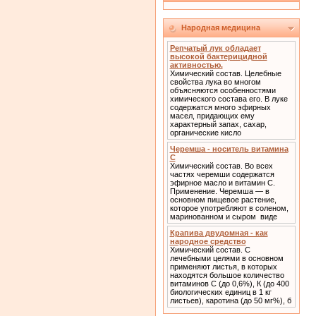
Народная медицина
Репчатый лук обладает
высокой бактерицидной
активностью.
Химический состав. Целебные
свойства лука во многом
объясняются особенностями
химического состава его. В луке
содержатся много эфирных
масел, придающих ему
характерный запах, сахар,
органические кисло
Черемша - носитель витамина
С
Химический состав. Во всех
частях черемши содержатся
эфирное масло и витамин С.
Применение. Черемша — в
основном пищевое растение,
которое употребляют в соленом,
маринованном и сыром виде
Крапива двудомная - как
народное средство
Химический состав. С
лечебными целями в основном
применяют листья, в которых
находятся большое количество
витаминов С (до 0,6%), К (до 400
биологических единиц в 1 кг
листьев), каротина (до 50 мг%), б