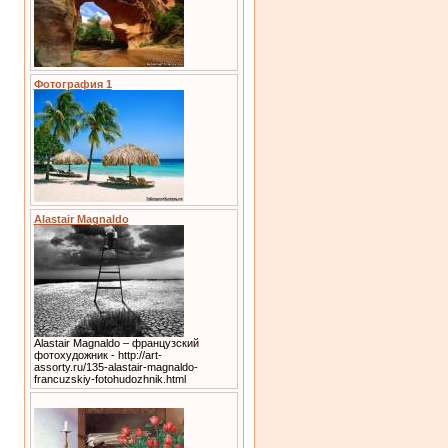
Фотография 1
Alastair Magnaldo
Alastair Magnaldo – французский
фотохудожник - http://art-
assorty.ru/135-alastair-magnaldo-
francuzskiy-fotohudozhnik.html