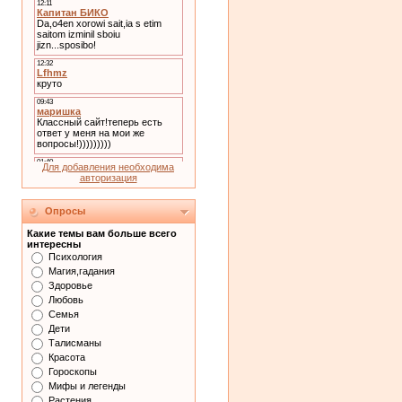
Для добавления необходима
авторизация
Опросы
Какие темы вам больше всего
интересны
Психология
Магия,гадания
Здоровье
Любовь
Семья
Дети
Талисманы
Красота
Гороскопы
Мифы и легенды
Растения