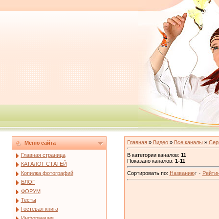
Главная
»
Видео
»
Все каналы
»
Сер
Меню сайта
В категории каналов
:
11
Главная страница
Показано каналов
:
1-11
КАТАЛОГ СТАТЕЙ
Копилка фотографий
Сортировать по
:
Названию
↑
·
Рейтин
БЛОГ
ФОРУМ
Тесты
Гостевая книга
Информация