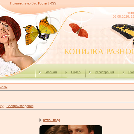
Приветствую Вас
Гость
|
RSS
Четв
06.08.2026, 1
КОПИЛКА РАЗНО
Главная
Видео
Регистрация
Вхо
иалы
гу
·
Воспроизведения
Атлантида