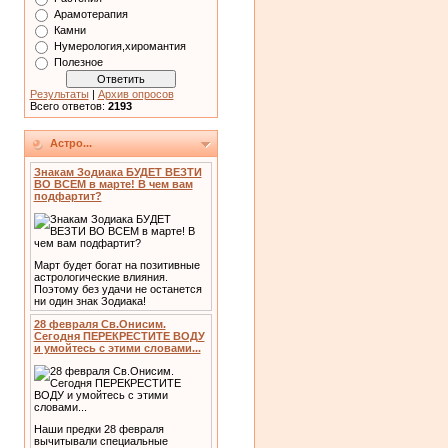
Арамотерапия
Камни
Нумерология,хиромантия
Полезное
Результаты
|
Архив опросов
Всего ответов:
2193
Астро...
Знакам Зодиака БУДЕТ ВЕЗТИ
ВО ВСЕМ в марте! В чем вам
подфартит?
Март будет богат на позитивные
астрологические влияния.
Поэтому без удачи не останется
ни один знак Зодиака!
28 февраля Св.Онисим.
Сегодня ПЕРЕКРЕСТИТЕ ВОДУ
и умойтесь с этими словами...
Наши предки 28 февраля
вычитывали специальные