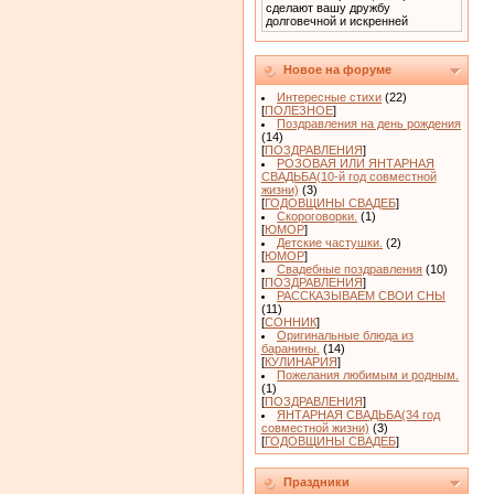
сделают вашу дружбу
долговечной и искренней
Новое на форуме
Интересные стихи
(22)
[
ПОЛЕЗНОЕ
]
Поздравления на день рождения
(14)
[
ПОЗДРАВЛЕНИЯ
]
РОЗОВАЯ ИЛИ ЯНТАРНАЯ
СВАДЬБА(10-й год совместной
жизни)
(3)
[
ГОДОВЩИНЫ СВАДЕБ
]
Скороговорки.
(1)
[
ЮМОР
]
Детские частушки.
(2)
[
ЮМОР
]
Свадебные поздравления
(10)
[
ПОЗДРАВЛЕНИЯ
]
РАССКАЗЫВАЕМ СВОИ СНЫ
(11)
[
СОННИК
]
Оригинальные блюда из
баранины.
(14)
[
КУЛИНАРИЯ
]
Пожелания любимым и родным.
(1)
[
ПОЗДРАВЛЕНИЯ
]
ЯНТАРНАЯ СВАДЬБА(34 год
совместной жизни)
(3)
[
ГОДОВЩИНЫ СВАДЕБ
]
Праздники