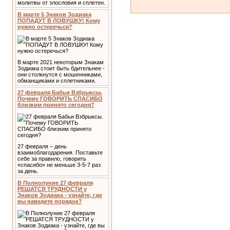
молитвы от злословия и сплетен.
В марте 5 Знаков Зодиака
ПОПАДУТ В ЛОВУШКУ! Кому
нужно остеречься?
В марте 2021 некоторым Знакам
Зодиака стоит быть бдительнее -
они столкнутся с мошенниками,
обманщиками и сплетниками.
27 февраля Бабьи Взбрыксы.
Почему ГОВОРИТЬ СПАСИБО
близким принято сегодня?
27 февраля – день
взаимоблагодарения. Поставьте
себе за правило, говорить
«спасибо» не меньше 3-5-7 раз
за день.
В Полнолуние 27 февраля
РЕШАТСЯ ТРУДНОСТИ у
Знаков Зодиака - узнайте, где
вы наведете порядок?