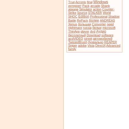
Windows
True
Acronis
final
интернет
Pack
arcade
Shank
аркада
Simulator
action
Counter-
Strike
Source
STALKER
World
Edition
SHOC
Professional
Shadow
более
Battle
RePack
ANDREAS
Xenus
большая
Converter
need
nightmare
russia
белые
microsoft
Аудио
ThinApp
player
dvd
бесплатный
Download
software
acdVIDEO
street
автомобилей
TwistedBrush
буквально
REAPER
Sniper
adobe
Vista
DirectX
Advanced
family