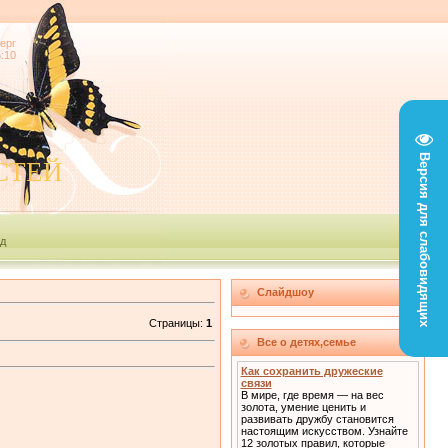
ерг
5:10
Версия для слабовидящих
СТЕЙ
д
Слайдшоу
Страницы
:
1
Все о детях,семье
Как сохранить дружеские
связи
В мире, где время — на вес
золота, умение ценить и
развивать дружбу становится
настоящим искусством. Узнайте
12 золотых правил, которые