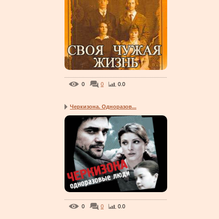
0
0
0.0
Черкизона. Одноразов...
0
0
0.0