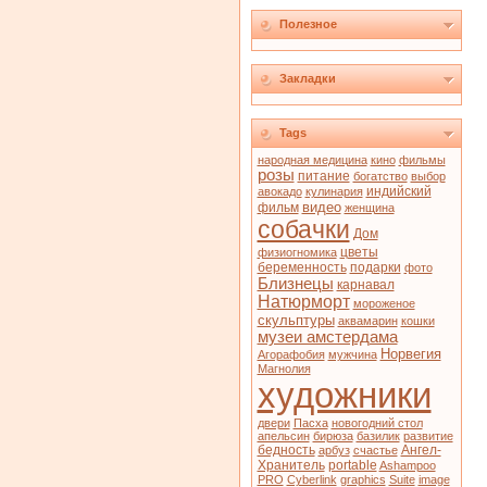
Полезное
Закладки
Tags
народная медицина
кино
фильмы
розы
питание
богатство
выбор
индийский
авокадо
кулинария
видео
фильм
женщина
собачки
Дом
цветы
физиогномика
беременность
подарки
фото
Близнецы
карнавал
Натюрморт
мороженое
скульптуры
аквамарин
кошки
музеи амстердама
Норвегия
Агорафобия
мужчина
Магнолия
художники
двери
Пасха
новогодний стол
апельсин
бирюза
базилик
развитие
бедность
Ангел-
арбуз
счастье
Хранитель
portable
Ashampoo
PRO
Cyberlink
graphics
Suite
image