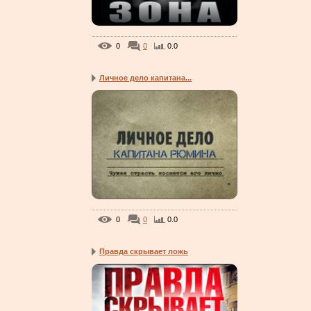
0
0
0.0
Личное дело капитана...
0
0
0.0
Правда скрывает ложь