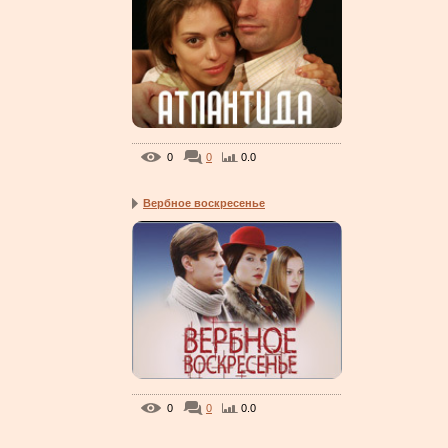
0
0
0.0
Вербное воскресенье
0
0
0.0