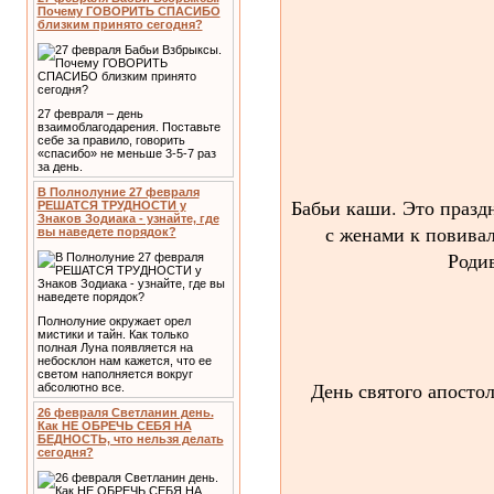
Почему ГОВОРИТЬ СПАСИБО
близким принято сегодня?
27 февраля – день
взаимоблагодарения. Поставьте
себе за правило, говорить
«спасибо» не меньше 3-5-7 раз
за день.
В Полнолуние 27 февраля
Бабьи каши. Это празд
РЕШАТСЯ ТРУДНОСТИ у
Знаков Зодиака - узнайте, где
с женами к повивал
вы наведете порядок?
Родив
Полнолуние окружает орел
мистики и тайн. Как только
полная Луна появляется на
небосклон нам кажется, что ее
светом наполняется вокруг
День святого апосто
абсолютно все.
26 февраля Светланин день.
Как НЕ ОБРЕЧЬ СЕБЯ НА
БЕДНОСТЬ, что нельзя делать
сегодня?