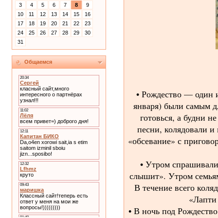
3
4
5
6
7
8
9
10
11
12
13
14
15
16
17
18
19
20
21
22
23
24
25
26
27
28
29
30
31
Общаемся
• Рождество — один и
января) были самым д
готовься, а будни н
песни, колядовали и 
«обсевание» с пригово
• Утром спрашивали:
слышит». Утром семьям
В течение всего коляд
«Лапти
• В ночь под Рождеств