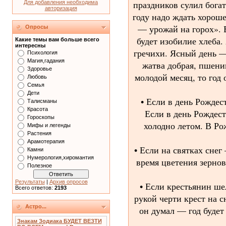
праздников сулил богат
Для добавления необходима
авторизация
году надо ждать хороше
— урожай на горох». В
Опросы
будет изобилие хлеба
Какие темы вам больше всего
интересны
гречихи. Ясный день — 
Психология
Магия,гадания
жатва добрая, пшени
Здоровье
молодой месяц, то год 
Любовь
Семья
Дети
• Если в день Рождес
Талисманы
Красота
Если в день Рождест
Гороскопы
холодно летом. В Ро
Мифы и легенды
Растения
Арамотерапия
• Если на святках сне
Камни
Нумерология,хиромантия
время цветения зерно
Полезное
Результаты
|
Архив опросов
• Если крестьянин ше
Всего ответов:
2193
рукой черти крест на с
Астро...
он думал — год будет
Знакам Зодиака БУДЕТ ВЕЗТИ