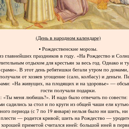
(День в народном календаре)
• Рождественские морозы.
з главнейших праздников в году. «На Рождество и Солнц
лительным отдыхом для крестьян за весь год. Однако и т
е срами». В этот день ребятишки бегали утром по домами
получали от хозяев угощение (сало, колбасу) и деньги. 
рами: «На живущих, на плодящих и на здоровье» — обсып
гости получали подарки.
 «Ты меня любишь?». И надо было отвечать по совести: 
и садились за стол и по круги из общей чаши ели кутью
ного периода (с 7 по 19 января) нельзя было ни шить, ни
 плести — родится кривой; шить на Рождество — уродитс
о хорошей приметой считался иней: большой иней в перв