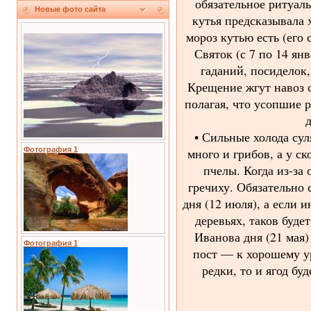
обязательное ритуал
Новые фото сайта
кутья предсказывала 
мороз кутью есть (его 
Святок (с 7 по 14 ян
гаданий, посиделок,
Крещение жгут навоз с
полагая, что усопшие р
д
• Сильные холода сул
много и грибов, а у с
Фотография 1
пчелы. Когда из-за 
гречиху. Обязательно 
дня (12 июля), а если 
деревьях, таков буде
Иванова дня (21 мая)
Фотография 1
пост — к хорошему у
редки, то и ягод бу