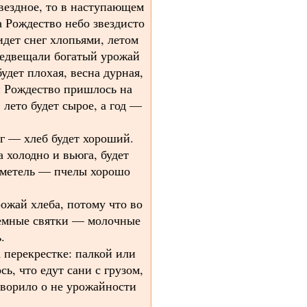
звездное, то в наступающем
а Рождество небо звездисто
идет снег хлопьями, летом
редвещали богатый урожай
удет плохая, весна дурная,
и Рождество пришлось на
 лето будет сырое, а год —
ег — хлеб будет хороший.
а холодно и вьюга, будет
и метель — пчелы хорошо
ожай хлеба, потому что во
Темные святки — молочные
.
а перекрестке: палкой или
ь, что едут сани с грузом,
оворило о не урожайности