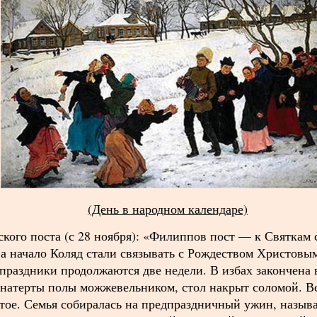
(День в народном календаре)
кого поста (с 28 ноября): «Филиппов пост — к Святкам с
а начало Коляд стали связывать с Рождеством Христовым.
праздники продолжаются две недели. В избах закончена
 натерты полы можжевельником, стол накрыт соломой. Вс
стое. Семья собиралась на предпраздничный ужин, называ