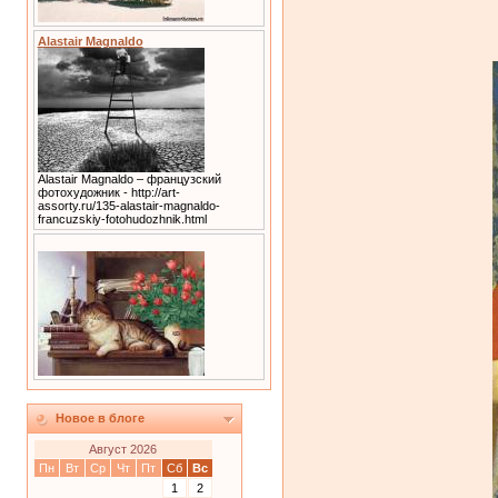
Alastair Magnaldo
Alastair Magnaldo – французский
фотохудожник - http://art-
assorty.ru/135-alastair-magnaldo-
francuzskiy-fotohudozhnik.html
Новое в блоге
Август 2026
Пн
Вт
Ср
Чт
Пт
Сб
Вс
1
2