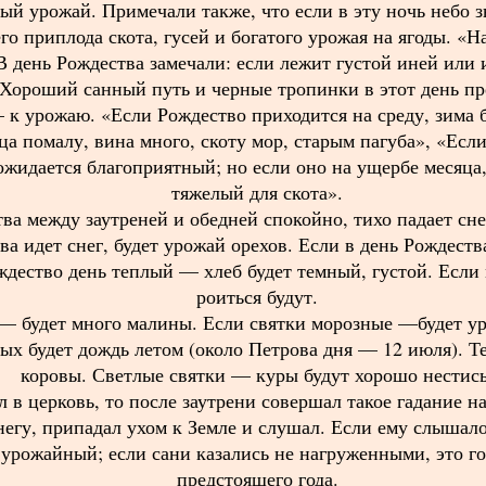
ый урожай. Примечали также, что если в эту ночь небо 
го приплода скота, гусей и богатого урожая на ягоды. «Н
 день Рождества замечали: если лежит густой иней или 
. Хороший санный путь и черные тропинки в этот день п
к урожаю. «Если Рождество приходится на среду, зима б
ца помалу, вина много, скоту мор, старым пагуба», «Есл
ожидается благоприятный; но если оно на ущербе месяца,
тяжелый для скота».
тва между заутреней и обедней спокойно, тихо падает сн
ва идет снег, будет урожай орехов. Если в день Рождеств
ждество день теплый — хлеб будет темный, густой. Есл
роиться будут.
г — будет много малины. Если святки морозные —будет ур
вых будет дождь летом (около Петрова дня — 12 июля). 
коровы. Светлые святки — куры будут хорошо нестись
л в церковь, то после заутрени совершал такое гадание н
негу, припадал ухом к Земле и слушал. Если ему слышалос
 урожайный; если сани казались не нагруженными, это г
предстоящего года.