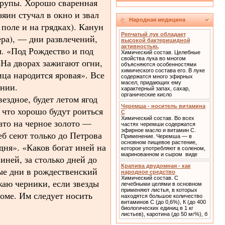
крупы. Хорошо сваренная
зяин стучал в окно и звал
Народная медицина
 поле и на грядках). Канун
Репчатый лук обладает
ера), — дни развлечений,
высокой бактерицидной
активностью.
ы. «Под Рождество и под
Химический состав. Целебные
свойства лука во многом
«На дворах зажигают огни,
объясняются особенностями
химического состава его. В луке
ица народится яровая». Все
содержатся много эфирных
масел, придающих ему
ании.
характерный запах, сахар,
органические кисло
ездное, будет летом ягод
Черемша - носитель витамина
 что хорошо будут роиться
С
Химический состав. Во всех
гато на черное золото —
частях черемши содержатся
эфирное масло и витамин С.
еб сеют только до Петрова
Применение. Черемша — в
основном пищевое растение,
дня». «Каков богат иней на
которое употребляют в соленом,
маринованном и сыром виде
 иней, за столько дней до
Крапива двудомная - как
ные дни в рождественский
народное средство
Химический состав. С
аю черники, если звезды
лечебными целями в основном
применяют листья, в которых
доме. Им следует носить
находятся большое количество
витаминов С (до 0,6%), К (до 400
биологических единиц в 1 кг
листьев), каротина (до 50 мг%), б