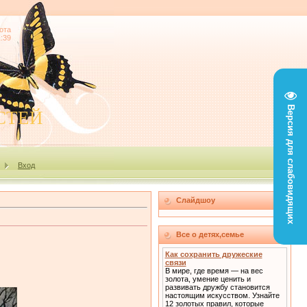
ота
1:39
Версия для слабовидящих
СТЕЙ
Вход
Слайдшоу
Все о детях,семье
Как сохранить дружеские
связи
В мире, где время — на вес
золота, умение ценить и
развивать дружбу становится
настоящим искусством. Узнайте
12 золотых правил, которые