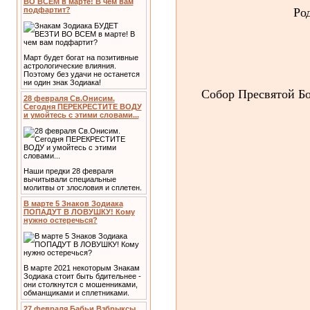
ВО ВСЕМ в марте! В чем вам
Ро
подфартит?
Март будет богат на позитивные
астрологические влияния.
Поэтому без удачи не останется
ни один знак Зодиака!
Собор Пресвятой Бо
28 февраля Св.Онисим.
Сегодня ПЕРЕКРЕСТИТЕ ВОДУ
и умойтесь с этими словами...
Наши предки 28 февраля
вычитывали специальные
молитвы от злословия и сплетен.
В марте 5 Знаков Зодиака
ПОПАДУТ В ЛОВУШКУ! Кому
нужно остеречься?
В марте 2021 некоторым Знакам
Зодиака стоит быть бдительнее -
они столкнутся с мошенниками,
обманщиками и сплетниками.
27 февраля Бабьи Взбрыксы.