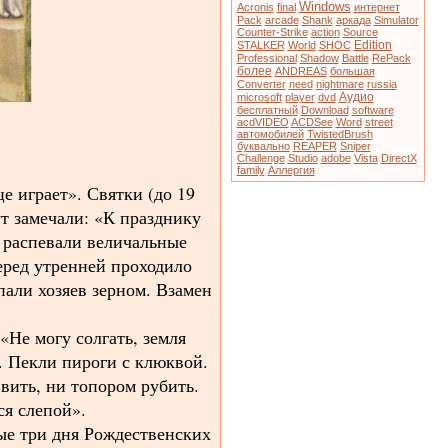
Windows
Acronis
final
интернет
Pack
arcade
Shank
аркада
Simulator
Counter-Strike
action
Source
Edition
STALKER
World
SHOC
Professional
Shadow
Battle
RePack
более
ANDREAS
большая
Converter
need
nightmare
russia
Аудио
microsoft
player
dvd
бесплатный
Download
software
acdVIDEO
ACDSee
Word
street
автомобилей
TwistedBrush
буквально
REAPER
Sniper
Challenge
Studio
adobe
Vista
DirectX
family
Аллергия
е играет». Святки (до 19
ут замечали: «К празднику
, распевали величальные
Перед утренней проходило
али хозяев зерном. Взамен
«Не могу солгать, земля
. Пекли пироги с клюквой.
 вить, ни топором рубить.
я слепой».
ые три дня Рождественских