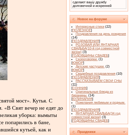
сделают вашу дружбу
долговечной и искренней
Новое на форуме
Интересные стихи
(22)
[
ПОЛЕЗНОЕ
]
Поздравления на день рождения
(14)
[
ПОЗДРАВЛЕНИЯ
]
РОЗОВАЯ ИЛИ ЯНТАРНАЯ
СВАДЬБА(10-й год совместной
жизни)
(3)
[
ГОДОВЩИНЫ СВАДЕБ
]
Скороговорки.
(1)
[
ЮМОР
]
Детские частушки.
(2)
[
ЮМОР
]
Свадебные поздравления
(10)
[
ПОЗДРАВЛЕНИЯ
]
РАССКАЗЫВАЕМ СВОИ СНЫ
(11)
[
СОННИК
]
Оригинальные блюда из
баранины.
(14)
вятой мост». Кутья. С
[
КУЛИНАРИЯ
]
Пожелания любимым и родным.
 «В Свят вечер не едят до
(1)
[
ПОЗДРАВЛЕНИЯ
]
 великая уборка: вымыты
ЯНТАРНАЯ СВАДЬБА(34 год
совместной жизни)
(3)
е попарились в бане,
[
ГОДОВЩИНЫ СВАДЕБ
]
вшийся кутьей, как и
Праздники