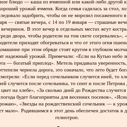
ьное блюдо — каша из ячменной или какой-либо другой 
хороший урожай ячменя. Когда семья садилась за стол, хо
следовало задобрить, чтобы он не морозил посаженного в
варя — святые вечера, с 14 по 19 января — страшные веч
 вечеринок. В этот вечер в отдельных местах жгут костр
реди двора, чтобы родители на том свете согревались», 
одители приходят обогреваться и что от этого огня пшен
омашние при этом обряде стоят кругом в глубоком молч
ят надежный урожай. Примечали: «Если на Кутью небо зв
кота — богатый приплод». Метель придавала уверенность,
оттепели чернела дорога, это означало, что лето будет бо
смотрели: «Если перед сочельником случится иней, то хл
иней случится после сочельника, то сеют и после Петрова 
т цвет на хлебе», «За сколько дней до Рождества случится
 погода будет благоприятна для весенних посевов», «Яс
рожаю», «Звезды на рождественский сочельник — к урож
дет мало». Родившимся в этот день обеспечен достаток в 
гелиотроп.