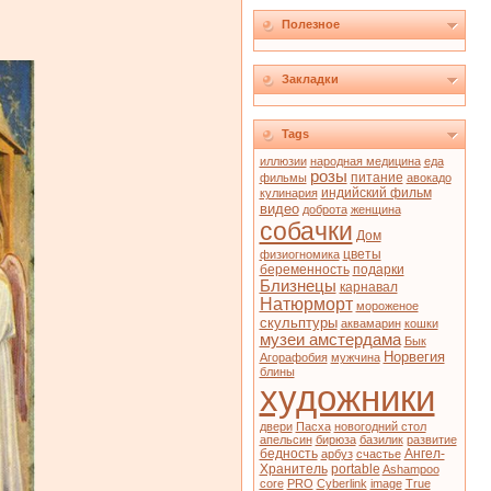
Полезное
Закладки
Tags
иллюзии
народная медицина
еда
розы
питание
фильмы
авокадо
индийский фильм
кулинария
видео
доброта
женщина
собачки
Дом
цветы
физиогномика
беременность
подарки
Близнецы
карнавал
Натюрморт
мороженое
скульптуры
аквамарин
кошки
музеи амстердама
Бык
Норвегия
Агорафобия
мужчина
блины
художники
двери
Пасха
новогодний стол
апельсин
бирюза
базилик
развитие
бедность
Ангел-
арбуз
счастье
Хранитель
portable
Ashampoo
core
PRO
Cyberlink
image
True