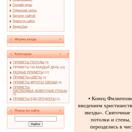
Онлайн игры
Обратная связь
Каталог сайтов
Новости сайта
ВидеоЗал
Форма входа
Категории
ПРИМЕТЫ ПОГОДЫ
[3]
ПРИМЕТЫ НА КАЖДЫЙ ДЕНЬ
[42]
РАЗНЫЕ ПРИМЕТЫ
[17]
ПРИМЕТЫ-ЦВЕТЫ
[1]
ПРИМЕТЫ-ФРУКТЫ,ОВОЩИ
[3]
ПРИМЕТЫ-
НАСЕКОМЫЕ,ЖИВОТНЫЕ,ПТИЦЫ
[1]
• Конец Филипповс
ПРИМЕТЫ-ЕДА,ПРОДУКТЫ
[1]
введением христианств
звезды». Святочные 
Поиск по сайту
потолки и стены,
переоделись в чи