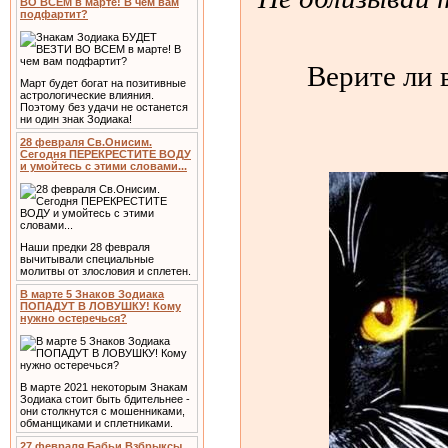
ВО ВСЕМ в марте! В чем вам
подфартит?
Верите ли 
Март будет богат на позитивные
астрологические влияния.
Поэтому без удачи не останется
ни один знак Зодиака!
28 февраля Св.Онисим.
Сегодня ПЕРЕКРЕСТИТЕ ВОДУ
и умойтесь с этими словами...
Наши предки 28 февраля
вычитывали специальные
молитвы от злословия и сплетен.
В марте 5 Знаков Зодиака
ПОПАДУТ В ЛОВУШКУ! Кому
нужно остеречься?
В марте 2021 некоторым Знакам
Зодиака стоит быть бдительнее -
они столкнутся с мошенниками,
обманщиками и сплетниками.
27 февраля Бабьи Взбрыксы.