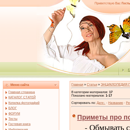
Приветствую Вас
Гост
Г
Главная
»
Статьи
»
ЭНЦИКЛОПЕДИЯ 
Меню сайта
В категории материалов
:
17
Главная страница
Показано материалов
:
1-17
КАТАЛОГ СТАТЕЙ
Копилка фотографий
Сортировать по
:
Дате
·
Названию
·
Ре
БЛОГ
ФОРУМ
Приметы про п
Тесты
- Обмывать с
Гостевая книга
Информация