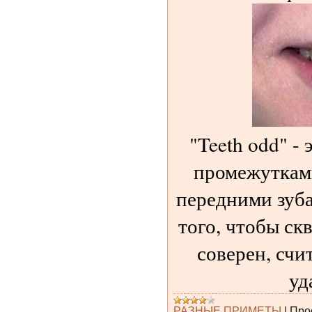
"Teeth odd" -
промежутками
передними зуба
того, чтобы ск
соверен, счи
уд
РАЗНЫЕ ПРИМЕТЫ
|
Про