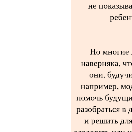
не показыва
ребенк
Но многие
наверняка, ч
они, будуч
например, м
помочь будущ
разобраться в 
и решить для
следовать или н