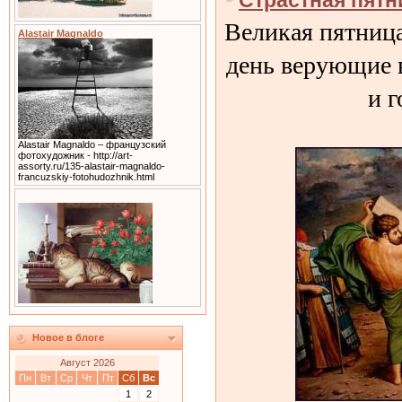
Страстная пят
Великая пятница
Alastair Magnaldo
день верующие 
и г
Alastair Magnaldo – французский
фотохудожник - http://art-
assorty.ru/135-alastair-magnaldo-
francuzskiy-fotohudozhnik.html
Новое в блоге
Август 2026
Пн
Вт
Ср
Чт
Пт
Сб
Вс
1
2