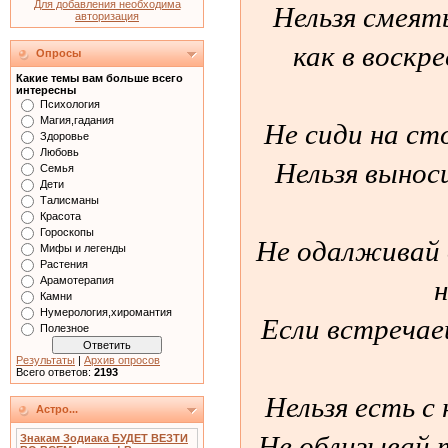
Нельзя смеять
Для добавления необходима
авторизация
как в воскр
Опросы
Какие темы вам больше всего
интересны
Психология
Не сиди на сто
Магия,гадания
Здоровье
Любовь
Нельзя вынос
Семья
Дети
Талисманы
Красота
Гороскопы
Не одалживай д
Мифы и легенды
Растения
н
Арамотерапия
Камни
Нумерология,хиромантия
Если встречае
Полезное
Результаты
|
Архив опросов
Всего ответов:
2193
Нельзя есть с 
Астро...
Не облизывай 
Знакам Зодиака БУДЕТ ВЕЗТИ