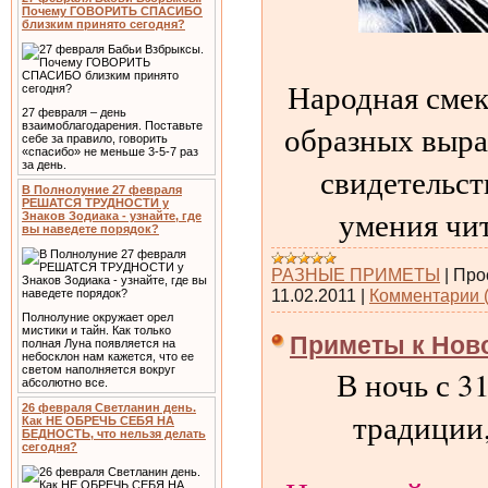
Почему ГОВОРИТЬ СПАСИБО
близким принято сегодня?
Народная смек
27 февраля – день
образных выра
взаимоблагодарения. Поставьте
себе за правило, говорить
«спасибо» не меньше 3-5-7 раз
за день.
свидетельст
В Полнолуние 27 февраля
РЕШАТСЯ ТРУДНОСТИ у
умения чит
Знаков Зодиака - узнайте, где
вы наведете порядок?
РАЗНЫЕ ПРИМЕТЫ
|
Про
11.02.2011
|
Комментарии (
Полнолуние окружает орел
мистики и тайн. Как только
Приметы к Ново
полная Луна появляется на
небосклон нам кажется, что ее
В ночь с 31
светом наполняется вокруг
абсолютно все.
26 февраля Светланин день.
традиции,
Как НЕ ОБРЕЧЬ СЕБЯ НА
БЕДНОСТЬ, что нельзя делать
сегодня?