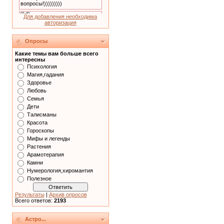
Для добавления необходима
авторизация
Опросы
Какие темы вам больше всего
интересны
Психология
Магия,гадания
Здоровье
Любовь
Семья
Дети
Талисманы
Красота
Гороскопы
Мифы и легенды
Растения
Арамотерапия
Камни
Нумерология,хиромантия
Полезное
Результаты
|
Архив опросов
Всего ответов:
2193
Астро...