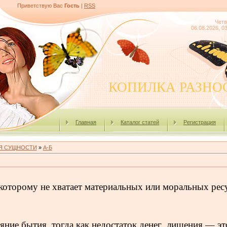
Приветствую Вас
Гость
|
RSS
Четв
06.08.2026, 0
КОПИЛКА РАЗНО
Главная
Каталог статей
Регистрация
Я СУЩНОСТИ
»
А-Б
которому не хватает материальных или моральных ресу
ние бытия, тогда как недостаток денег, лишения — эт