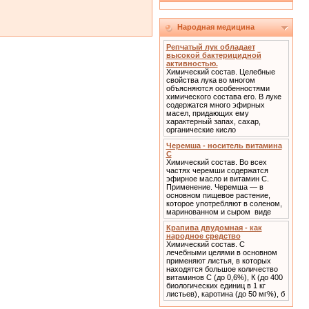
Народная медицина
Репчатый лук обладает
высокой бактерицидной
активностью.
Химический состав. Целебные
свойства лука во многом
объясняются особенностями
химического состава его. В луке
содержатся много эфирных
масел, придающих ему
характерный запах, сахар,
органические кисло
Черемша - носитель витамина
С
Химический состав. Во всех
частях черемши содержатся
эфирное масло и витамин С.
Применение. Черемша — в
основном пищевое растение,
которое употребляют в соленом,
маринованном и сыром виде
Крапива двудомная - как
народное средство
Химический состав. С
лечебными целями в основном
применяют листья, в которых
находятся большое количество
витаминов С (до 0,6%), К (до 400
биологических единиц в 1 кг
листьев), каротина (до 50 мг%), б