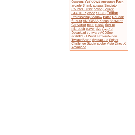
Windows
болезнь
интернет
Pack
arcade
Shank
аркада
Simulator
Counter-Strike
action
Source
Edition
STALKER
World
SHOC
Professional
Shadow
Battle
RePack
более
ANDREAS
Xenus
большая
Converter
need
russia
белые
Аудио
microsoft
player
dvd
Download
software
ACDSee
acdVIDEO
Word
автомобилей
TwistedBrush
буквально
Sniper
Challenge
Studio
adobe
Vista
DirectX
Advanced