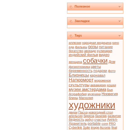
Полезное
Закладки
Tags
иллюзии
народная медицина
кино
розы
питание
еда
фильмы
богатство
авокадо
кулинария
видео
индийский фильм
собачки
Дом
женщина
цветы
физиогномика
беременность
подарки
фото
Близнецы
карнавал
Натюрморт
мороженое
скульптуры
аквамарин
кошки
музеи амстердама
Бык
Норвегия
Агорафобия
мужчина
блины
Магнолия
художники
двери
Пасха
новогодний стол
апельсин
бирюза
базилик
развитие
бедность
Ангел-
арбуз
счастье
Хранитель
portable
core
PRO
Cyberlink
Suite
image
Acronis
final