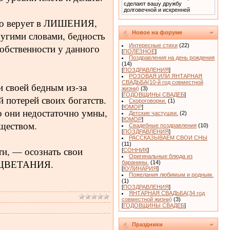
сделают вашу дружбу
долговечной и искренней
 что верует в ЛИШЕНИЯ,
Другими словами, бедность
Новое на форуме
собственности у данного
Интересные стихи
(22)
[
ПОЛЕЗНОЕ
]
Поздравления на день рождения
(14)
[
ПОЗДРАВЛЕНИЯ
]
РОЗОВАЯ ИЛИ ЯНТАРНАЯ
СВАДЬБА(10-й год совместной
 своей бедным из-за
жизни)
(3)
[
ГОДОВЩИНЫ СВАДЕБ
]
 потерей своих богатств.
Скороговорки.
(1)
[
ЮМОР
]
о они недостаточно умны,
Детские частушки.
(2)
[
ЮМОР
]
ществом.
Свадебные поздравления
(10)
[
ПОЗДРАВЛЕНИЯ
]
РАССКАЗЫВАЕМ СВОИ СНЫ
(11)
и, — осознать свои
[
СОННИК
]
Оригинальные блюда из
РОЦВЕТАНИЯ.
баранины.
(14)
[
КУЛИНАРИЯ
]
Пожелания любимым и родным.
(1)
[
ПОЗДРАВЛЕНИЯ
]
ЯНТАРНАЯ СВАДЬБА(34 год
совместной жизни)
(3)
[
ГОДОВЩИНЫ СВАДЕБ
]
Праздники