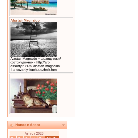
Alastair Magnaldo
Alastair Magnaldo – французский
фотохудожник - http://art-
assorty.ru/135-alastair-magnaldo-
francuzskiy-fotohudozhnik.html
Новое в блоге
Август 2026