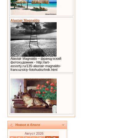
Alastair Magnaldo
Alastair Magnaldo – французский
фотохудожник - http://art-
assorty.ru/135-alastair-magnaldo-
francuzskiy-fotohudozhnik.html
Новое в блоге
Август 2026