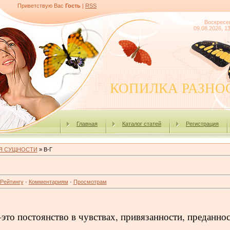
Приветствую Вас
Гость
|
RSS
Воскресе
09.08.2026, 1
КОПИЛКА РАЗНО
Главная
Каталог статей
Регистрация
Я СУЩНОСТИ
» В-Г
Рейтингу
·
Комментариям
·
Просмотрам
то постоянство в чувствах, привязанности, преданнос