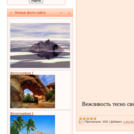
Новые фото сайта
Фотография 1
Вежливость тесно свя
Фотография 1
В-Г
|
Просмотров:
1041
|
Добавил:
Lubochk