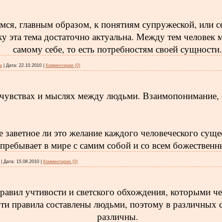
мся, главным образом, к понятиям супружеской, или се
ку эта тема достаточно актуальна. Между тем человек 
самому себе, то есть потребностям своей сущности.
a
|
Дата:
22.10.2010
|
Комментарии (0)
 чувствах и мыслях между людьми. Взаимопонимание, 
 заветное ли это желание каждого человеческого суще
пребывает в мире с самим собой и со всем божествен
|
Дата:
15.08.2010
|
Комментарии (0)
равил учтивости и светского обхождения, которыми че
ти правила составлены людьми, поэтому в различных 
различны.