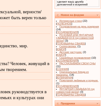
сделают вашу дружбу
долговечной и искренней
ксуальной, верности/
Новое на форуме
может быть верен только
Интересные стихи
(22)
[
ПОЛЕЗНОЕ
]
Поздравления на день рождения
(14)
[
ПОЗДРАВЛЕНИЯ
]
РОЗОВАЯ ИЛИ ЯНТАРНАЯ
СВАДЬБА(10-й год совместной
жизни)
(3)
[
ГОДОВЩИНЫ СВАДЕБ
]
единство, мир.
Скороговорки.
(1)
[
ЮМОР
]
Детские частушки.
(2)
[
ЮМОР
]
Свадебные поздравления
(10)
[
ПОЗДРАВЛЕНИЯ
]
ства? Человек, живущий в
РАССКАЗЫВАЕМ СВОИ СНЫ
(11)
ным творением.
[
СОННИК
]
Оригинальные блюда из
баранины.
(14)
[
КУЛИНАРИЯ
]
Пожелания любимым и родным.
(1)
[
ПОЗДРАВЛЕНИЯ
]
ЯНТАРНАЯ СВАДЬБА(34 год
ловек руководствуется в
совместной жизни)
(3)
[
ГОДОВЩИНЫ СВАДЕБ
]
семьях и культурах они
Праздники