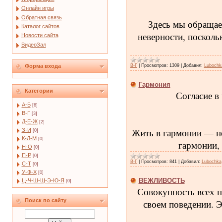
Онлайн игры
Обратная связь
Здесь мы обращае
Каталог сайтов
неверности, посколь
Новости сайта
ВидеоЗал
В-Г
|
Просмотров:
1309
|
Добавил:
Lubochk
Форма входа
Гармония
Категории
Согласие в
А-Б
[6]
В-Г
[3]
Д-Е-Ж
[2]
Жить в гармонии — не
З-И
[0]
К-Л-М
[0]
гармонии, 
Н-О
[0]
П-Р
[0]
В-Г
|
Просмотров:
841
|
Добавил:
Lubochka
С-Т
[0]
У-Ф-Х
[0]
ВЕЖЛИВОСТЬ
Ц-Ч-Ш-Щ-Э-Ю-Я
[0]
Совокупность всех п
Поиск по сайту
своем поведении. Э