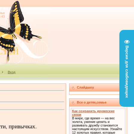
нье
3:43
Версия для слабовидящих
СТЕЙ
Вход
Слайдшоу
Все о детях,семье
Как сохранить дружеские
связи
В мире, где время — на вес
золота, умение ценить и
ти, привычках.
развивать дружбу становится
настоящим искусством. Узнайте
12 золотых правил, которые