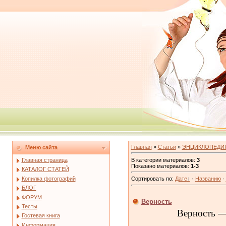
Главная
»
Статьи
»
ЭНЦИКЛОПЕДИ
Меню сайта
В категории материалов
:
3
Главная страница
Показано материалов
:
1-3
КАТАЛОГ СТАТЕЙ
Копилка фотографий
Сортировать по
:
Дате
·
Названию
·
БЛОГ
ФОРУМ
Верность
Тесты
Верность —э
Гостевая книга
Информация