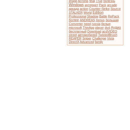
image
Acronis
final
True
болезнь
Windows
интернет
Pack
arcade
аркада
action
Counter-Strike
Source
Edition
STALKER
World
Professional
Shadow
Battle
RePack
более
ANDREAS
Xenus
большая
Converter
need
russia
белые
Аудио
microsoft
ThinApp
player
dvd
бесплатный
Download
acdVIDEO
street
автомобилей
TwistedBrush
REAPER
Sniper
Challenge
Vista
DirectX
Advanced
family