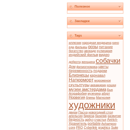
Полезное
Закладки
Tags
иллюзии
народная медицина
кино
розы
питание
еда
фильмы
богатство
авокадо
кулинария
видео
индийский фильм
собачки
доброта
женщина
Дом
цветы
физиогномика
беременность
подарки
Близнецы
карнавал
Натюрморт
мороженое
скульптуры
аквамарин
кошки
музеи амстердама
Бык
Агорафобия
мужчина
аборт
Норвегия
блины
Магнолия
художники
двери
Пасха
новогодний стол
апельсин
бирюза
базилик
развитие
бедность
Ангел-
арбуз
счастье
Хранитель
portable
Ashampoo
core
PRO
Cyberlink
graphics
Suite