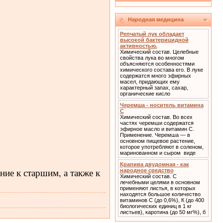
Народная медицина
Репчатый лук обладает
высокой бактерицидной
активностью.
Химический состав. Целебные
свойства лука во многом
объясняются особенностями
химического состава его. В луке
содержатся много эфирных
масел, придающих ему
характерный запах, сахар,
органические кисло
Черемша - носитель витамина
С
Химический состав. Во всех
частях черемши содержатся
эфирное масло и витамин С.
Применение. Черемша — в
основном пищевое растение,
которое употребляют в соленом,
маринованном и сыром виде
Крапива двудомная - как
ние к старшим, а также к
народное средство
Химический состав. С
лечебными целями в основном
применяют листья, в которых
находятся большое количество
витаминов С (до 0,6%), К (до 400
биологических единиц в 1 кг
листьев), каротина (до 50 мг%), б