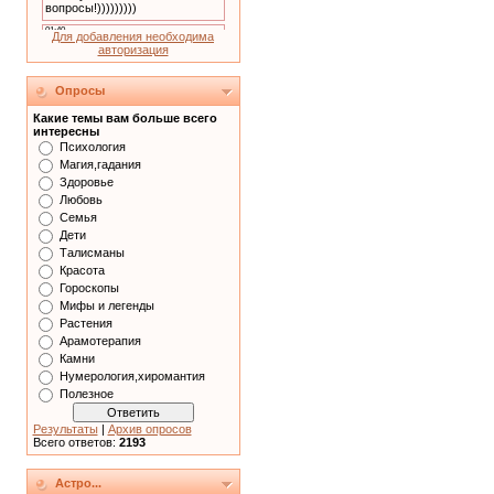
Для добавления необходима
авторизация
Опросы
Какие темы вам больше всего
интересны
Психология
Магия,гадания
Здоровье
Любовь
Семья
Дети
Талисманы
Красота
Гороскопы
Мифы и легенды
Растения
Арамотерапия
Камни
Нумерология,хиромантия
Полезное
Результаты
|
Архив опросов
Всего ответов:
2193
Астро...