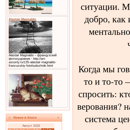
ситуации. М
добро, как 
Alastair Magnaldo
ментально
Alastair Magnaldo – французский
фотохудожник - http://art-
assorty.ru/135-alastair-magnaldo-
Когда мы гов
francuzskiy-fotohudozhnik.html
то и то-то 
спросить: к
верования? 
система це
Новое в блоге
Август 2026