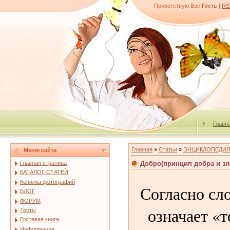
Приветствую Вас
Гость
|
RS
Главн
Главная
»
Статьи
»
ЭНЦИКЛОПЕДИ
Меню сайта
Добро(принцип добра и зл
Главная страница
КАТАЛОГ СТАТЕЙ
Копилка фотографий
Согласно сл
БЛОГ
ФОРУМ
означает «т
Тесты
Гостевая книга
Информация