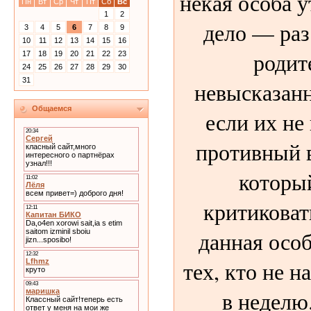
некая особа у
Пн
Вт
Ср
Чт
Пт
Сб
Вс
1
2
дело — раз
3
4
5
6
7
8
9
10
11
12
13
14
15
16
родит
17
18
19
20
21
22
23
24
25
26
27
28
29
30
31
невысказанн
Общаемся
если их не
противный 
который
критиковать
данная особ
тех, кто не н
в неделю.