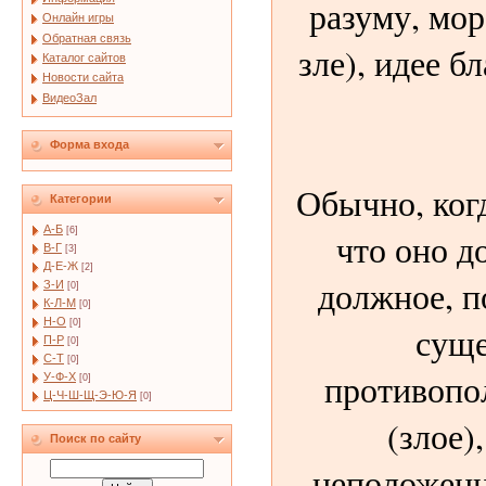
разуму, мор
Онлайн игры
Обратная связь
зле), идее б
Каталог сайтов
Новости сайта
ВидеоЗал
Форма входа
Обычно, когд
Категории
А-Б
[6]
что оно д
В-Г
[3]
Д-Е-Ж
[2]
должное, п
З-И
[0]
К-Л-М
[0]
Н-О
[0]
суще
П-Р
[0]
С-Т
[0]
противопо
У-Ф-Х
[0]
Ц-Ч-Ш-Щ-Э-Ю-Я
[0]
(злое)
Поиск по сайту
неположенн