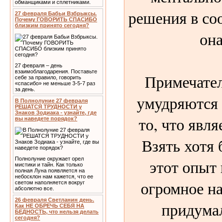
обманщиками и сплетниками.
решения в соо
27 февраля Бабьи Взбрыксы.
Почему ГОВОРИТЬ СПАСИБО
близким принято сегодня?
она
27 февраля – день
взаимоблагодарения. Поставьте
Примечател
себе за правило, говорить
«спасибо» не меньше 3-5-7 раз
за день.
умудряются 
В Полнолуние 27 февраля
РЕШАТСЯ ТРУДНОСТИ у
Знаков Зодиака - узнайте, где
то, что явля
вы наведете порядок?
Взять хотя 
Полнолуние окружает орел
этот опыт
мистики и тайн. Как только
полная Луна появляется на
небосклон нам кажется, что ее
огромное н
светом наполняется вокруг
абсолютно все.
26 февраля Светланин день.
придума
Как НЕ ОБРЕЧЬ СЕБЯ НА
БЕДНОСТЬ, что нельзя делать
сегодня?