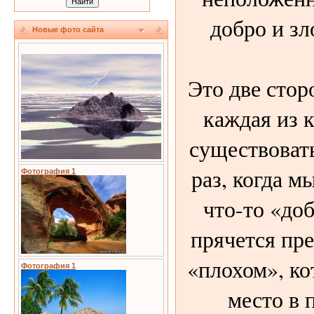
добро и зл
Новые фото сайта
Это две стор
каждая из 
существоват
раз, когда м
Фотография 1
что-то «доб
прячется пре
«плохом», ко
Фотография 1
место в