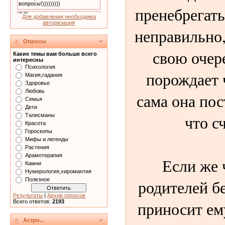
пренебрегать
Для добавления необходима
авторизация
неправильно,
Опросы
свою очер
Какие темы вам больше всего
интересны
Психология
порождает 
Магия,гадания
Здоровье
Любовь
сама она пос
Семья
Дети
что с
Талисманы
Красота
Гороскопы
Мифы и легенды
Растения
Арамотерапия
Если же 
Камни
Нумерология,хиромантия
родителей бе
Полезное
Результаты
|
Архив опросов
приносит ем
Всего ответов:
2193
Астро...