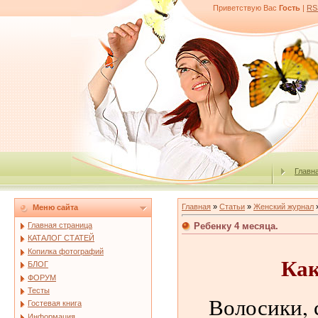
Приветствую Вас
Гость
|
RS
Главн
Главная
»
Статьи
»
Женский журнал
Меню сайта
Ребенку 4 месяца.
Главная страница
КАТАЛОГ СТАТЕЙ
Копилка фотографий
Как
БЛОГ
ФОРУМ
Тесты
Волосики, 
Гостевая книга
Информация