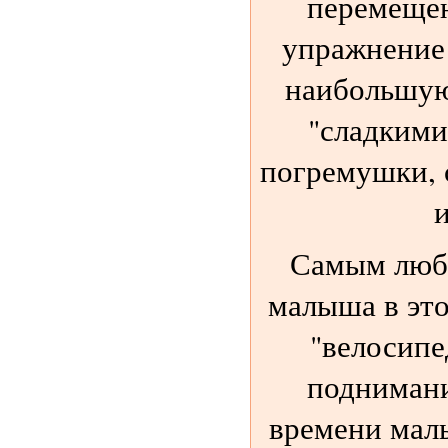
перемещен
упражнение
наибольшую
"сладкими
погремушки, 
и
Самым люб
малыша в это
"велосипе
поднимани
времени мал