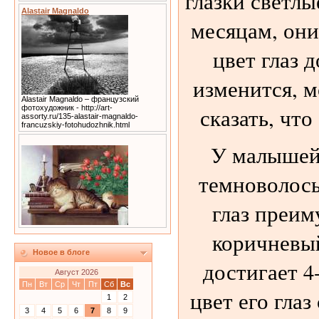
глазки светлы
Alastair Magnaldo
месяцам, они
цвет глаз 
изменится, 
Alastair Magnaldo – французский
сказать, что
фотохудожник - http://art-
assorty.ru/135-alastair-magnaldo-
francuzskiy-fotohudozhnik.html
У малышей
темноволосы
глаз преим
коричневый
Новое в блоге
достигает 4
Август 2026
Пн
Вт
Ср
Чт
Пт
Сб
Вс
цвет его глаз
1
2
3
4
5
6
7
8
9