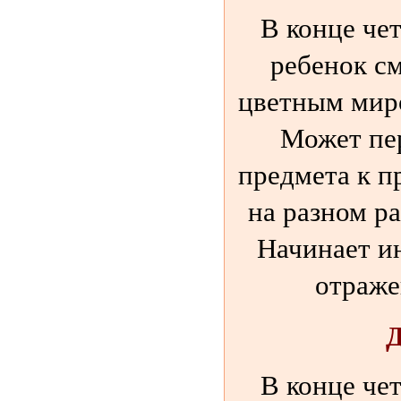
В конце че
ребенок с
цветным миро
Может пер
предмета к п
на разном ра
Начинает и
отраже
В конце че