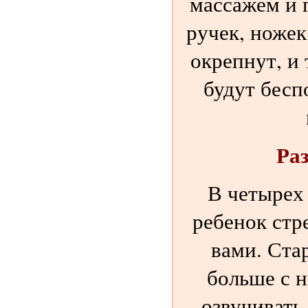
массажем и
ручек, ножек
окрепнут, и 
будут бесп
Ра
В четырех
ребенок стр
вами. Ста
больше с н
озвучивать 