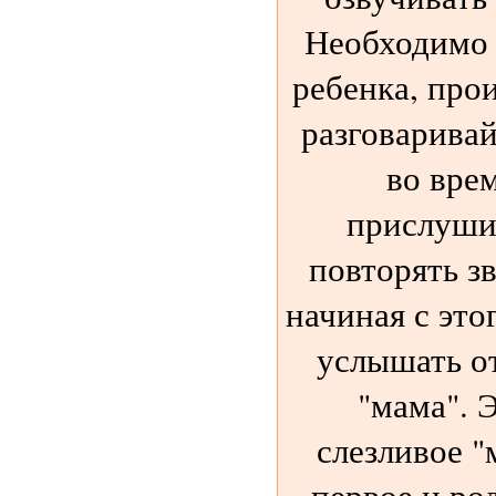
Необходимо 
ребенка, прои
разговаривай
во врем
прислушив
повторять зв
начиная с это
услышать от
"мама". Э
слезливое "
первое и род