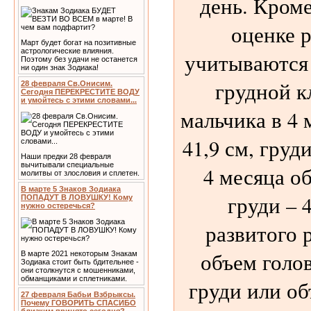
день. Кроме
оценке р
Март будет богат на позитивные
астрологические влияния.
учитываются
Поэтому без удачи не останется
ни один знак Зодиака!
грудной к
28 февраля Св.Онисим.
Сегодня ПЕРЕКРЕСТИТЕ ВОДУ
и умойтесь с этими словами...
мальчика в 4 
41,9 см, груди
Наши предки 28 февраля
вычитывали специальные
4 месяца об
молитвы от злословия и сплетен.
В марте 5 Знаков Зодиака
груди – 
ПОПАДУТ В ЛОВУШКУ! Кому
нужно остеречься?
развитого 
объем голо
В марте 2021 некоторым Знакам
Зодиака стоит быть бдительнее -
они столкнутся с мошенниками,
обманщиками и сплетниками.
груди или о
27 февраля Бабьи Взбрыксы.
Почему ГОВОРИТЬ СПАСИБО