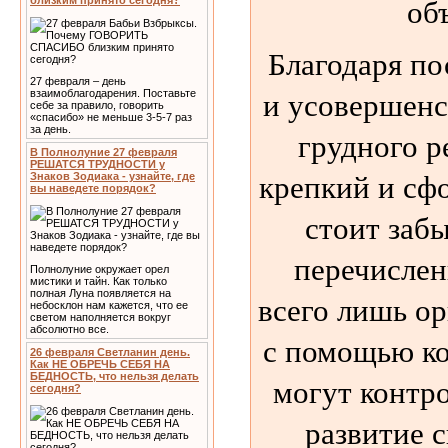
об
близким принято сегодня?
Благодаря п
27 февраля – день
и усовершен
взаимоблагодарения. Поставьте
себе за правило, говорить
«спасибо» не меньше 3-5-7 раз
за день.
грудного р
В Полнолуние 27 февраля
РЕШАТСЯ ТРУДНОСТИ у
крепкий и сф
Знаков Зодиака - узнайте, где
вы наведете порядок?
стоит забы
перечислен
Полнолуние окружает орел
мистики и тайн. Как только
полная Луна появляется на
всего лишь о
небосклон нам кажется, что ее
светом наполняется вокруг
абсолютно все.
с помощью ко
26 февраля Светланин день.
Как НЕ ОБРЕЧЬ СЕБЯ НА
БЕДНОСТЬ, что нельзя делать
могут контр
сегодня?
развитие 