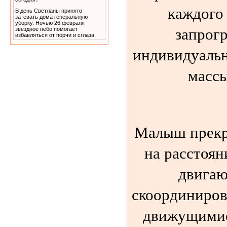
каждого
В день Светланы принято
затевать дома генеральную
уборку. Ночью 26 февраля
запрог
звездное небо помогает
избавляться от порчи и сглаза.
индивидуаль
массы
Малыш прекр
на расстоян
двигаю
скоординиров
движущимис