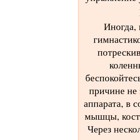
Иногда, 
гимнастик
потрескив
коленн
беспокойтесь
причине не 
аппарата, в с
мышцы, кост
Через неско