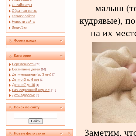
малыш (т
Онлайн игры
Обратная связь
кудрявые), п
Каталог сайтов
Новости сайта
ВидеоЗал
на их мест
Форма входа
Категории
Беременность
[24]
Воспитание детей
[16]
Дети-младенцы(до 3 лет)
[7]
Дети-от3 до 6 лет
[1]
Дети-от7 до 16
[1]
Разное(женский журнал)
[10]
Дети-здоровье
[6]
Поиск по сайту
Заметим, чт
Новые фото сайта