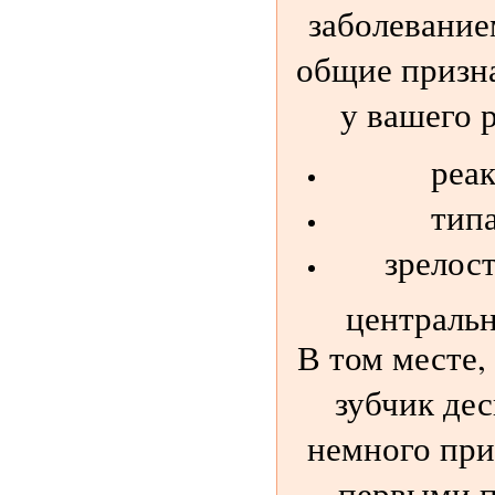
заболевание
общие призна
у вашего р
реа
тип
зрелос
центральн
В том месте,
зубчик дес
немного пр
первыми п