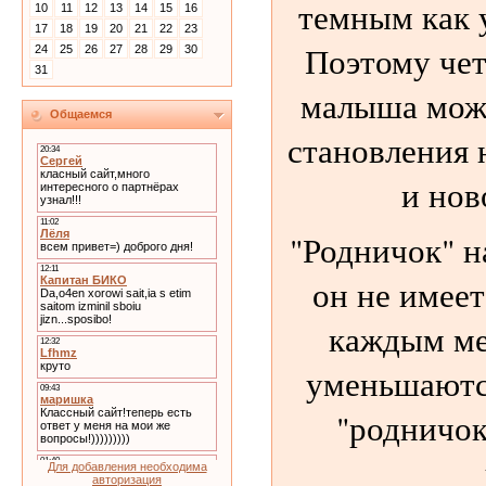
темным как 
10
11
12
13
14
15
16
17
18
19
20
21
22
23
Поэтому че
24
25
26
27
28
29
30
31
малыша можн
Общаемся
становления 
и нов
"Родничок" н
он не имеет
каждым ме
уменьшаются
"родничок
Для добавления необходима
авторизация