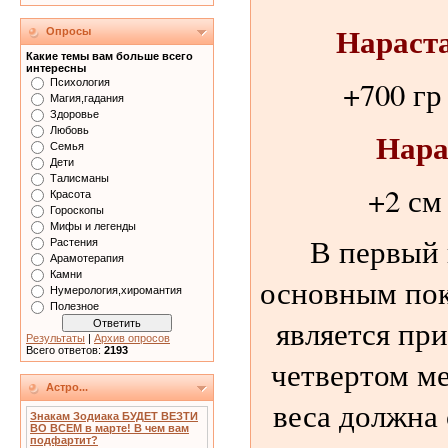
Нараста
Опросы
Какие темы вам больше всего
интересны
+700 гр
Психология
Магия,гадания
Здоровье
Любовь
Нара
Семья
Дети
Талисманы
+2 см
Красота
Гороскопы
Мифы и легенды
В первый 
Растения
Арамотерапия
Камни
основным пок
Нумерология,хиромантия
Полезное
является при
Результаты
|
Архив опросов
Всего ответов:
2193
четвертом м
Астро...
веса должна 
Знакам Зодиака БУДЕТ ВЕЗТИ
ВО ВСЕМ в марте! В чем вам
подфартит?