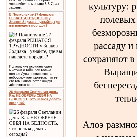
себе за правило, говорить
культуру: р
«спасибо» не меньше 3-5-7 раз
за день.
полевых
В Полнолуние 27 февраля
РЕШАТСЯ ТРУДНОСТИ у
Знаков Зодиака - узнайте, где
вы наведете порядок?
безморозн
рассаду и
сохраняют в
Полнолуние окружает орел
Выращи
мистики и тайн. Как только
полная Луна появляется на
небосклон нам кажется, что ее
беспереса
светом наполняется вокруг
абсолютно все.
26 февраля Светланин день.
тепл
Как НЕ ОБРЕЧЬ СЕБЯ НА
БЕДНОСТЬ, что нельзя делать
сегодня?
Алоэ размнож