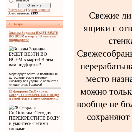
Полезное
Результаты
|
Архив опросов
Свежие лис
Всего ответов:
2193
ящики с от
Астро...
Знакам Зодиака БУДЕТ ВЕЗТИ
стенк
ВО ВСЕМ в марте! В чем вам
подфартит?
Свежесобран
перерабатыв
место назн
Март будет богат на позитивные
астрологические влияния.
Поэтому без удачи не останется
ни один знак Зодиака!
можно только
28 февраля Св.Онисим.
Сегодня ПЕРЕКРЕСТИТЕ ВОДУ
и умойтесь с этими словами...
вообще не бо
сохраняют 