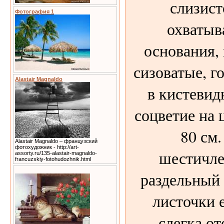
слизист
Фотография 1
охватыв
основания,
сизоватые, г
Alastair Magnaldo
в кистевид
соцветие на 
80 см
Alastair Magnaldo – французский
фотохудожник - http://art-
шестичле
assorty.ru/135-alastair-magnaldo-
francuzskiy-fotohudozhnik.html
раздельный 
листочки е
слегка от