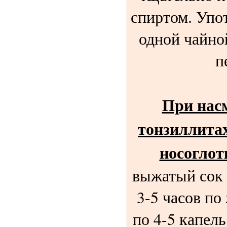
спиртом. Упо
одной чайной
п
При насм
тонзиллитах
носоглот
выжатый сок 
3-5 часов по
по 4-5 капель