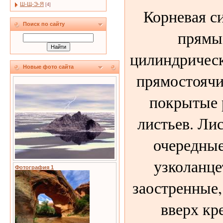
Ш-Щ-Э-Я
[4]
Корневая си
Поиск по сайту
прямы
цилиндричес
Новые фото сайта
прямостоячи
покрытые 
листьев. Лис
очередные
узколанце
Фотография 1
заостренные,
вверх к