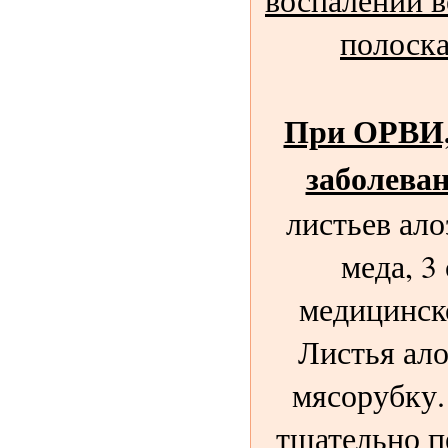
полоска
При ОРВИ,
заболева
листьев ало
меда, 3
медицинско
Листья ало
мясорубку
тщательно п