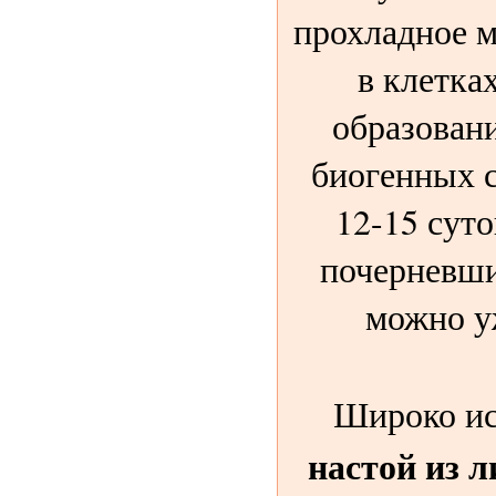
прохладное м
в клетка
образован
биогенных 
12-15 сут
почерневши
можно у
Широко ис
настой из л