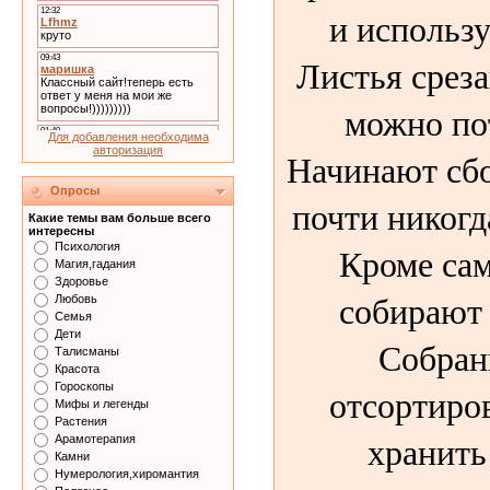
и использ
Листья срез
можно пот
Для добавления необходима
авторизация
Начинают сбо
Опросы
почти никогд
Какие темы вам больше всего
интересны
Кроме сам
Психология
Магия,гадания
Здоровье
собирают 
Любовь
Семья
Дети
Собран
Талисманы
Красота
Гороскопы
отсортиро
Мифы и легенды
Растения
хранить 
Арамотерапия
Камни
Нумерология,хиромантия