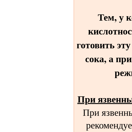
Тем, у 
кислотнос
готовить эту
сока, а пр
реж
При язвенны
При язвенн
рекомендует