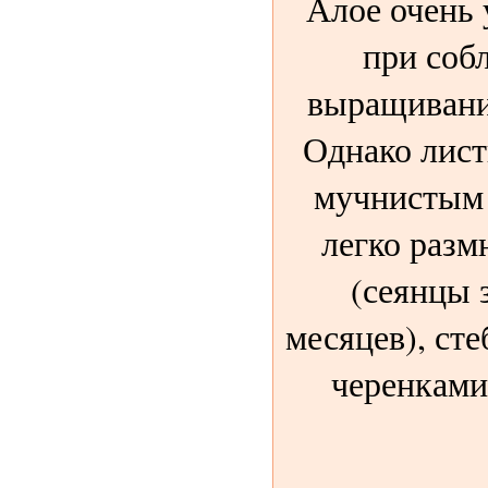
Алое очень 
при соб
выращивани
Однако лист
мучнистым 
легко раз
(сеянцы 
месяцев), ст
черенками