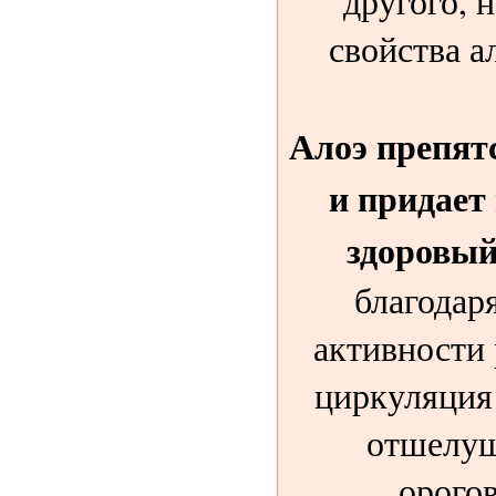
другого, 
свойства а
Алоэ препят
и придает
здоровый
благодар
активности 
циркуляция
отшелуш
орого