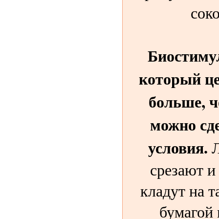
сок
Биостиму
который це
больше, 
можно сд
условия.
Л
срезают и
кладут на 
бумагой 