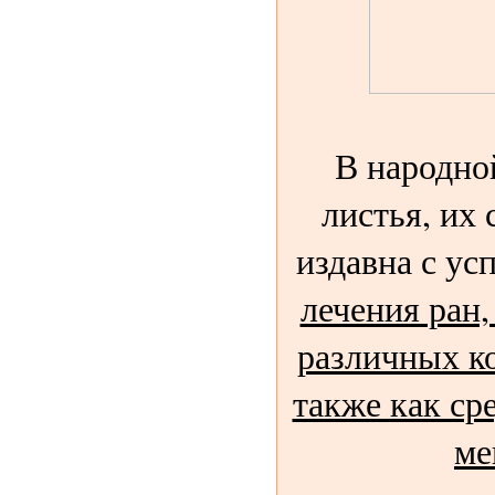
В народно
листья, их 
издавна с у
лечения ран
различных к
также как ср
ме