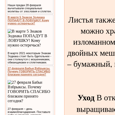
Наши предки 28 февраля
вычитывали специальные
молитвы от злословия и сплетен.
Листья такж
В марте 5 Знаков Зодиака
ПОПАДУТ В ЛОВУШКУ! Кому
нужно остеречься?
можно хр
изломанном 
двойных меш
В марте 2021 некоторым Знакам
Зодиака стоит быть бдительнее -
они столкнутся с мошенниками,
– бумажный, 
обманщиками и сплетниками.
27 февраля Бабьи Взбрыксы.
Почему ГОВОРИТЬ СПАСИБО
близким принято сегодня?
Уход
В отк
выращиваю
27 февраля – день
взаимоблагодарения. Поставьте