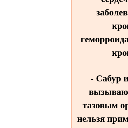
заболев
кро
геморроид
кро
- Сабур 
вызывают
тазовым ор
нельзя прим