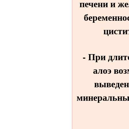
печени и ж
беременнос
цисти
- При длит
алоэ во
выведен
минеральных