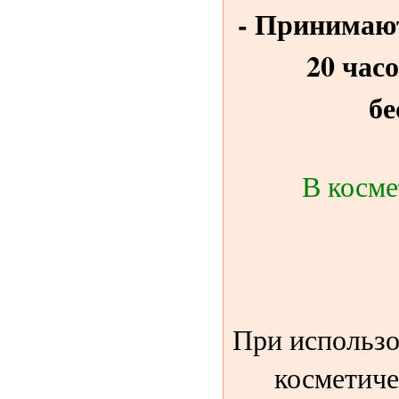
- Принимают
20 час
бе
В косме
При использо
косметиче