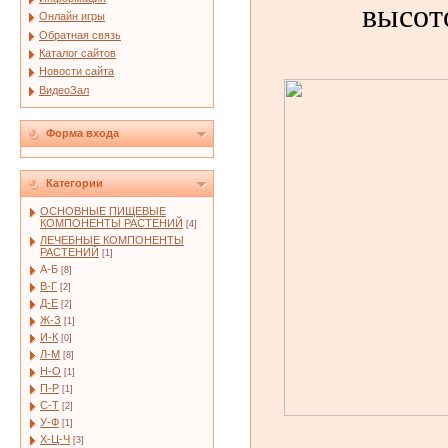
высото
Онлайн игры
Обратная связь
Каталог сайтов
Новости сайта
ВидеоЗал
Форма входа
Категории
ОСНОВНЫЕ ПИЩЕВЫЕ
КОМПОНЕНТЫ РАСТЕНИЙ
[4]
ЛЕЧЕБНЫЕ КОМПОНЕНТЫ
РАСТЕНИЙ
[1]
А-Б
[8]
В-Г
[2]
Д-Е
[2]
Ж-З
[1]
И-К
[0]
Л-М
[8]
Н-О
[1]
П-Р
[1]
С-Т
[2]
У-Ф
[1]
Х-Ц-Ч
[3]