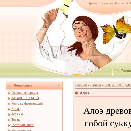
Приветствую Вас
Гость
|
RS
Главн
Главная
»
Статьи
»
ЭНЦИКЛОПЕДИЯ
Меню сайта
Алоэ
Главная страница
КАТАЛОГ СТАТЕЙ
Копилка фотографий
Алоэ древо
БЛОГ
ФОРУМ
собой сукк
Тесты
Гостевая книга
Информация