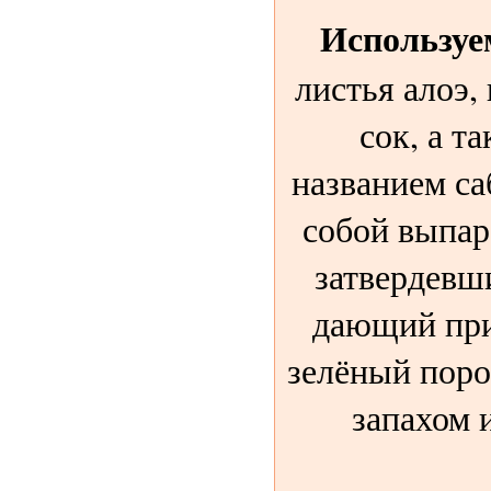
Используе
листья алоэ,
сок, а т
названием с
собой выпа
затвердевши
дающий при
зелёный пор
запахом 