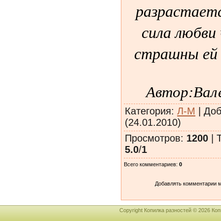
разрастаетс
сила любви 
страшны ей н
Автор:Вал
Категория
:
Л-М
|
Доб
(24.01.2010)
Просмотров
:
1200
|
5.0
/
1
Всего комментариев
:
0
Добавлять комментарии м
Copyright Копилка разностей © 2026 К