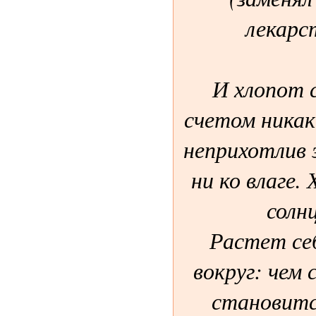
лекарс
И хлопот 
счетом никак
неприхотлив 
ни ко влаге.
солн
Растет себ
вокруг: чем 
становитс