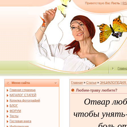
Приветствую Вас
Гость
|
RS
Главн
Главная
»
Статьи
»
ЭНЦИКЛОПЕДИЯ 
Меню сайта
Любим-траву любите?
Главная страница
КАТАЛОГ СТАТЕЙ
Отвар люб
Копилка фотографий
БЛОГ
чтобы унять-
ФОРУМ
Тесты
боль о
Гостевая книга
Информация