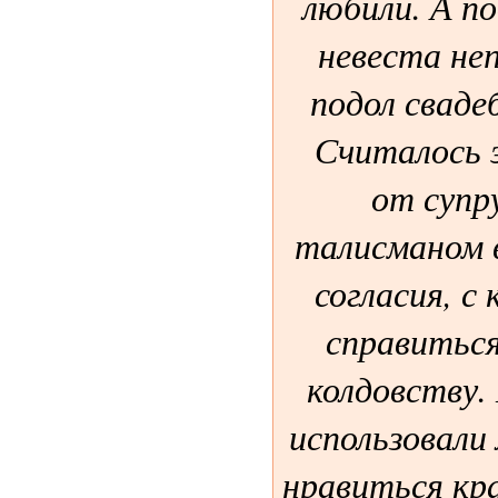
любили. А по
невеста не
подол сваде
Считалось э
от супр
талисманом 
согласия, с
справитьс
колдовству.
использовали
нравиться кр