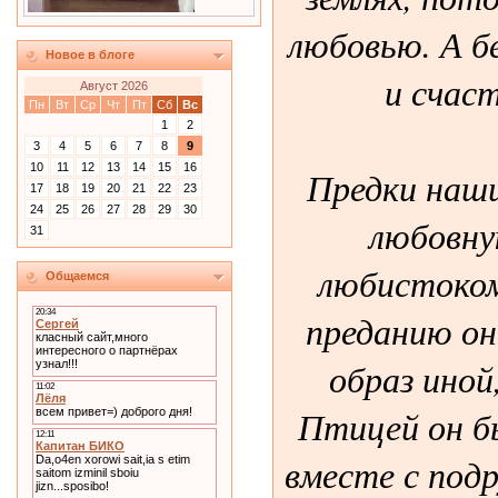
любовью. А б
Новое в блоге
и счас
Август 2026
Пн
Вт
Ср
Чт
Пт
Сб
Вс
1
2
3
4
5
6
7
8
9
10
11
12
13
14
15
16
Предки наши
17
18
19
20
21
22
23
24
25
26
27
28
29
30
любовну
31
любистоком
Общаемся
преданию он
образ иной
Птицей он бы
вместе с подр