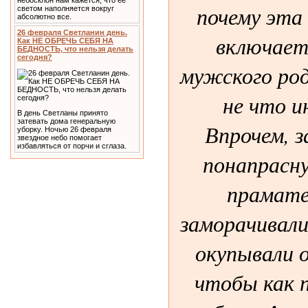
небосклон нам кажется, что ее
почему эта 
светом наполняется вокруг
абсолютно все.
26 февраля Светланин день.
включает
Как НЕ ОБРЕЧЬ СЕБЯ НА
БЕДНОСТЬ, что нельзя делать
сегодня?
мужского род
не что ин
В день Светланы принято
затевать дома генеральную
Впрочем, з
уборку. Ночью 26 февраля
звездное небо помогает
избавляться от порчи и сглаза.
понапрасн
праматер
заморачивали
окупывали 
чтобы как 