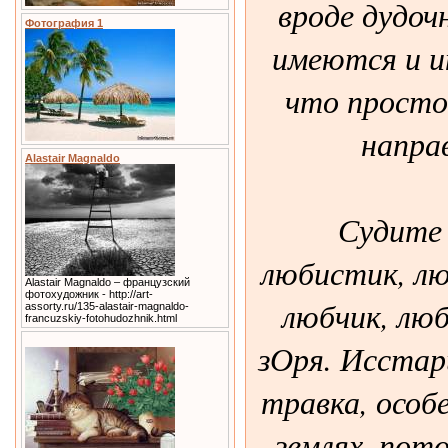
вроде дудочн
Фотография 1
имеются и и
что просто
направ
Alastair Magnaldo
Судите 
любистик, л
Alastair Magnaldo – французский
фотохудожник - http://art-
любчик, люб
assorty.ru/135-alastair-magnaldo-
francuzskiy-fotohudozhnik.html
зОря. Исстар
травка, особ
землях, пото