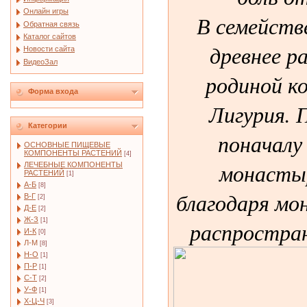
Онлайн игры
В семейств
Обратная связь
Каталог сайтов
древнее ра
Новости сайта
ВидеоЗал
родиной к
Форма входа
Лигурия. П
Категории
поначалу
ОСНОВНЫЕ ПИЩЕВЫЕ
КОМПОНЕНТЫ РАСТЕНИЙ
[4]
монастыр
ЛЕЧЕБНЫЕ КОМПОНЕНТЫ
РАСТЕНИЙ
[1]
А-Б
[8]
благодаря мо
В-Г
[2]
Д-Е
[2]
Ж-З
[1]
распростран
И-К
[0]
Л-М
[8]
Н-О
[1]
П-Р
[1]
С-Т
[2]
У-Ф
[1]
Х-Ц-Ч
[3]