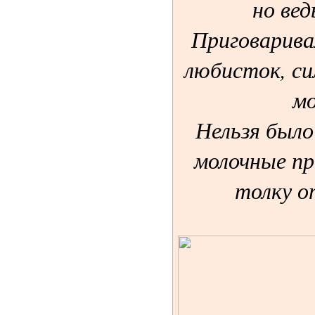
но вед
Приговарива
любисток, си
мо
Нельзя было
молочные пр
толку о