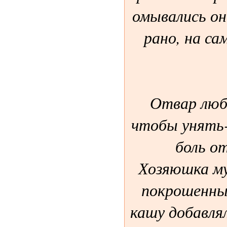
омывались он
рано, на са
Отвар люб
чтобы унять-
боль о
Хозяюшка му
покрошенный
кашу добавлял