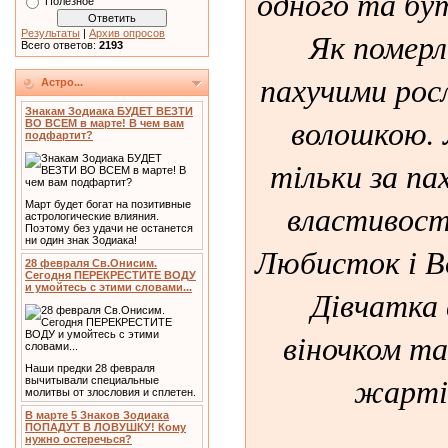
одного та бу
Полезное
Як померл
Результаты
|
Архив опросов
Всего ответов:
2193
пахучими рос
Астро...
Знакам Зодиака БУДЕТ ВЕЗТИ
волошкою. 
ВО ВСЕМ в марте! В чем вам
подфартит?
тільки за пах
властивості
Март будет богат на позитивные
астрологические влияния.
Поэтому без удачи не останется
ни один знак Зодиака!
Любисток і В
28 февраля Св.Онисим.
Сегодня ПЕРЕКРЕСТИТЕ ВОДУ
и умойтесь с этими словами...
Дівчатка 
віночком та
Наши предки 28 февраля
жартів
вычитывали специальные
молитвы от злословия и сплетен.
В марте 5 Знаков Зодиака
ПОПАДУТ В ЛОВУШКУ! Кому
нужно остеречься?