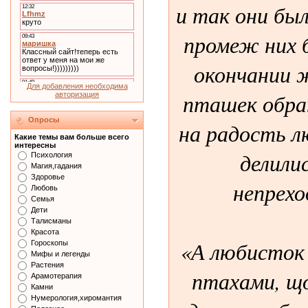
и так они был
промеж них б
окончании 
Для добавления необходима
пташек обра
авторизация
Опросы
на радость л
Какие темы вам больше всего
интересны
делили
Психология
Магия,гадания
Здоровье
непрехо
Любовь
Семья
Дети
Талисманы
Красота
«А любисток 
Гороскопы
Мифы и легенды
Растения
птахами, щ
Арамотерапия
Камни
Нумерология,хиромантия